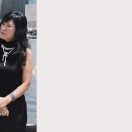
WatchesWonder&Beyond
1
WatchesWonder&Beyond
F
FashionWeek
1
向ChanelN°5致敬
42
大時代小事情
537
時尚熱話
297
時尚配飾
2
時裝心理學
334
煲劇日常
1
玩物壯志