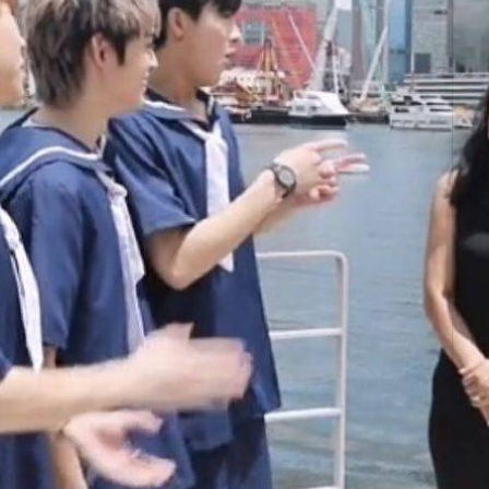
TRENDING
ressLikeAParisienne
Empower
FigaroAesthetic