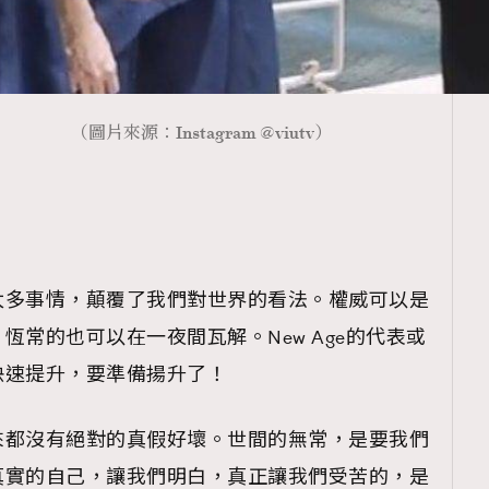
覽(
nmg.com.hk/privacy
) 閱讀本
（圖片來源：Instagram @viutv）
資訊，本人同意新傳媒集團使用
太多事情，顛覆了我們對世界的看法。權威可以是
恆常的也可以在一夜間瓦解。New Age的代表或
快速提升，要準備揚升了！
來都沒有絕對的真假好壞。世間的無常，是要我們
真實的自己，讓我們明白，真正讓我們受苦的，是