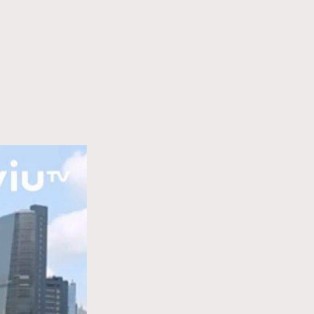
83
FigaroWatch
38
Grooming&Fitness
2
HommesFashion
132
HommeStyle
349
NoBagNoLife
53
People
145
TheFrenchWay
4
VAxChowSangSang
21