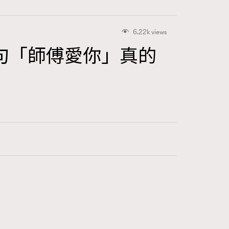
6.22k views
句「師傅愛你」真的
416
FigaroAstrology
424
FigaroBeauty
7
FigaroBeautyRitual
547
FigaroCeleb
281
FigaroCinéma
17