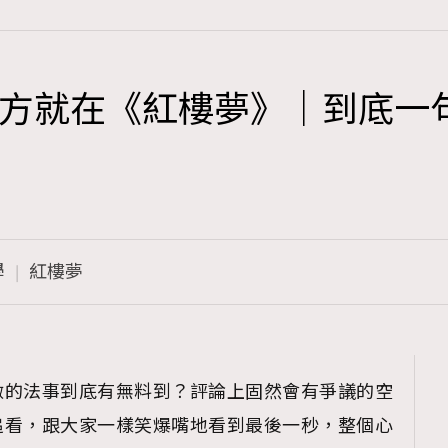
方就在《紅樓夢》｜到底一
TRENDING
3
AFrenchMind
1
DressLikeAParisienne
學
紅樓夢
103
EmpowerF
191
FashionWeek
308
FigaroAesthetic
做的法事到底有無料到？評論上固然會有爭議的空
追看，跟大家一樣笑爆嘴地看到最後一秒，整個心