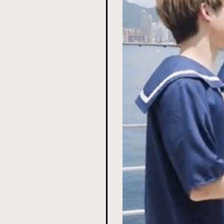
AFrenchMind
D