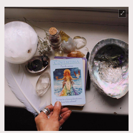
About us
Collaboration Opportunity
Disclaimer
Privacy
New Media Group
|
Madame Figaro editions:
France
|
Greece
|
Japan
|
Portugal
|
Spain