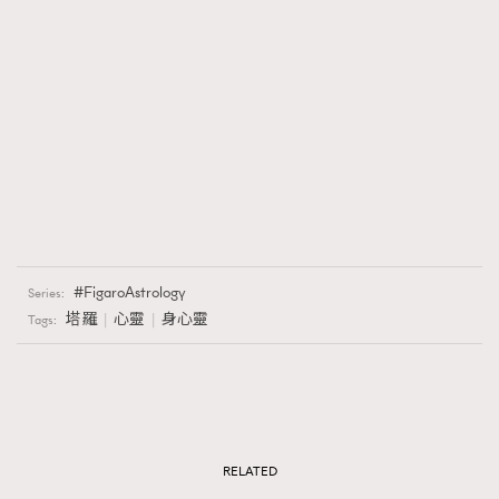
FigaroAstrology
Series:
塔羅
心靈
身心靈
Tags:
RELATED