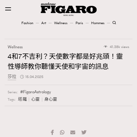
Fashion
Art
Wellness
Paris
Hommes
Fashion
Wellness
41.38k views
Art
4和7不吉利？天使數字都是好兆頭！靈
性導師教你聽懂天使和宇宙的訊息
Wellness
莎拉
15.04.2025
Karena Lam is On Our Cover
FigaroAstrology
Series:
Paris
塔羅
心靈
身心靈
Tags:
Hommes