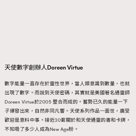
時裝心理學
2
當巨蟹座遇上處女座 Tyson Yoshi x 林家謙
煲劇日常
334
玩物壯志
1
天使數字創辦人Doreen Virtue
數字能量一直存在於靈性世界，當人類意識到數量，也就
本人已詳閱並同意遵守本文列明條款及細則。 請瀏覽
(
nmg.com.hk/privacy
) 閱讀本公司的私隱政策聲明。
出現了數字。而說到天使密碼，其實就是美國著名通靈師
本人願意接收新傳媒集團的最新消息及其他宣傳資訊，本人同意
Doreen Virtue於2005 整合而成的。蓄勢已久的能量一下
新傳媒集團使用本人的個人資料於任何推廣用途。
子爆發出來，自然非同凡響。天使系列作品一面世，廣受
歡迎是意料中事。接近30套關於和天使通靈的書和卡牌，
不知吸了多少人成為New Age粉。