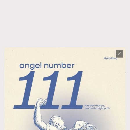
FigaroFrancais
41
FigaroGadget
1
FigaroHealth
647
FigaroHub
128
FigaroIcon
68
法國五月French May專訪四位香港文藝代表
FigaroInsight
156
FigaroIssue
270
FigaroJewellery
86
FigaroLifestyle
230
FigaroLove
89
FigaroMasterclass
20
FigaroMusic
90
FigaroStyle
89
#FigaroIssue 容祖兒封面專訪｜追逐歌手夢
FigaroSubculture
14