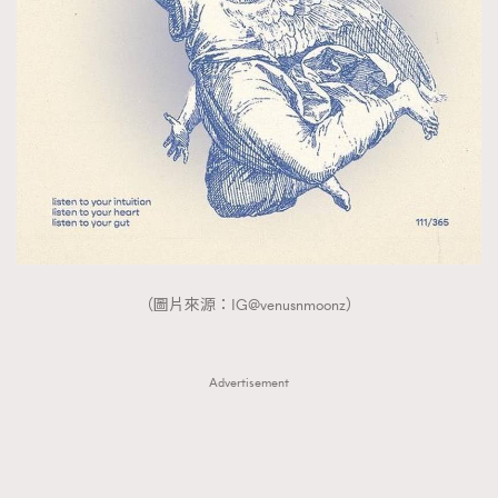
FigaroTalk
48
FigaroWatch
83
Grooming&Fitness
38
HommesFashion
2
HommeStyle
132
NoBagNoLife
349
People
53
#FigaroIssue 專訪陳漢娜Hanna與Takuro｜模特
TheFrenchWay
145
情侶談愛情
VAxChowSangSang
4
（圖片來源：IG@venusnmoonz）
WatchesWonder&Beyond
21
WatchesWonder&Beyond
1
向ChanelN°5致敬
Advertisement
1
大時代小事情
42
時尚熱話
537
時尚配飾
297