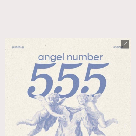
AFrenchMind
DressLikeAParisienne
EmpowerF
FashionWeek
FigaroAesthetic