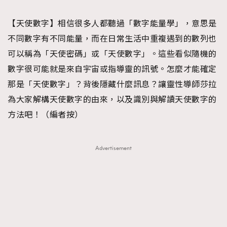
TRENDING
【天使數字】相信很多人都聽過「數字能量學」，意思是
#FigaroExhibition 群星力撐MF X Leung Mo《See
AFrenchMind
3
不同數字有不同能量，而在日常生活中重複遇到的數列也
You In My Dream》展覽
DressLikeAParisienne
1
可以稱為「天使密碼」或「天使數字」。這些看似隨機的
EmpowerF
103
數字很可能就是來自宇宙或指導靈的訊號。怎麼才能確定
FashionWeek
191
那是「天使數字」？背後隱藏什麼訊息？讓靈性導師莎拉
FigaroAesthetic
308
為大家解構天使數字的由來，以及識別與解讀天使數字的
FigaroAstrology
415
方法吧！（編者按）
FigaroBeauty
424
FigaroBeautyRitual
7
Advertisement
FigaroCeleb
547
#FigaroExhibition Wyman 揭曉 Figaro Exhibition
FigaroCinéma
281
第二站！
FigaroDigitalCover
17
FigaroExhibition
12
FigaroExpert
1