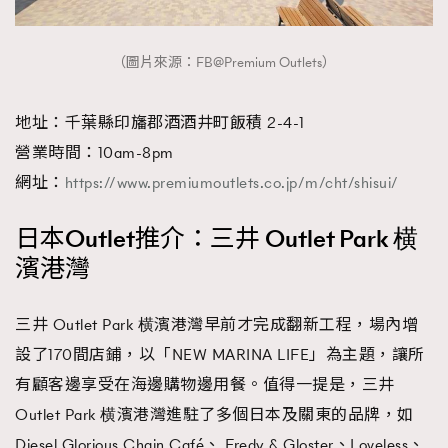
AFrenchMind
DressLikeAParisienne
（圖片來源：FB@Premium Outlets）
EmpowerF
FashionWeek
FigaroAesthetic
地址：千葉縣印旛郡酒酒井町飯積 2-4-1
營業時間：10am-8pm
網址：
https://www.premiumoutlets.co.jp/m/cht/shisui/
日本Outlet推介：三井 Outlet Park 横
濱港灣
三井 Outlet Park 横濱港灣早前才完成翻新工程，場內增
設了170間店鋪，以「NEW MARINA LIFE」為主題，讓所
有顧客邊享受在海邊購物邊用餐。值得一提是，三井
Outlet Park 横濱港灣進駐了多個日本及關東的品牌，如
Diesel Glorious Chain Café、 Fredy & Gloster、Loveless、