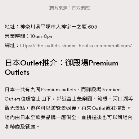
（圖片來源：官方網頁）
About us
Collaboration Opportunity
Disclaimer
Privacy
New Media Group
|
Madame Figaro editions:
France
|
Greece
|
Japan
|
Portugal
|
Spain
地址：神奈川県平塚市大神字一之堰 605
營業時間：10am-8pm
網址：
https://the-outlets-shonan-hiratsuka.aeonmall.com/
日本Outlet推介：御殿場Premium
Outlets
日本一共有九間Premium outlets，而御殿場Premium
Outlets位處富士山下，鄰近富士急樂園、箱根、河口湖等
觀光景點，遊客可以遊覽景觀後，再來Outlet瘋狂掃貨。
場內由日本至歐美品牌一應俱全，血拼過後也可以到場內
咖啡廳及餐廳。