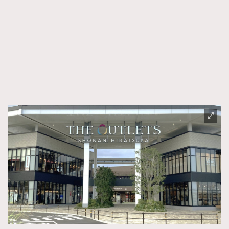
時裝心理學
2
當巨蟹座遇上處女座 Tyson Yoshi x 林家謙
煲劇日常
334
玩物壯志
1
本人已詳閱並同意遵守本文列明條款及細則。 請瀏覽
(
nmg.com.hk/privacy
) 閱讀本公司的私隱政策聲明。
本人願意接收新傳媒集團的最新消息及其他宣傳資訊，本人同意
新傳媒集團使用本人的個人資料於任何推廣用途。