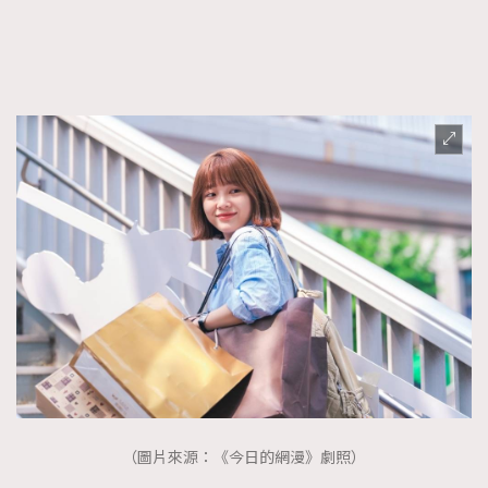
FigaroFrancais
41
FigaroGadget
1
FigaroHealth
647
FigaroHub
128
FigaroIcon
68
法國五月French May專訪四位香港文藝代表
FigaroInsight
156
FigaroIssue
271
FigaroJewellery
87
FigaroLifestyle
230
FigaroLove
89
FigaroMasterclass
20
FigaroMusic
90
FigaroStyle
89
#FigaroIssue 容祖兒封面專訪｜追逐歌手夢
（圖片來源：《今日的網漫》劇照）
FigaroSubculture
14