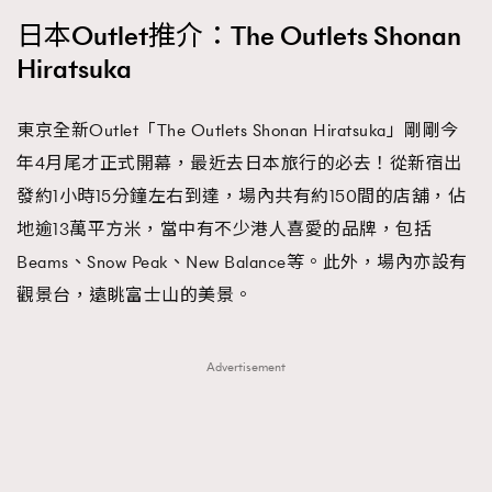
FigaroTalk
48
日本Outlet推介：The Outlets Shonan
FigaroWatch
83
Hiratsuka
Grooming&Fitness
38
HommesFashion
2
東京全新Outlet「The Outlets Shonan Hiratsuka」剛剛今
HommeStyle
132
年4月尾才正式開幕，最近去日本旅行的必去！從新宿出
NoBagNoLife
349
發約1小時15分鐘左右到達，場內共有約150間的店舖，佔
People
53
地逾13萬平方米，當中有不少港人喜愛的品牌，包括
#FigaroIssue 專訪陳漢娜Hanna與Takuro｜模特
TheFrenchWay
145
情侶談愛情
Beams、Snow Peak、New Balance等。此外，場內亦設有
VAxChowSangSang
4
觀景台，遠眺富士山的美景。
WatchesWonder&Beyond
21
WatchesWonder&Beyond
1
Advertisement
向ChanelN°5致敬
1
大時代小事情
42
時尚熱話
537
時尚配飾
297