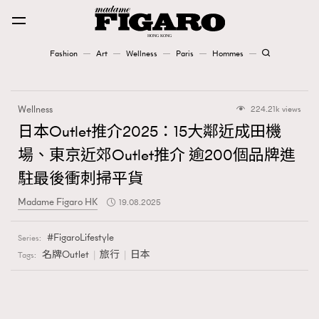
Fashion
Art
Wellness
Paris
Hommes
Fashion
Wellness
224.21k views
Art
日本Outlet推介2025：15大鄰近成田機
場、東京近郊Outlet推介 逾200個品牌進
Wellness
駐最後衝刺掃平貨
Karena Lam is On Our Cover
Madame Figaro HK
19.08.2025
Paris
FigaroLifestyle
Series:
名牌Outlet
旅行
日本
Tags:
Hommes