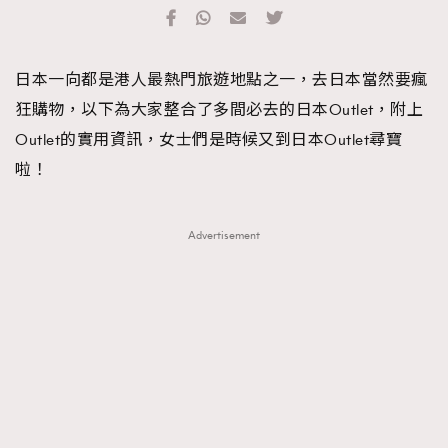
TRENDING
#FigaroExhibition 群星力撐MF X Leung Mo《See
AFrenchMind
3
日本一向都是港人最熱門旅遊地點之一，去日本當然要瘋
You In My Dream》展覽
DressLikeAParisienne
1
狂購物，以下為大家整合了多間必去的日本Outlet，附上
EmpowerF
103
Outlet的實用資訊，女士們是時候又到日本Outlet尋寶
FashionWeek
191
啦！
FigaroAesthetic
308
FigaroAstrology
417
Advertisement
FigaroBeauty
424
FigaroBeautyRitual
7
FigaroCeleb
547
#FigaroExhibition Wyman 揭曉 Figaro Exhibition
FigaroCinéma
281
第二站！
FigaroDigitalCover
17
FigaroExhibition
12
FigaroExpert
1