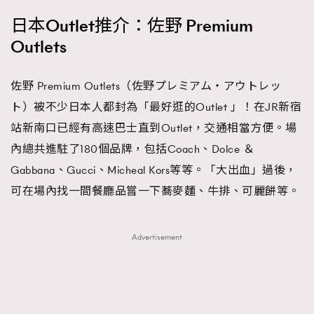
日本Outlet推介：佐野 Premium
Outlets
佐野 Premium Outlets（佐野プレミアム・アウトレッ
ト）被不少日本人都封為「最好逛的Outlet 」！在JR新宿
站新南口已經有高速巴士直到Outlet，交通相當方便。場
內總共進駐了180個品牌，包括Coach、Dolce ＆
Gabbana、Gucci、Micheal Kors等等。「大出血」過後，
可在場內找一間餐廳品嘗一下蕎麥麵、牛排、可麗餅等。
Advertisement