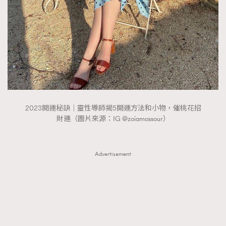
FigaroTalk
48
FigaroWatch
83
Grooming&Fitness
38
HommesFashion
2
HommeStyle
132
NoBagNoLife
349
People
53
#FigaroIssue 專訪陳漢娜Hanna與Takuro｜模特
2023開運秘訣｜靈性導師揭5開運方法和小物，催桃花招
TheFrenchWay
145
情侶談愛情
財運（圖片來源：IG @zoiamossour）
VAxChowSangSang
4
WatchesWonder&Beyond
21
Advertisement
WatchesWonder&Beyond
1
向ChanelN°5致敬
1
大時代小事情
42
時尚熱話
537
時尚配飾
297