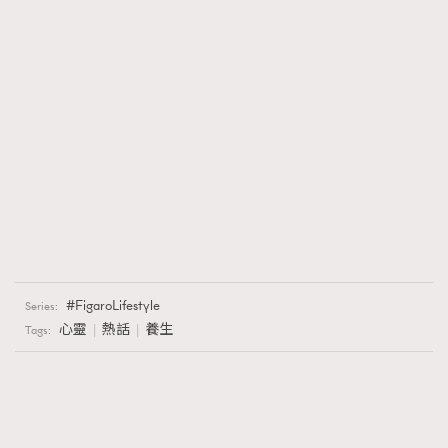
FigaroLifestyle
Series:
心靈
熱話
養生
Tags: