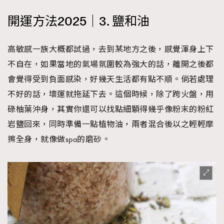
開運方法2025｜3. 鹽和油
高敏感一族大概都試過，去到某地方之後，感覺渾身上下
不自在，如果當地的氣場氛圍較為強大的話，離開之後都
會覺得受到負面感染，好幾天生活都有點不順。倘若處理
不好的話，壞運就拖延下去。這個時候，除了跨火盤，用
碌柚葉沖身，其實你還可以找點細顆得幾乎像粉末的粉紅
岩鹽回來，同時準備一點植物油，兩者混合後以之輕輕摩
擦全身，就像做spa的磨砂。