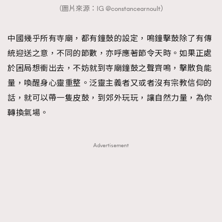
（圖片來源：IG @constancearnoult）
中國幾乎所有寺廟，都有鐘鼓的設定，鳴鐘擊鼓除了有傳
統迎送之意，不同的節數，亦呼應著節令天時。如果正處
於困局想衝出去，不妨就到寺廟鐘鼓之聲齊鳴，擊散負能
量，喚醒身心靈重整。泛靈主義者又或者沒有宗教信仰的
話，就可以帶一隻皮鼓，到郊外玩玩，讓自然力量，為你
轉換氣場。
Advertisement