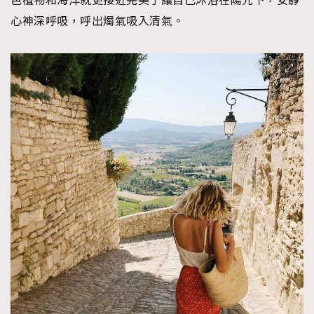
色植物和海洋就更接近完美了讓自己沐浴在陽光下，安靜
About us
Collaboration Opportunity
Disclaimer
Privacy
心神深呼吸，呼出燭氣吸入清氣。
New Media Group
|
Madame Figaro editions:
France
|
Greece
|
Japan
|
Portugal
|
Spain