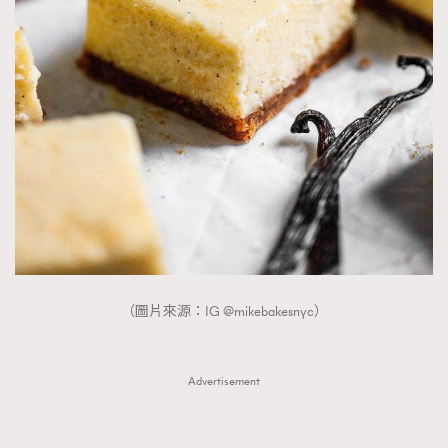
（圖片來源：IG @mikebakesnyc）
Advertisement