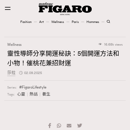
Fashion
Art
Wellness
Paris
Hommes
Fashion
Wellness
16.68k views
Art
靈性導師分享開運秘訣：5個開運方法和
小物！催桃花兼招財運
Wellness
莎拉
02.09.2025
Karena Lam is On Our Cover
FigaroLifestyle
Series:
Paris
心靈
熱話
養生
Tags:
Hommes