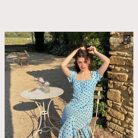
FigaroFrancais
41
FigaroGadget
1
FigaroHealth
647
FigaroHub
128
FigaroIcon
68
法國五月French May專訪四位香港文藝代表
FigaroInsight
156
FigaroIssue
271
FigaroJewellery
87
FigaroLifestyle
230
FigaroLove
89
FigaroMasterclass
20
FigaroMusic
90
FigaroStyle
89
#FigaroIssue 容祖兒封面專訪｜追逐歌手夢
FigaroSubculture
14