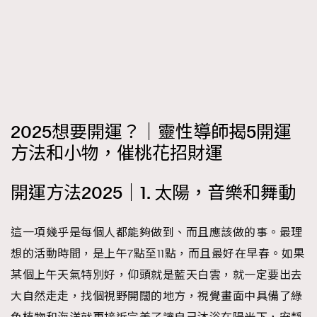
時裝心理學
2
當巨蟹座遇上處女座 Tyson Yoshi x 林家謙
煲劇日常
334
玩物壯志
1
2025想要開運？｜靈性導師揭5開運
方法和小物，催桃花招財運
開運方法2025｜1. 太陽，音樂和舞動
本人已詳閱並同意遵守本文列明條款及細則。 請瀏覽
(
nmg.com.hk/privacy
) 閱讀本公司的私隱政策聲明。
本人願意接收新傳媒集團的最新消息及其他宣傳資訊，本人同意
這一項幾乎是每個人都能夠做到、而且應該做的事。最理
新傳媒集團使用本人的個人資料於任何推廣用途。
想的活動時間，是上午7點至11點，而且最好在早春。如果
某個上午天氣特別好，仰頭就是藍天白雲，就一定要出去
大自然走走，找個視野開闊的地方，視覺畫面中具備了綠