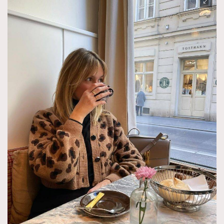
TRENDING
AFrenchMind
DressLikeAParisienne
EmpowerF
FashionWeek
FigaroAesthetic