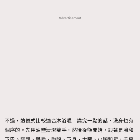
Advertisement
不過，這儀式比較適合淋浴喔。講究一點的話，洗身也有
個序的。先用油鹽清潔雙手，然後從額開始，跟著是臉和
下巴。頸部、雙肩、胸腹、下身、大腿、小腿和足，千萬