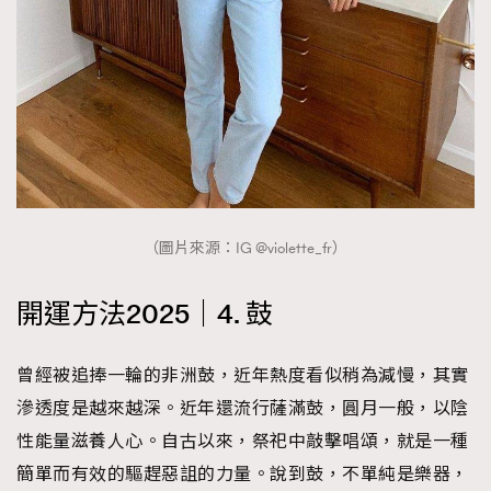
（圖片來源：IG @violette_fr）
開運方法2025｜4. 鼓
曾經被追捧一輪的非洲鼓，近年熱度看似稍為減慢，其實
滲透度是越來越深。近年還流行薩滿鼓，圓月一般，以陰
性能量滋養人心。自古以來，祭祀中敲擊唱頌，就是一種
簡單而有效的驅趕惡詛的力量。說到鼓，不單純是樂器，