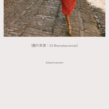
（圖片來源：IG @annelauremais）
Advertisement