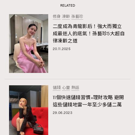
RELATED
修身
凍齡
孫藝珍
二度成為青龍影后！強大而獨立
成最迷人的底氣！孫藝珍5大超自
律凍齡之道
20.11.2025
儲錢
心靈
熱話
11個快速儲錢習慣+理財攻略 避開
這些儲錢地雷一年至少多儲二萬
29.06.2023