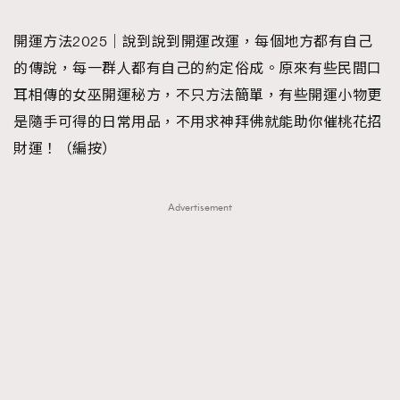
TRENDING
開運方法2025｜說到說到開運改運，每個地方都有自己
#FigaroExhibition 群星力撐MF X Leung Mo《See
AFrenchMind
3
的傳說，每一群人都有自己的約定俗成。原來有些民間口
You In My Dream》展覽
DressLikeAParisienne
1
耳相傳的女巫開運秘方，不只方法簡單，有些開運小物更
EmpowerF
103
是隨手可得的日常用品，不用求神拜佛就能助你催桃花招
FashionWeek
191
財運！（編按）
FigaroAesthetic
308
FigaroAstrology
416
Advertisement
FigaroBeauty
424
FigaroBeautyRitual
7
FigaroCeleb
547
#FigaroExhibition Wyman 揭曉 Figaro Exhibition
FigaroCinéma
281
第二站！
FigaroDigitalCover
17
FigaroExhibition
12
FigaroExpert
1