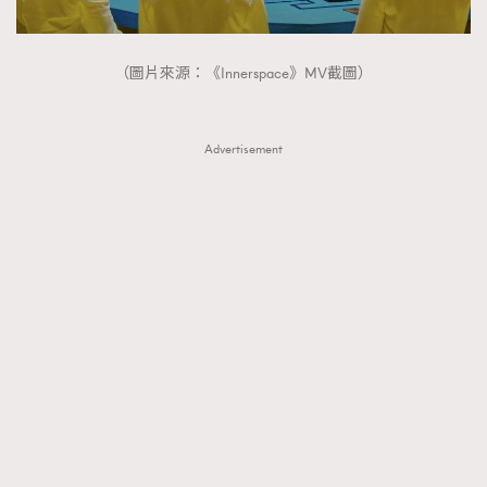
About us
Collaboration Opportunity
Disclaimer
Privacy
New Media Group
|
Madame Figaro editions:
France
|
Greece
（圖片來源：《Innerspace》MV截圖）
|
Japan
|
Portugal
|
Spain
Advertisement