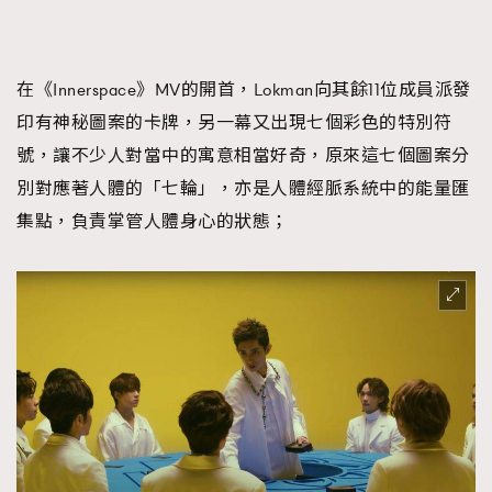
時裝心理學
2
當巨蟹座遇上處女座 Tyson Yoshi x 林家謙
煲劇日常
334
在《Innerspace》MV的開首，Lokman向其餘11位成員派發
玩物壯志
1
印有神秘圖案的卡牌，另一幕又出現七個彩色的特別符
號，讓不少人對當中的寓意相當好奇，原來這七個圖案分
別對應著人體的「七輪」，亦是人體經脈系統中的能量匯
集點，負責掌管人體身心的狀態；
本人已詳閱並同意遵守本文列明條款及細則。 請瀏覽
(
nmg.com.hk/privacy
) 閱讀本公司的私隱政策聲明。
本人願意接收新傳媒集團的最新消息及其他宣傳資訊，本人同意
新傳媒集團使用本人的個人資料於任何推廣用途。