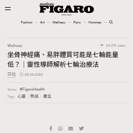
Fashion
Art
Wellness
Paris
Hommes
Fashion
Wellness
24.27k views
Art
坐骨神經痛、易胖體質可能是七輪能量
低？｜靈性導師解析七輪治療法
Wellness
莎拉
28.04.2022
Karena Lam is On Our Cover
FigaroHealth
Series:
Paris
心靈
熱話
養生
Tags:
Hommes