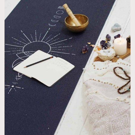
TRENDING
AFrenchMind
DressLikeAParisienne
EmpowerF
FashionWeek
FigaroAesthetic