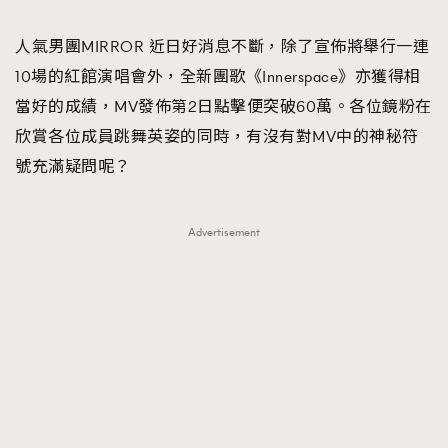
TRENDING
人氣男團MIRROR 近日好消息不斷，除了宣佈將舉行一連
#FigaroExhibition 群星力撐MF X Leung Mo《See
AFrenchMind
3
10場的紅館演唱會外，全新團歌《Innerspace》亦獲得相
You In My Dream》展覽
DressLikeAParisienne
1
當好的成績，MV發佈第2日點擊便突破60萬。各位鏡粉在
EmpowerF
103
欣賞各位成員跳舞英姿的同時，有沒有對MV中的神秘符
FashionWeek
191
號充滿疑問呢？
FigaroAesthetic
308
FigaroAstrology
415
Advertisement
FigaroBeauty
424
FigaroBeautyRitual
7
FigaroCeleb
547
#FigaroExhibition Wyman 揭曉 Figaro Exhibition
FigaroCinéma
281
第二站！
FigaroDigitalCover
17
FigaroExhibition
12
FigaroExpert
1