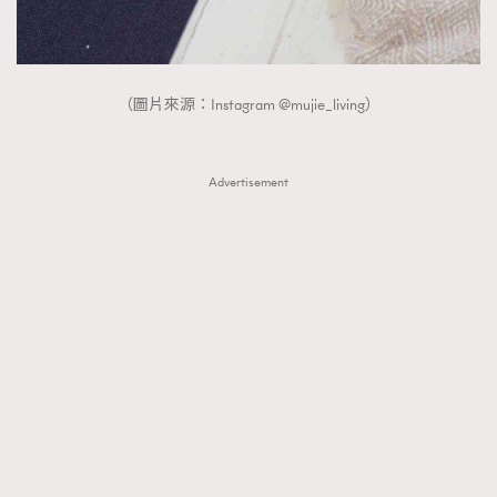
（圖片來源：Instagram @mujie_living）
Advertisement