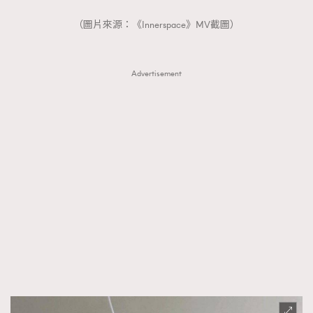
（圖片來源：《Innerspace》MV截圖）
Advertisement