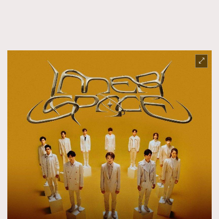
FigaroFrancais
41
FigaroGadget
1
FigaroHealth
647
FigaroHub
128
FigaroIcon
68
法國五月French May專訪四位香港文藝代表
FigaroInsight
156
FigaroIssue
270
FigaroJewellery
86
FigaroLifestyle
230
FigaroLove
89
FigaroMasterclass
20
FigaroMusic
90
FigaroStyle
89
#FigaroIssue 容祖兒封面專訪｜追逐歌手夢
FigaroSubculture
14