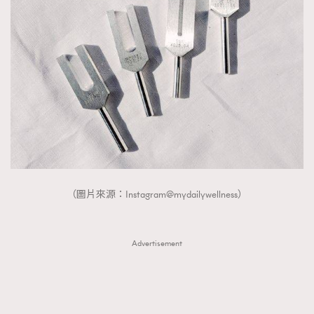
（圖片來源：Instagram@mydailywellness）
Advertisement