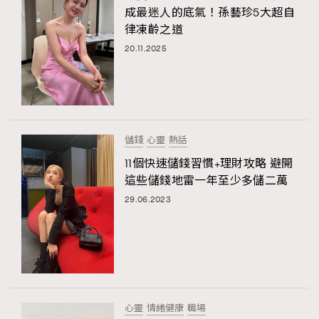
成最迷人的底氣！孫藝珍5大超自
律凍齡之道
20.11.2025
儲錢
心靈
熱話
11個快速儲錢習慣+理財攻略 避開
這些儲錢地雷一年至少多儲二萬
29.06.2023
心靈
情緒健康
職場