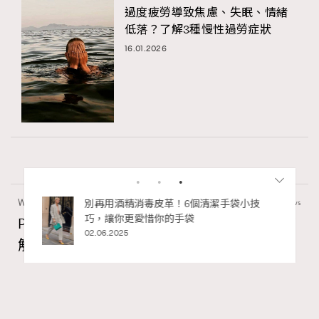
過度疲勞導致焦慮、失眠、情緒
低落？了解3種慢性過勞症狀
16.01.2026
Wellness
22.06k views
PDRN功效是什麼？常用於麗珠蘭水光針？了
解PDRN成分及精華推薦
Madame Figaro HK
04.08.2026
RECOMMENDED
FigaroBeauty
Series: