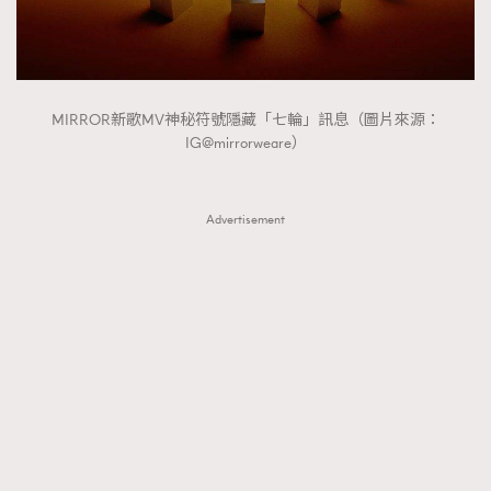
FigaroTalk
48
FigaroWatch
83
Grooming&Fitness
38
HommesFashion
2
MIRROR新歌MV神秘符號隱藏「七輪」訊息（圖片來源：
HommeStyle
132
IG@mirrorweare）
NoBagNoLife
349
People
53
Advertisement
#FigaroIssue 專訪陳漢娜Hanna與Takuro｜模特
TheFrenchWay
145
情侶談愛情
VAxChowSangSang
4
WatchesWonder&Beyond
21
WatchesWonder&Beyond
1
向ChanelN°5致敬
1
大時代小事情
42
時尚熱話
537
時尚配飾
297