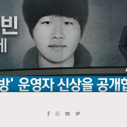
TRENDING
#FigaroExhibition 群星力撐MF X Leung Mo《See
AFrenchMind
3
You In My Dream》展覽
DressLikeAParisienne
1
EmpowerF
103
FashionWeek
191
FigaroAesthetic
308
FigaroAstrology
416
FigaroBeauty
424
FigaroBeautyRitual
7
FigaroCeleb
547
#FigaroExhibition Wyman 揭曉 Figaro Exhibition
FigaroCinéma
281
第二站！
FigaroDigitalCover
17
FigaroExhibition
12
FigaroExpert
1