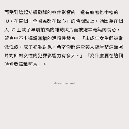
而受到這起持續發酵的案件影響的，還有躺著也中槍的
IU。在這個「全國民都在操心」的時間點上，她因為在個
人 IG 上載了早前拍攝的雜誌照片而被炮轟毫無同情心，
留言中不少邏輯無稽的泄憤性發言：「未成年女生們被當
做性奴，成了犯罪對象，希望你們這些藝人搞清楚這類照
片對針對女性的犯罪影響力有多大。」「為什麼要在這個
時候發這種照片」。
Advertisement
TRENDING