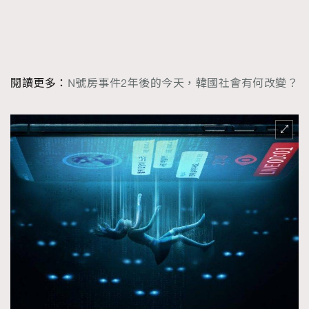
時裝心理學
2
當巨蟹座遇上處女座 Tyson Yoshi x 林家謙
煲劇日常
334
玩物壯志
1
閱讀更多：
N號房事件2年後的今天，韓國社會有何改變？
本人已詳閱並同意遵守本文列明條款及細則。 請瀏覽
(
nmg.com.hk/privacy
) 閱讀本公司的私隱政策聲明。
本人願意接收新傳媒集團的最新消息及其他宣傳資訊，本人同意
新傳媒集團使用本人的個人資料於任何推廣用途。