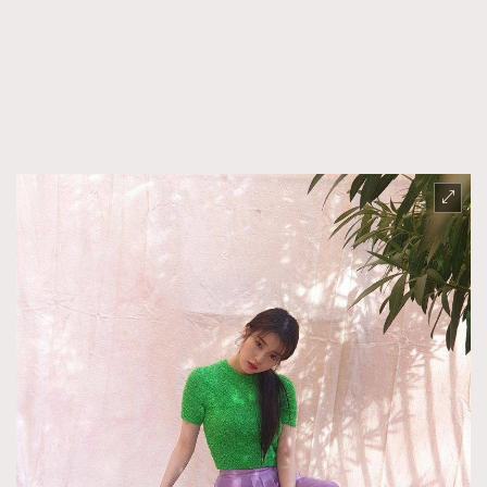
AFrenchMind
DressLikeAParisienne
EmpowerF
FashionWeek
FigaroAesthetic