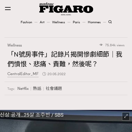
Fashion
Art
Wellness
Paris
Hommes
Fashion
Wellness
75.84k views
Art
「N號房事件」記錄片揭開慘劇細節｜我
們憤恨、悲痛、責難，然後呢？
Wellness
CentralEditor_MF
20.05.2022
Karena Lam is On Our Cover
Netflix
熱話
社會議題
Tags:
Paris
Hommes