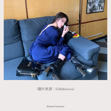
（圖片來源：IG@dlwlrma）
Advertisement