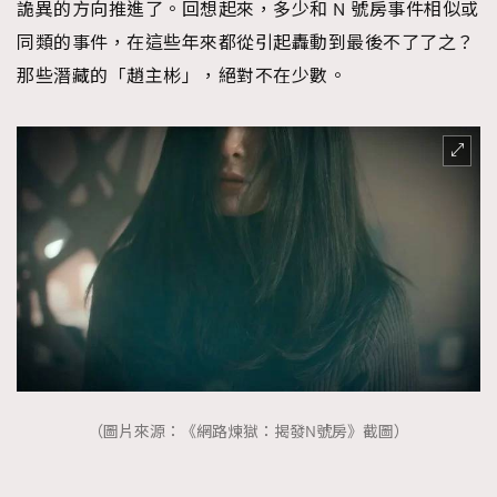
詭異的方向推進了。回想起來，多少和 N 號房事件相似或
同類的事件，在這些年來都從引起轟動到最後不了了之？
那些潛藏的「趙主彬」，絕對不在少數。
（圖片來源：《網路煉獄：揭發N號房》截圖）