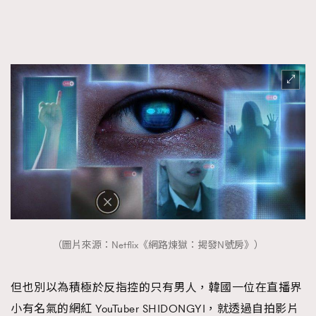
（圖片來源：Netflix《網路煉獄：揭發N號房》）
但也別以為積極於反指控的只有男人，韓國一位在直播界
小有名氣的網紅 YouTuber SHIDONGYI，就透過自拍影片