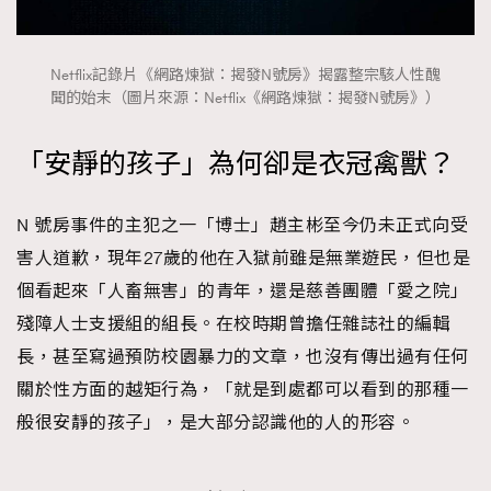
About us
Collaboration Opportunity
Disclaimer
Privacy
New Media Group
|
Madame Figaro editions:
France
|
Greece
Netflix記錄片《網路煉獄：揭發N號房》揭露整宗駭人性醜
|
Japan
|
Portugal
|
Spain
聞的始末（圖片來源：Netflix《網路煉獄：揭發N號房》）
「安靜的孩子」為何卻是衣冠禽獸？
N 號房事件的主犯之一「博士」趙主彬至今仍未正式向受
害人道歉，現年27歲的他在入獄前雖是無業遊民，但也是
個看起來「人畜無害」的青年，還是慈善團體「愛之院」
殘障人士支援組的組長。在校時期曾擔任雜誌社的編輯
長，甚至寫過預防校園暴力的文章，也沒有傳出過有任何
關於性方面的越矩行為，「就是到處都可以看到的那種一
般很安靜的孩子」，是大部分認識他的人的形容。