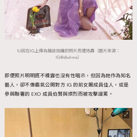
IU因在IG上傳為雜誌拍攝的照片而遭炮轟（圖片來源：
IG@dlwlrma）
即便照片明明既不裸露也沒有性暗示，但因為她作為知名
藝人，卻不像霸氣公開對方 IG 的前女團成員佳人，或是
參與聯署的 EXO 成員伯賢與燦烈而被攻擊謾罵。