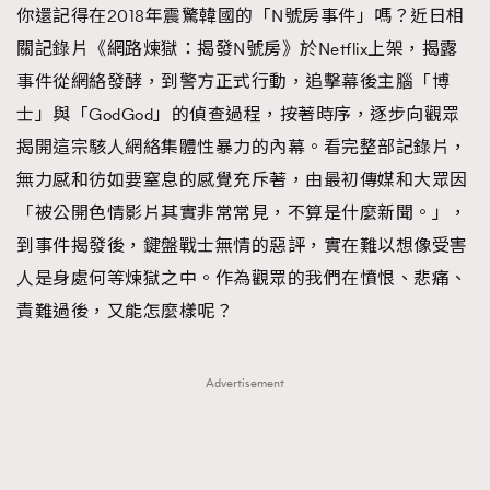
你還記得在2018年震驚韓國的「N號房事件」嗎？近日相
FigaroFrancais
41
關記錄片《網路煉獄：揭發N號房》於Netflix上架，揭露
FigaroGadget
1
事件從網絡發酵，到警方正式行動，追擊幕後主腦「博
FigaroHealth
647
士」與「GodGod」的偵查過程，按著時序，逐步向觀眾
FigaroHub
128
揭開這宗駭人網絡集體性暴力的內幕。看完整部記錄片，
FigaroIcon
68
法國五月French May專訪四位香港文藝代表
無力感和彷如要窒息的感覺充斥著，由最初傳媒和大眾因
FigaroInsight
156
「被公開色情影片其實非常常見，不算是什麼新聞。」，
FigaroIssue
271
到事件揭發後，鍵盤戰士無情的惡評，實在難以想像受害
FigaroJewellery
87
人是身處何等煉獄之中。作為觀眾的我們在憤恨、悲痛、
FigaroLifestyle
230
責難過後，又能怎麼樣呢？
FigaroLove
89
FigaroMasterclass
20
Advertisement
FigaroMusic
90
FigaroStyle
89
#FigaroIssue 容祖兒封面專訪｜追逐歌手夢
FigaroSubculture
14