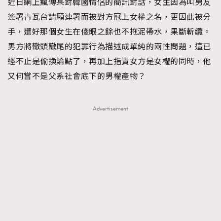
近日網上瘋傳某對韓國情侶的簡訊對話，女生因為叫男友
簽署青瓦台請願連署而被對方冠上女權之名，更因此被分
手，還好那個女生在傻眼之餘也不拖泥帶水，果斷斬纜。
男方將轍頭轍尾的犯罪行為描述成單純的兩性問題，這已
經不止是偷換論點了，再加上指責女方是女權的同時，他
又何嘗不是父系社會底下的男權產物？
Advertisement