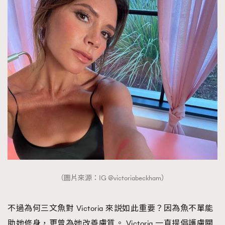
（圖片來源：IG @victoriabeckham）
不過為何三文魚對 Victoria 來説如此重要？因為魚不單能
助她修身，更曾為她改善膚質。 Victoria 一直提倡護膚關