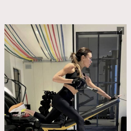
AFrenchMind
DressLikeAParisienne
EmpowerF
FashionWeek
FigaroAesthetic