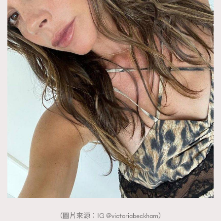
（圖片來源：IG @victoriabeckham）