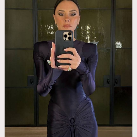
About us
Collaboration Opportunity
Disclaimer
Privacy
New Media Group
|
Madame Figaro editions:
France
|
Greece
|
Japan
|
Portugal
|
Spain