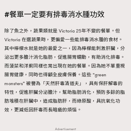
#餐單一定要有排毒消水腫功效
除了魚之外，蔬果類就是 Victoria 25年不變的餐單。但
Victoria 在選蔬果時，更偏愛一些能排毒消水腫的食材。
其中檸檬水就是她的最愛之一，因為檸檬能刺激肝臟，分
泌出更多膽汁消化脂肪，促進腸胃蠕動，有助消化排毒。
而菠菜和洋薊同樣也常出現在她的餐單。因為她不單重視
腸胃健康，同時也得顧全皮膚保養。這些 “green
monsters” 被譽為「天然肝毒清道夫」，具有保肝解毒的
特性，促進肝臟分泌膽汁，幫助脂肪消化，預防多餘的脂
肪堆積在肝臟中，造成脂肪肝，而綠原酸，具抗氧化功
效，更減低因肝毒而長暗瘡的煩惱。
Advertisement