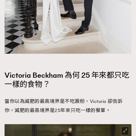
時裝心理學
2
當巨蟹座遇上處女座 Tyson Yoshi x 林家謙
煲劇日常
334
玩物壯志
1
Victoria Beckham 為何 25 年來都只吃
一樣的食物？
本人已詳閱並同意遵守本文列明條款及細則。 請瀏覽
(
nmg.com.hk/privacy
) 閱讀本公司的私隱政策聲明。
本人願意接收新傳媒集團的最新消息及其他宣傳資訊，本人同意
當你以為減肥的最高境界是不吃澱粉，Victoria 卻告訴
新傳媒集團使用本人的個人資料於任何推廣用途。
你，減肥的最高境界是25年來只吃一樣的餐單。