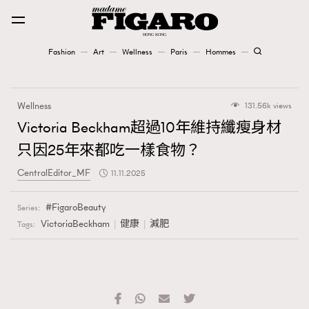
Fashion
Art
Wellness
Paris
Hommes
Fashion
Wellness
131.56k views
Art
Victoria Beckham超過10年維持纖瘦身材
只因25年來都吃一樣食物？
Wellness
CentralEditor_MF
11.11.2025
Karena Lam is On Our Cover
FigaroBeauty
Series:
Paris
VictoriaBeckham
健康
減肥
Tags:
Hommes