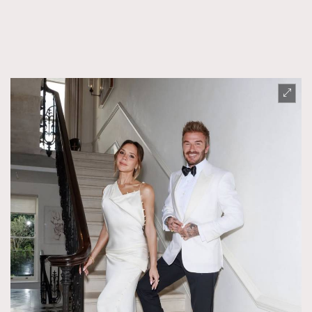
FigaroTalk
48
FigaroWatch
83
Grooming&Fitness
38
HommesFashion
2
HommeStyle
132
NoBagNoLife
349
People
53
#FigaroIssue 專訪陳漢娜Hanna與Takuro｜模特
TheFrenchWay
145
情侶談愛情
VAxChowSangSang
4
WatchesWonder&Beyond
21
WatchesWonder&Beyond
1
向ChanelN°5致敬
1
大時代小事情
42
時尚熱話
537
時尚配飾
297