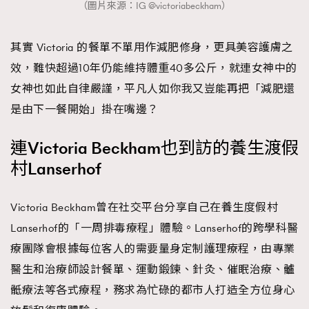
（圖片來源：IG @victoriabeckham）
其實 Victoria 的餐單不單用作減肥修身，更具美容護膚之
效，難快超過10年仍能維持體重40多公斤，就連女神中的
女神也如此自律嚴謹，平凡人如你我又豈能再把「減肥還
是由下一餐開始」掛在嘴邊？
連Victoria Beckham也到訪的養生渡假
村Lanserhof
Victoria Beckham曾在社交平台分享自己在養生度假村
Lanserhof的「一周排毒療程」體驗。Lanserhof的跨學科醫
療團隊會根據每位客人的需要量身定制護理療程，由專業
醫生和治療師設計餐單、運動鍛鍊、針灸、催眠治療、髗
骶療法等各式療程，務求為忙碌的都市人打造全方位身心