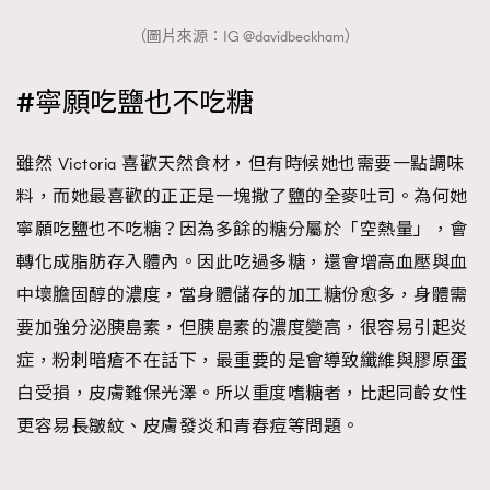
（圖片來源：IG @davidbeckham）
#寧願吃鹽也不吃糖
雖然 Victoria 喜歡天然食材，但有時候她也需要一點調味
料，而她最喜歡的正正是一塊撒了鹽的全麥吐司。為何她
寧願吃鹽也不吃糖？因為多餘的糖分屬於「空熱量」，會
轉化成脂肪存入體內。因此吃過多糖，還會增高血壓與血
中壞膽固醇的濃度，當身體儲存的加工糖份愈多，身體需
要加強分泌胰島素，但胰島素的濃度變高，很容易引起炎
症，粉刺暗瘡不在話下，最重要的是會導致纖維與膠原蛋
白受損，皮膚難保光澤。所以重度嗜糖者，比起同齡女性
更容易長皺紋、皮膚發炎和青春痘等問題。