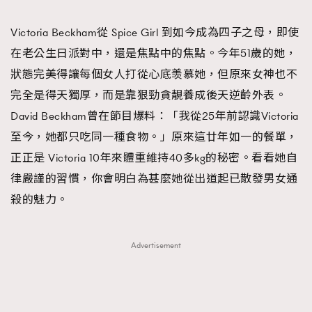
TRENDING
Victoria Beckham從 Spice Girl 到如今成為四子之母，即使
#FigaroExhibition 群星力撐MF X Leung Mo《See
AFrenchMind
3
在老公生日派對中，還是焦點中的焦點。今年51歲的她，
You In My Dream》展覽
DressLikeAParisienne
1
狀態完美得讓每個女人打從心底羡慕她，但原來女神也不
EmpowerF
103
完全是得天獨厚，而是靠狠勁貪靚養成後天逆齡外表。
FashionWeek
191
David Beckham曾在節目爆料：「我從25年前認識Victoria
FigaroAesthetic
308
至今，她都只吃同一種食物。」原來這廿年如一的餐單，
FigaroAstrology
416
正正是 Victoria 10年來體重維持40多kg的秘密。看看她自
FigaroBeauty
424
律嚴謹的習慣，你會明白為甚麼她從出道起已散發男女通
FigaroBeautyRitual
7
殺的魅力。
FigaroCeleb
547
#FigaroExhibition Wyman 揭曉 Figaro Exhibition
FigaroCinéma
281
Advertisement
第二站！
FigaroDigitalCover
17
FigaroExhibition
12
FigaroExpert
1