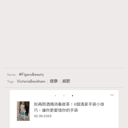
FigaroBeauty
Series:
VictoriaBeckham
健康
減肥
Tags:
RELATED
RECOMMENDED