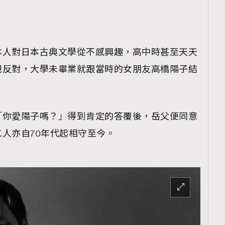
本人對日本古典文學從不感興趣，高中時甚至天天
覽(
nmg.com.hk/privacy
) 閱讀本
親反對，大學未畢業就跟當時的女朋友高橋陽子結
資訊，本人同意新傳媒集團使用
「你愛陽子嗎？」得到肯定的答覆後，岳父便同意
人亦自70年代起相守至今。