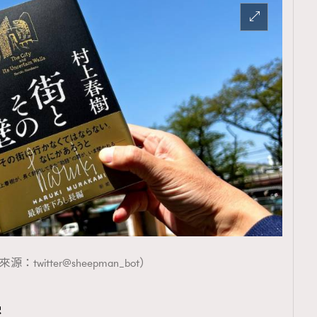
TRENDING
ressLikeAParisienne
Empower
FigaroAesthetic
：twitter@sheepman_bot）
密