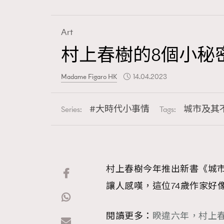
Art
村上春樹的8個小秘
Fashion
Madame Figaro HK
14.04.2023
Art
大時代小事情
城市及其
Series:
Tags:
Wellness
村上春樹今年推出新書《城
讓人感嘆，這位74歲作家好
Paris
閱讀更多：
睽違六年，村上