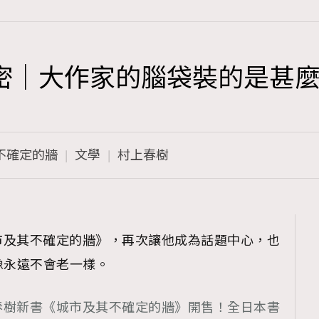
密｜大作家的腦袋裝的是甚
TRENDING
3
AFrenchMind
不確定的牆
文學
村上春樹
1
DressLikeAParisienne
103
EmpowerF
191
市及其不確定的牆》，再次讓他成為話題中心，也
FashionWeek
像永遠不會老一樣。
308
FigaroAesthetic
春樹新書《城市及其不確定的牆》開售！全日本書