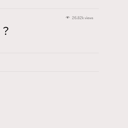
26.82k views
麼？
415
FigaroAstrology
424
FigaroBeauty
7
FigaroBeautyRitual
547
FigaroCeleb
281
FigaroCinéma
17