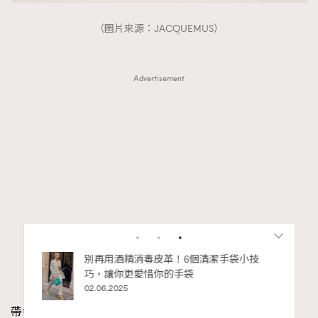
（圖片來源：JACQUEMUS）
Advertisement
袋小技
人生如迷宮，如何走好每一步？Chubb安
達人壽 x 泰國藝術家Wit《生命軌跡 Life
Chapters》登陸2026年巴塞爾藝術展香港
展會
27.03.2026
帶領「小廢包」在時尚界流行的始祖，不得不提