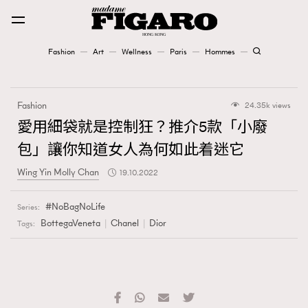
Fashion
Art
Wellness
Paris
Hommes
Fashion
Fashion
24.35k views
Art
愛用細袋就是控制狂？推介5款「小廢
包」讓你知道女人為何如此着迷它
Wellness
Wing Yin Molly Chan
19.10.2022
Karena Lam is On Our Cover
NoBagNoLife
Series:
Paris
BottegaVeneta
Chanel
Dior
Tags:
Hommes