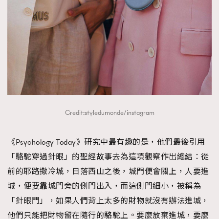
Credit:styledumonde/instagram
《Psychology Today》研究中最有趣的是，他們最後引用
「駱駝穿過針眼」的聖經故事去為這項觀察作出總結：從
前的耶路撒冷城，日落西山之後，城門便會關上，人要進
城，便要靠城門旁的側門出入，而這側門細小，被稱為
「針眼門」，如果人們背上太多的財物就沒有辦法進城，
他們只能把財物留在隨行的駱駝上。要麼放棄進城，要麼