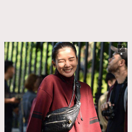
FigaroTalk
48
FigaroWatch
83
Grooming&Fitness
38
HommesFashion
2
HommeStyle
132
NoBagNoLife
349
People
53
#FigaroIssue 專訪陳漢娜Hanna與Takuro｜模特
TheFrenchWay
145
情侶談愛情
VAxChowSangSang
4
WatchesWonder&Beyond
21
WatchesWonder&Beyond
1
向ChanelN°5致敬
1
大時代小事情
42
時尚熱話
537
時尚配飾
297