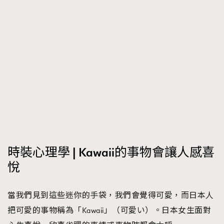
AFrenchMind
DressLikeAParisienne
EmpowerF
FashionWeek
FigaroAesthetic
時裝心理學 | Kawaii的事物會讓人感喜
悅
當我們見到這些迷你的手袋，我們會覺得可愛，而日本人
把可愛的事物稱為「Kawaii」（可愛い）。日本女生面對