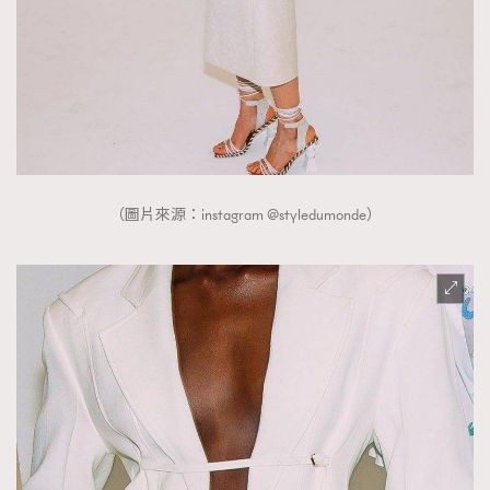
（圖片來源：instagram @styledumonde）