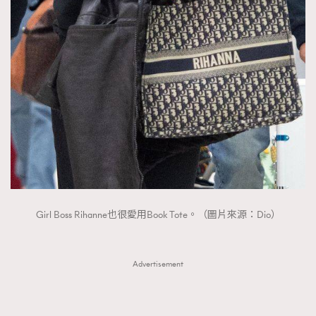
Girl Boss Rihanne也很愛用Book Tote。（圖片來源：Dio）
Advertisement