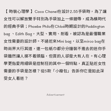
TRENDING
【 時裝心理學 】Coco Chanel在設計2.55手袋時，為了讓
#FigaroExhibition 群星力撐MF X Leung Mo《See
AFrenchMind
3
女性可以解放雙手特別為手袋加上一條鏈帶，成為橫時代
You In My Dream》展覽
DressLikeAParisienne
1
的經典手袋；Phoebe Philo在Chloé時期設計的Paddington
EmpowerF
103
bag 、Edith Bag，大型、實用、耐看，被認為是最懂職業
FashionWeek
191
女性需要的設計師。不過近來Mini bag，以至mirco bag在
FigaroAesthetic
308
時尚界大行其道，連一包紙巾都分分鐘裝不進去的迷你手
FigaroAstrology
416
袋雖然讓人摸不着頭腦，但買的人卻是大有人在。有心理
FigaroBeauty
424
學更指愛用細袋是控制狂的其中一個特點，真正貼近女性
FigaroBeautyRitual
7
需要的手袋是怎樣？從5款「小廢包」告訴你它是如此深
FigaroCeleb
547
受女人着迷？
#FigaroExhibition Wyman 揭曉 Figaro Exhibition
FigaroCinéma
281
第二站！
FigaroDigitalCover
17
Advertisement
FigaroExhibition
12
FigaroExpert
1