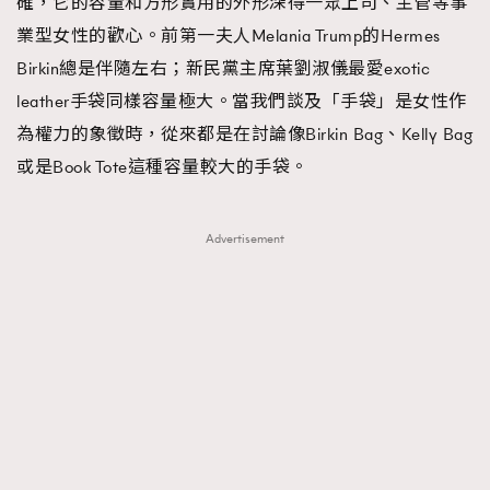
確，它的容量和方形實用的外形深得一眾上司、主管等事
About us
Collaboration Opportunity
Disclaimer
Privacy
業型女性的歡心。前第一夫人Melania Trump的Hermes
New Media Group
|
Madame Figaro editions:
France
|
Greece
Birkin總是伴隨左右；新民黨主席葉劉淑儀最愛exotic
|
Japan
|
Portugal
|
Spain
leather手袋同樣容量極大。當我們談及「手袋」是女性作
為權力的象徵時，從來都是在討論像Birkin Bag、Kelly Bag
或是Book Tote這種容量較大的手袋。
Advertisement