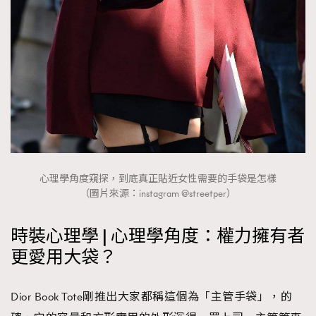
時裝心理學
2
當巨蟹座遇上處女座 Tyson Yoshi x 林家謙
煲劇日常
334
玩物壯志
1
心理學角度窺探，到底真正貼近女性需要的手袋是怎樣
（圖片來源：instagram @streetper）
本人已詳閱並同意遵守本文列明條款及細則。 請瀏覽
(
nmg.com.hk/privacy
) 閱讀本公司的私隱政策聲明。
本人願意接收新傳媒集團的最新消息及其他宣傳資訊，本人同意
時裝心理學 | 心理學角度：權力擁有者
新傳媒集團使用本人的個人資料於任何推廣用途。
更愛用大袋？
Dior Book Tote剛推出大家都稱這個為「主管手袋」，的