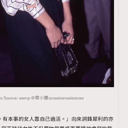
urce: wemp @章小蕙aroseisaroseisarose
，有本事的女人靠自己過活。」
向來詞鋒犀利的亦