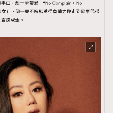
，她一筆帶過：“No Complain，No
一敗家女」，卻一聲不吭默默從負債之路走到最早代帶
是百煉成金。