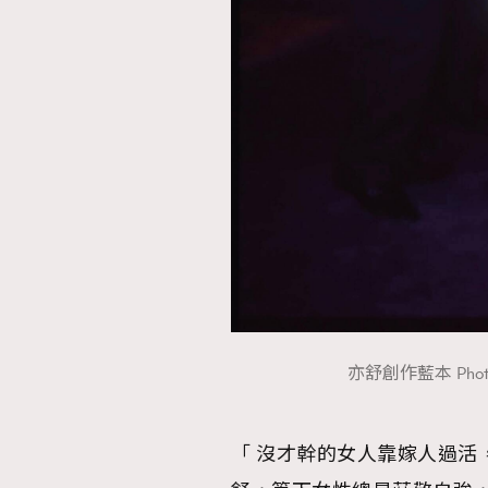
亦舒創作藍本 Photo So
「 沒才幹的女人靠嫁人過活