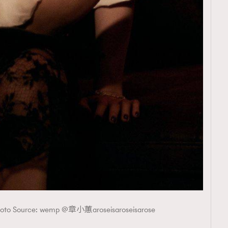
o Source: wemp @章小蕙aroseisaroseisarose