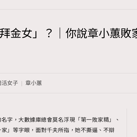
拜金女」？｜你說章小蕙敗
TRENDING
3
AFrenchMind
1
DressLikeAParisienne
獨活女子
章小蕙
103
EmpowerF
191
FashionWeek
308
FigaroAesthetic
的名字，大數據庫總會莫名浮現「第一敗家精」、
身家」等字眼，面對千夫所指，她不撕逼、不辯