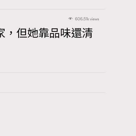
606.51k views
家，但她靠品味還清
415
FigaroAstrology
424
FigaroBeauty
7
FigaroBeautyRitual
547
FigaroCeleb
281
FigaroCinéma
17