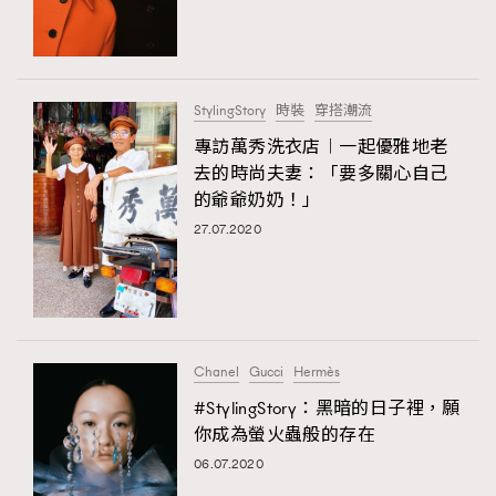
TRENDING
#FigaroExhibition 群星力撐MF X Leung Mo《See
AFrenchMind
3
You In My Dream》展覽
DressLikeAParisienne
1
StylingStory
時裝
穿搭潮流
EmpowerF
103
專訪萬秀洗衣店︱一起優雅地老
去的時尚夫妻：「要多關心自己
FashionWeek
191
的爺爺奶奶！」
FigaroAesthetic
308
27.07.2020
FigaroAstrology
415
FigaroBeauty
424
FigaroBeautyRitual
7
FigaroCeleb
547
#FigaroExhibition Wyman 揭曉 Figaro Exhibition
Chanel
Gucci
Hermès
FigaroCinéma
281
第二站！
#StylingStory：黑暗的日子裡，願
FigaroDigitalCover
17
你成為螢火蟲般的存在
FigaroExhibition
12
06.07.2020
FigaroExpert
1