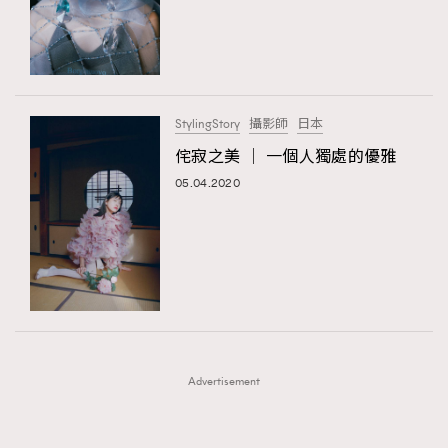
FigaroFrancais
41
FigaroGadget
1
FigaroHealth
647
FigaroHub
128
StylingStory
攝影師
日本
FigaroIcon
68
侘寂之美 │ 一個人獨處的優雅
法國五月French May專訪四位香港文藝代表
FigaroInsight
156
05.04.2020
FigaroIssue
271
FigaroJewellery
87
FigaroLifestyle
230
FigaroLove
89
FigaroMasterclass
20
FigaroMusic
90
Advertisement
FigaroStyle
89
#FigaroIssue 容祖兒封面專訪｜追逐歌手夢
FigaroSubculture
14