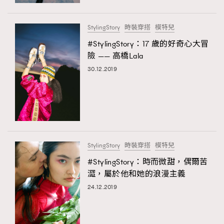
時裝心理學
2
當巨蟹座遇上處女座 Tyson Yoshi x 林家謙
煲劇日常
334
StylingStory
時裝穿搭
模特兒
玩物壯志
1
#StylingStory：17 歲的好奇心大冒
險 —— 高橋Lala
30.12.2019
本人已詳閱並同意遵守本文列明條款及細則。 請瀏覽
StylingStory
時裝穿搭
模特兒
(
nmg.com.hk/privacy
) 閱讀本公司的私隱政策聲明。
本人願意接收新傳媒集團的最新消息及其他宣傳資訊，本人同意
#StylingStory：時而微甜，偶爾苦
新傳媒集團使用本人的個人資料於任何推廣用途。
澀，屬於他和她的浪漫主義
24.12.2019