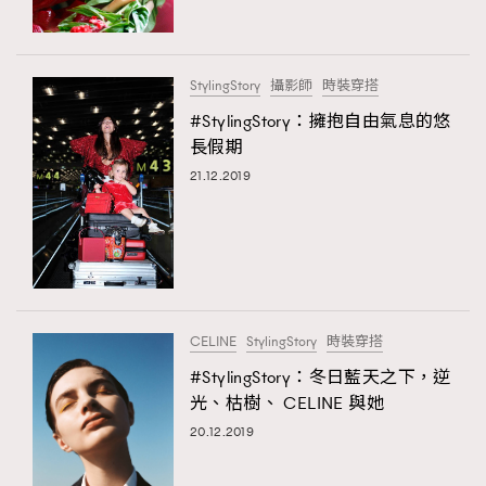
About us
Collaboration Opportunity
Disclaimer
Privacy
New Media Group
|
Madame Figaro editions:
France
|
Greece
StylingStory
攝影師
時裝穿搭
|
Japan
|
Portugal
|
Spain
#StylingStory：擁抱自由氣息的悠
長假期
21.12.2019
CELINE
StylingStory
時裝穿搭
#StylingStory：冬日藍天之下，逆
光、枯樹、 CELINE 與她
20.12.2019