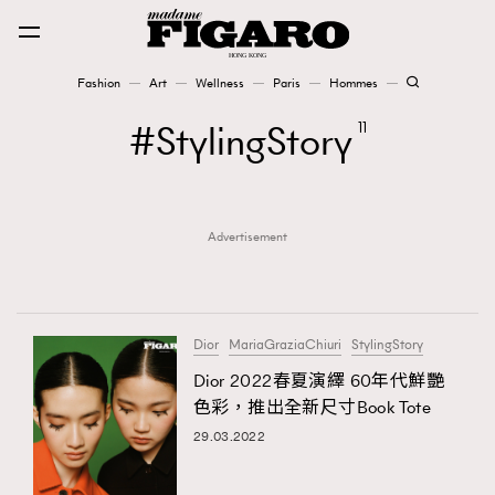
Fashion
Art
Wellness
Paris
Hommes
Fashion
StylingStory
11
Art
Advertisement
Wellness
Karena Lam is On Our Cover
Paris
Dior
MariaGraziaChiuri
StylingStory
Dior 2022春夏演繹 60年代鮮艷
色彩，推出全新尺寸Book Tote
Hommes
29.03.2022