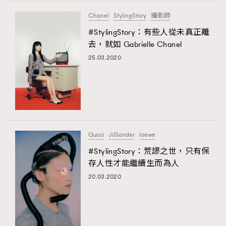
FigaroTalk
48
Chanel
StylingStory
攝影師
FigaroWatch
83
#StylingStory：有些人從未真正離
Grooming&Fitness
38
去，就如 Gabrielle Chanel
HommesFashion
2
25.03.2020
HommeStyle
132
NoBagNoLife
349
People
53
#FigaroIssue 專訪陳漢娜Hanna與Takuro｜模特
TheFrenchWay
145
情侶談愛情
TRENDING
VAxChowSangSang
4
Gucci
JilSander
loewe
WatchesWonder&Beyond
AFrenchMind
DressLikeAParisienne
21
#StylingStory：荒謬之世，只有保
EmpowerF
WatchesWonder&Beyond
FashionWeek
FigaroAesthetic
1
存人性才能繼續生而為人
向ChanelN°5致敬
1
20.03.2020
大時代小事情
42
時尚熱話
537
時尚配飾
297