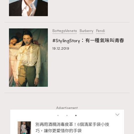
BottegaVeneta
Burberry
Fendi
#StylingStory：有一種氣味叫青春
19.12.2019
Advertisement
別再用酒精消毒皮革！6個清潔手袋小技
人生如
巧，讓你更愛惜你的手袋
達人壽 