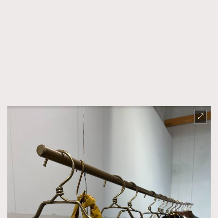
AFrenchMind
DressLikeAParisienne
EmpowerF
FashionWeek
FigaroAesthetic