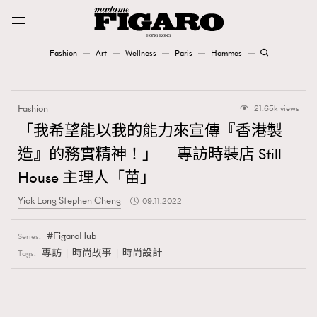
Fashion
Art
Wellness
Paris
Hommes
Fashion
Fashion
21.65k views
Art
「我希望能以我的能力來宣傳『香港製
造』的務實精神！」｜ 專訪時裝店 Still
Wellness
House 主理人「苗」
Karena Lam is On Our Cover
Yick Long Stephen Cheng
09.11.2022
Paris
FigaroHub
Series:
專訪
時尚故事
時尚設計
Tags:
Hommes