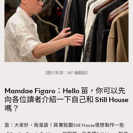
時裝心理學
2
當巨蟹座遇上處女座 Tyson Yoshi x 林家謙
煲劇日常
334
玩物壯志
1
（圖片來源：MF 編輯部）
本人已詳閱並同意遵守本文列明條款及細則。 請瀏覽
(
nmg.com.hk/privacy
) 閱讀本公司的私隱政策聲明。
Mamdae Figaro：Hello 苗，你可以先
本人願意接收新傳媒集團的最新消息及其他宣傳資訊，本人同意
向各位讀者介紹一下自己和 Still House
新傳媒集團使用本人的個人資料於任何推廣用途。
嗎？
苗：大家好，我是苗！其實我跟Still House很想製作一些