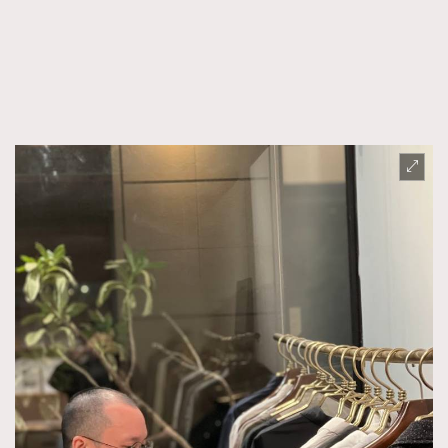
FigaroTalk
48
FigaroWatch
83
Grooming&Fitness
38
HommesFashion
2
HommeStyle
132
NoBagNoLife
349
People
53
#FigaroIssue 專訪陳漢娜Hanna與Takuro｜模特
TheFrenchWay
145
情侶談愛情
VAxChowSangSang
4
WatchesWonder&Beyond
21
WatchesWonder&Beyond
1
向ChanelN°5致敬
1
大時代小事情
42
時尚熱話
537
時尚配飾
297