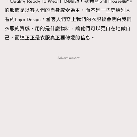
「Quality Ready To Wear」的服飾，我希望Still House製作
About us
Collaboration Opportunity
Disclaimer
Privacy
的服飾是以客人們的自身感受為主，而不是一些穿給別人
New Media Group
|
Madame Figaro editions:
France
|
Greece
看的Logo Design。當客人們穿上我們的衣服後會明白我們
|
Japan
|
Portugal
|
Spain
衣服的質感、用的是什麼物料，讓他們可以更自在地做自
己，而這正正是衣服真正要傳遞的信息。
Advertisement