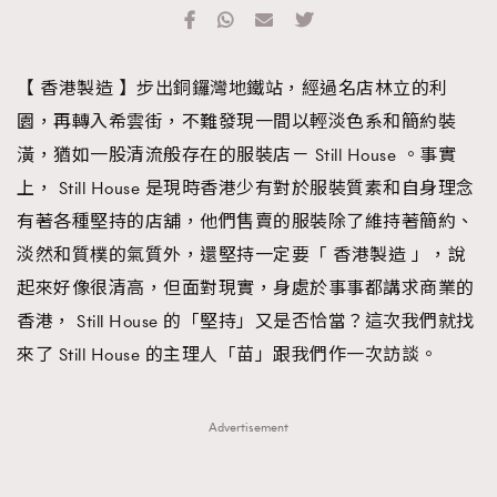
TRENDING
#FigaroExhibition 群星力撐MF X Leung Mo《See
AFrenchMind
3
【 香港製造 】步出銅鑼灣地鐵站，經過名店林立的利
You In My Dream》展覽
DressLikeAParisienne
1
園，再轉入希雲街，不難發現一間以輕淡色系和簡約裝
EmpowerF
103
潢，猶如一股清流般存在的服裝店－ Still House 。事實
FashionWeek
191
上， Still House 是現時香港少有對於服裝質素和自身理念
FigaroAesthetic
308
有著各種堅持的店舖，他們售賣的服裝除了維持著簡約、
FigaroAstrology
416
淡然和質樸的氣質外，還堅持一定要「 香港製造 」，說
FigaroBeauty
424
起來好像很清高，但面對現實，身處於事事都講求商業的
FigaroBeautyRitual
7
香港， Still House 的「堅持」又是否恰當？這次我們就找
FigaroCeleb
547
來了 Still House 的主理人「苗」跟我們作一次訪談。
#FigaroExhibition Wyman 揭曉 Figaro Exhibition
FigaroCinéma
281
第二站！
FigaroDigitalCover
17
Advertisement
FigaroExhibition
12
FigaroExpert
1