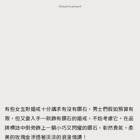
Advertisement
有些女生對婚戒十分講求有沒有鑽石，男士們假如預算有
限，但又要入手一款飾有鑽石的婚戒，不妨考慮它。在品
牌標誌中側旁飾上一顆小巧又閃耀的鑽石，彰然貴氣。柔
美的玫瑰金滲透著淡淡的浪漫情調！