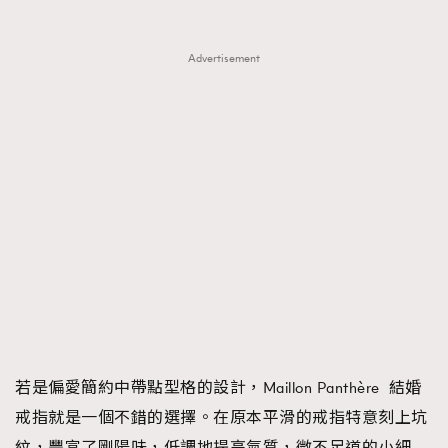
Advertisement
若是偏愛簡約中帶點型格的設計，Maillon Panthère 結婚
戒指就是一個不錯的選擇。在原本平滑的戒指特意刻上坑
TRENDING
紋，豐富了剛陽味，低調地提高氣質，微不足道的小細