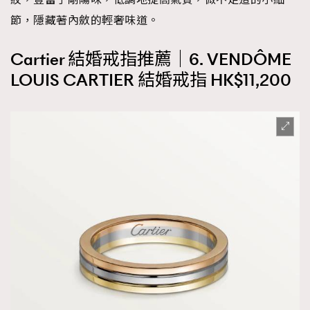
節，隱藏著內斂的輕奢味道。
AFrenchMind
DressLikeAParisienne
EmpowerF
FashionWeek
FigaroAesthetic
Cartier 結婚戒指推薦｜6. VENDÔME
LOUIS CARTIER 結婚戒指 HK$11,200