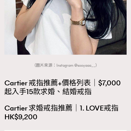
時裝心理學
2
當巨蟹座遇上處女座 Tyson Yoshi x 林家謙
煲劇日常
334
玩物壯志
1
（圖片來源：Instagram @sooyaaa__）
本人已詳閱並同意遵守本文列明條款及細則。 請瀏覽
Cartier 戒指推薦+價格列表｜$7,000
(
nmg.com.hk/privacy
) 閱讀本公司的私隱政策聲明。
起入手15款求婚、結婚戒指
本人願意接收新傳媒集團的最新消息及其他宣傳資訊，本人同意
新傳媒集團使用本人的個人資料於任何推廣用途。
Cartier 求婚戒指推薦｜1. LOVE戒指
HK$9,200