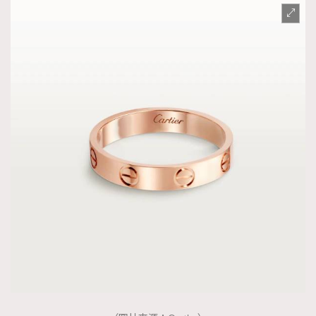
About us
Collaboration Opportunity
Disclaimer
Privacy
New Media Group
|
Madame Figaro editions:
France
|
Greece
|
Japan
|
Portugal
|
Spain