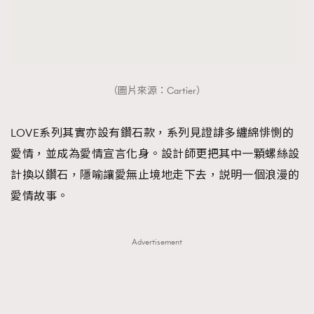
（圖片來源：Cartier）
LOVE系列其實亦設有鑽石款，系列見證誹多纏綿悱惻的
愛情，並成為愛情宣言化身。設計師更把其中一顆螺絲設
計換以鑽石，隱喻讓愛無止境地走下去，説明一個浪漫的
愛情故事。
Advertisement