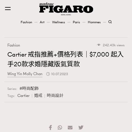
Fashion
Art
Wellness
Paris
Hommes
Fashion
Fashion
242.43k views
Art
Cartier 戒指推薦+價格列表｜$7,000 起入
手20款求婚隱藏版氣質款
Wellness
Wing Yin Molly Chan
10.07.2023
Karena Lam is On Our Cover
時尚配飾
Series:
Paris
Cartier
婚戒
時尚設計
Tags:
Hommes