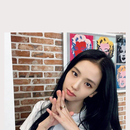
FigaroTalk
48
FigaroWatch
83
Grooming&Fitness
38
HommesFashion
2
HommeStyle
132
NoBagNoLife
349
People
53
#FigaroIssue 專訪陳漢娜Hanna與Takuro｜模特
TheFrenchWay
145
情侶談愛情
VAxChowSangSang
4
WatchesWonder&Beyond
21
WatchesWonder&Beyond
1
向ChanelN°5致敬
1
大時代小事情
42
時尚熱話
537
時尚配飾
297