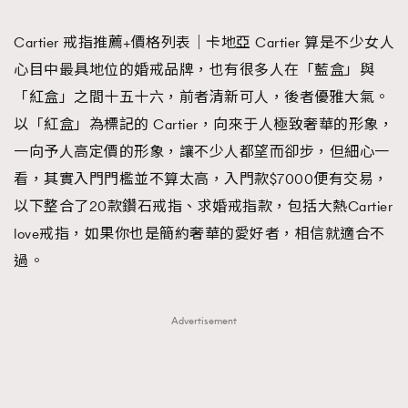
TRENDING
Cartier 戒指推薦+價格列表｜卡地亞 Cartier 算是不少女人
#FigaroExhibition 群星力撐MF X Leung Mo《See
AFrenchMind
3
心目中最具地位的婚戒品牌，也有很多人在「藍盒」與
You In My Dream》展覽
DressLikeAParisienne
1
「紅盒」之間十五十六，前者清新可人，後者優雅大氣。
EmpowerF
103
以「紅盒」為標記的 Cartier，向來于人極致奢華的形象，
FashionWeek
191
一向予人高定價的形象，讓不少人都望而卻步，但細心一
FigaroAesthetic
308
看，其實入門門檻並不算太高，入門款$7000便有交易，
FigaroAstrology
416
以下整合了20款鑽石戒指、求婚戒指款，包括大熱Cartier
FigaroBeauty
424
love戒指，如果你也是簡約奢華的愛好者，相信就適合不
FigaroBeautyRitual
7
過。
FigaroCeleb
547
#FigaroExhibition Wyman 揭曉 Figaro Exhibition
FigaroCinéma
281
Advertisement
第二站！
FigaroDigitalCover
17
FigaroExhibition
12
FigaroExpert
1