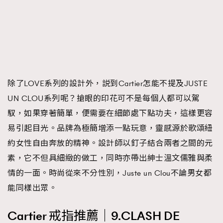
除了LOVE系列的設計外，説到Cartier怎能不提及JUSTE
UN CLOU系列呢？搶眼的印花可不是每個人都可以駕
馭，如果穿著簡單，便需要在細節處下點功夫，這樣更容
易引起目光。品牌為極簡增添一點玩意，靈感源於歌頌紐
約女性自由奔放的精神。設計師以釘子結合兩者之間的元
素，它不但具細緻的做工，同時亦帶出紳士溫文儒雅與柔
情的一面。時尚從來不分性別，Juste un Clou不論男女都
能同樣出眾。
Cartier 戒指推薦｜9.CLASH DE