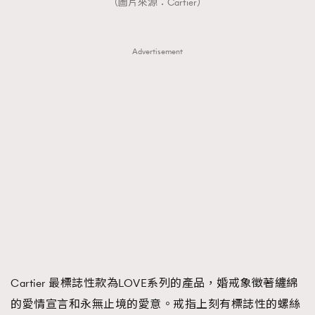
（圖片來源：Cartier）
Advertisement
Cartier 最標誌性款為LOVE系列的產品，婚戒象徵著纏綿
的愛情宣言和永無止境的愛意。戒指上刻有標誌性的螺絲