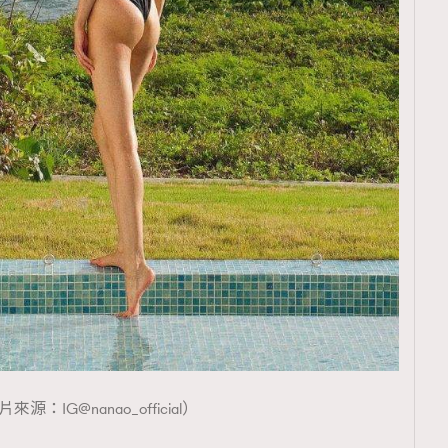
來源：IG@nanao_official）