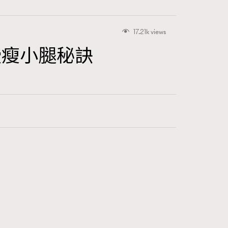
17.21k views
授瘦小腿秘訣
415
FigaroAstrology
424
FigaroBeauty
7
FigaroBeautyRitual
547
FigaroCeleb
281
FigaroCinéma
17