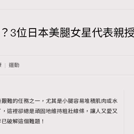
？3位日本美腿女星代表親
TRENDING
3
AFrenchMind
康
運動
1
DressLikeAParisienne
103
EmpowerF
191
最艱難的任務之一，尤其是小腿容易堆積肌肉或水
FashionWeek
了，這裡卻總是頑固地維持粗壯線條，讓人又愛又
308
FigaroAesthetic
早已破解這個難題！