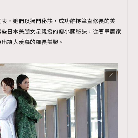
代表，她們以獨門秘訣，成功維持筆直修長的美
這些日本美腿女星親授的瘦小腿秘訣，從簡單居家
造出讓人羨慕的細長美腿。