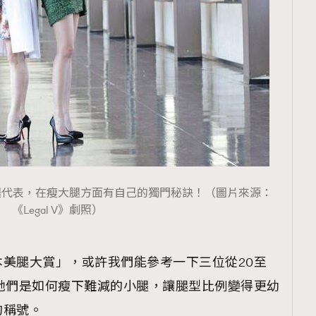
TRENDING
ressLikeAParisienne
Empower
FigaroAesthetic
腿代表，在瘦大腿方面有自己的獨門秘訣！（圖片來源：
《Legal V》劇照）
美腿大賞」，或許我們能參考一下三位從20至
她們是如何瘦下難減的小腿，讓腿型比例變得更幼
的稱號。