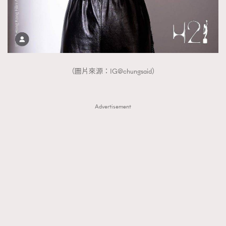
（圖片來源：IG@chungsaid）
Advertisement