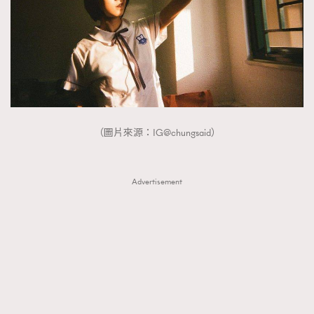
（圖片來源：IG@chungsaid）
Advertisement