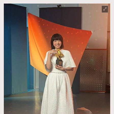
時裝心理學
2
當巨蟹座遇上處女座 Tyson Yoshi x 林家謙
煲劇日常
334
玩物壯志
1
本人已詳閱並同意遵守本文列明條款及細則。 請瀏覽
(
nmg.com.hk/privacy
) 閱讀本公司的私隱政策聲明。
本人願意接收新傳媒集團的最新消息及其他宣傳資訊，本人同意
新傳媒集團使用本人的個人資料於任何推廣用途。