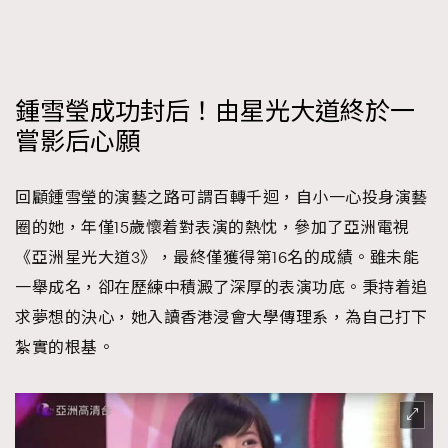
鍾雪瑩成功封后！由星光大道終於一
嘗影后心願
回顧鍾雪瑩的演藝之路可謂百轉千迴，自小一心投身演藝
圈的她，年僅15歲懷着對表演的熱忱，參加了亞洲電視
《亞洲星光大道3》，最終僅獲得第16名的成績。雖未能
一舉成名，卻在歷練中積澱了深厚的表演功底。秉持着追
求夢想的決心，她入讀香港浸會大學傳理系，為自己打下
紮實的根基。