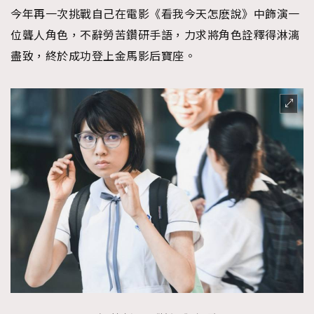
今年再一次挑戰自己在電影《看我今天怎麽說》中飾演一
位聾人角色，不辭勞苦鑽研手語，力求將角色詮釋得淋漓
盡致，終於成功登上金馬影后寶座。