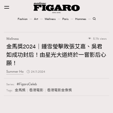
Fashion
Art
Wellness
Paris
Hommes
Fashion
Wellness
5.11k views
Art
金馬獎2024｜鍾雪瑩擊敗張艾嘉、吳君
如成功封后！由星光大道終於一嘗影后心
Wellness
願！
Karena Lam is On Our Cover
Summer Ha
24.11.2024
Paris
FigaroCeleb
Series:
金馬獎
香港電影
香港電影金像獎
Tags:
Hommes