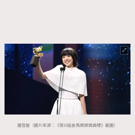
FigaroTalk
48
FigaroWatch
83
Grooming&Fitness
38
HommesFashion
2
HommeStyle
132
NoBagNoLife
349
People
53
#FigaroIssue 專訪陳漢娜Hanna與Takuro｜模特
TheFrenchWay
145
情侶談愛情
VAxChowSangSang
4
WatchesWonder&Beyond
21
WatchesWonder&Beyond
1
向ChanelN°5致敬
1
大時代小事情
42
時尚熱話
537
鍾雪瑩（圖片來源：《第61屆金馬獎頒獎典禮》截圖）
時尚配飾
297