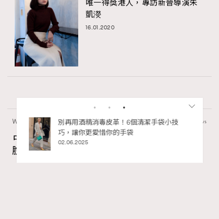
唯一得獎港人，專訪新晉導演朱
凱濙
16.01.2020
Wellness
50 views
私藏的顯
別再用酒精消毒皮革！6個清潔手袋小技
巧，讓你更愛惜你的手袋
占星巫利專欄：「凱龍星在金牛座逆行」擺
02.06.2025
脫內在匱乏感、看見存在本身的價值
Madame Figaro HK
9 hours ago
FigaroAstrology
Series:
占星
星座
星相命理
Tags:
RECOMMENDED