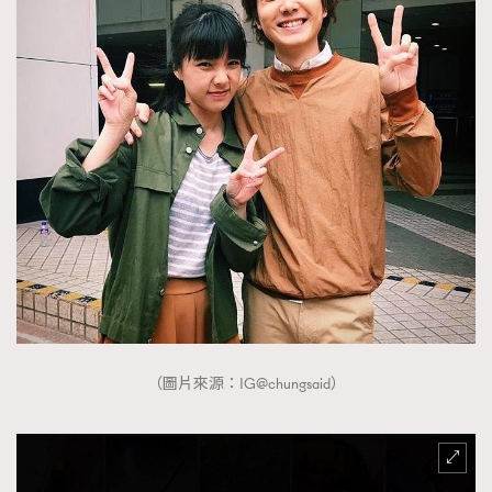
TRENDING
AFrenchMind
DressLikeAParisienne
EmpowerF
FashionWeek
FigaroAesthetic
（圖片來源：IG@chungsaid）