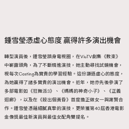
鍾雪瑩憑虛心態度 贏得許多演出機會
轉型演員後，鍾雪瑩躋身電視圈，在ViuTV劇集《教束》
中嶄露頭角，為了不斷精進演技，她主動尋找試鏡機會，
視每次Casting為寶貴的學習經驗。這份謙遜虛心的態度，
為她贏得了諸多寶貴的演出機會。近年，她亦先後參演了
多部電影如《狂舞派3》、《媽媽的神奇小子》、《正義
迴廊》，以及在《殺出個黃昏》首度擔正做女一與謝賢合
作。鍾雪瑩憑藉細膩真摯的演技，更榮獲第40屆香港電影
金像獎最佳新演員與最佳女配角雙提名。