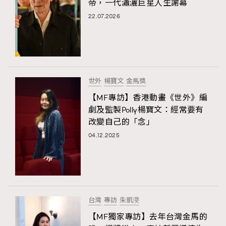
帝，一代瀟灑巨星人生謝幕
22.07.2026
世外
楊寶文
金馬獎
【MF專訪】香港動畫《世外》編
劇及監製Polly楊寶文：經常要有
改變自己的「念」
04.12.2025
台灣
專訪
朱凱濙
【MF獨家專訪】去年台灣金馬的