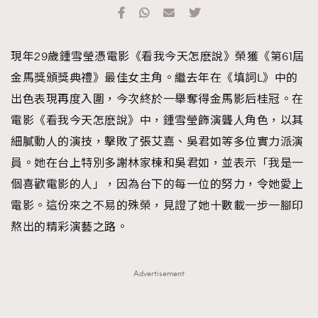
TRENDING
#FigaroExhibition 群星力撐MF X Leung Mo《See
AFrenchMind
3
現年29歲鍾雪瑩憑電影《看我今天怎麽說》榮獲《第61屆
You In My Dream》展覽
DressLikeAParisienne
1
金馬獎頒獎典禮》最佳女主角。繼去年在《填詞L》中的
EmpowerF
103
出色表現再度入圍，今次終於一舉奪得金馬影后桂冠。在
FashionWeek
191
電影《看我今天怎麽說》中，鍾雪瑩飾演聾人角色，以其
FigaroAesthetic
308
細膩動人的演技，擊敗了張艾嘉、吳君如等多位實力派演
FigaroAstrology
417
員。她在台上特別多謝林家棟和吳君如，並表示「我是一
FigaroBeauty
424
個喜歡電影的人」，因為台下的每一位的努力，令她愛上
FigaroBeautyRitual
7
電影。這份來之不易的殊榮，見證了她十數載一步一腳印
FigaroCeleb
547
熬出的精彩演藝之路。
#FigaroExhibition Wyman 揭曉 Figaro Exhibition
FigaroCinéma
281
第二站！
FigaroDigitalCover
17
Advertisement
FigaroExhibition
12
FigaroExpert
1