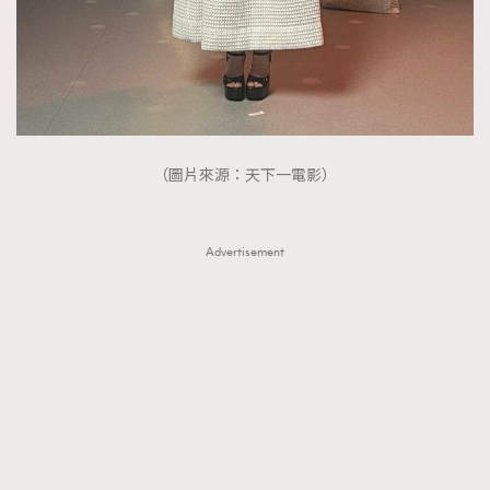
About us
Collaboration Opportunity
Disclaimer
Privacy
New Media Group
|
Madame Figaro editions:
France
|
Greece
|
Japan
|
Portugal
|
Spain
（圖片來源：天下一電影）
Advertisement