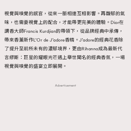
TRENDING
視覺與嗅覺的感官，從來一脈相連互相影響。再馥郁的氣
#FigaroExhibition 群星力撐MF X Leung Mo《See
AFrenchMind
3
味，也需要視覺上的配合，才能帶更完美的體驗。Dior在
You In My Dream》展覽
DressLikeAParisienne
1
調香大師Francis Kurdjian的帶領下，從品牌經典中承傳，
EmpowerF
103
帶來香薰新作L’Or de J’adore香精。J’adore的經典花香除
FashionWeek
191
了提升至前所未有的濃郁境界，更由Rihanna成為最新代
FigaroAesthetic
308
言繆斯：巨星的耀眼光芒遇上舉世聞名的經典香氛，一場
FigaroAstrology
416
視覺與嗅覺的盛宴立即展開。
FigaroBeauty
424
FigaroBeautyRitual
7
Advertisement
FigaroCeleb
547
#FigaroExhibition Wyman 揭曉 Figaro Exhibition
FigaroCinéma
281
第二站！
FigaroDigitalCover
17
FigaroExhibition
12
FigaroExpert
1