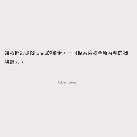
FigaroFrancais
41
FigaroGadget
1
FigaroHealth
647
FigaroHub
128
FigaroIcon
68
法國五月French May專訪四位香港文藝代表
讓我們跟隨Rihanna的腳步，一同探索這款全新香精的獨
FigaroInsight
156
特魅力。
FigaroIssue
271
FigaroJewellery
87
FigaroLifestyle
230
Advertisement
FigaroLove
89
FigaroMasterclass
20
FigaroMusic
90
FigaroStyle
89
#FigaroIssue 容祖兒封面專訪｜追逐歌手夢
FigaroSubculture
14