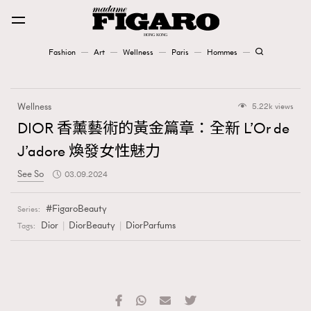
Fashion
Art
Wellness
Paris
Hommes
Fashion
Wellness
5.22k views
Art
DIOR 香薰藝術的黃金篇章：全新 L’Or de
J’adore 煥發女性魅力
Wellness
See So
03.09.2024
Karena Lam is On Our Cover
FigaroBeauty
Series:
Paris
Dior
DiorBeauty
DiorParfums
Tags:
Hommes