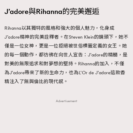
時裝心理學
2
J’adore與Rihanna的完美邂逅
當巨蟹座遇上處女座 Tyson Yoshi x 林家謙
煲劇日常
334
玩物壯志
1
Rihanna以其獨特的風格和強大的個人魅力，化身成
J’adore精神的完美詮釋者。在Steven Klein的鏡頭下，她不
僅是一位女神，更是一位拒絕被世俗標籤定義的女王。她
的每一個動作，都彷彿在向世人宣告：J’adore的精髓，是
對美的無限追求和對夢想的堅持。Rihanna的加入，不僅
為J’adore帶來了新的生命力，也為L’Or de J’adore這款香
精注入了無與倫比的現代感。
本人已詳閱並同意遵守本文列明條款及細則。 請瀏覽
(
nmg.com.hk/privacy
) 閱讀本公司的私隱政策聲明。
本人願意接收新傳媒集團的最新消息及其他宣傳資訊，本人同意
新傳媒集團使用本人的個人資料於任何推廣用途。
Advertisement