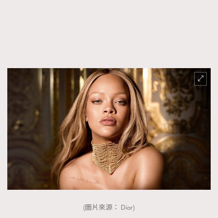
FigaroTalk
48
FigaroWatch
83
Grooming&Fitness
38
HommesFashion
2
HommeStyle
132
NoBagNoLife
349
People
53
#FigaroIssue 專訪陳漢娜Hanna與Takuro｜模特
TheFrenchWay
145
情侶談愛情
VAxChowSangSang
4
WatchesWonder&Beyond
21
WatchesWonder&Beyond
1
向ChanelN°5致敬
1
大時代小事情
42
時尚熱話
537
(圖片來源： Dior)
時尚配飾
297