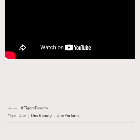
AFrenchMind
DressLikeAParisienne
EmpowerF
FashionWeek
FigaroAesthetic
FigaroBeauty
Series:
Dior
DiorBeauty
DiorParfums
Tags: