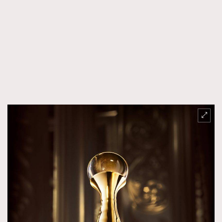
About us
Collaboration Opportunity
Disclaimer
Privacy
New Media Group
|
Madame Figaro editions:
France
|
Greece
|
Japan
|
Portugal
|
Spain