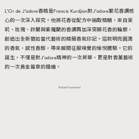
L’Or de J’adore香精是Francis Kurdjian對J’adore繁花香調核
心的一次深入探究。他將花香從配方中抽取精髓，來自茉
莉、玫瑰、鈴蘭與紫羅蘭的香調再加深突顯花香的輪廓，
創造出全新猶如當代藝術的精簡香氣印記。這款明亮圓潤
的香氣，感性香醇，帶來瞬間征服嗅覺的愉悅體驗。它的
誕生，不僅是對J’adore精神的一次昇華，更是對香薰藝術
的一次黃金篇章的描繪。
Advertisement