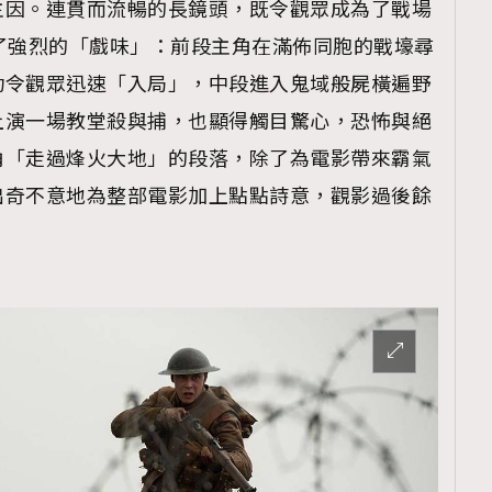
主因。連貫而流暢的長鏡頭，既令觀眾成為了戰場
”，更凝聚了強烈的「戲味」：前段主角在滿佈同胞的戰壕尋
功令觀眾迅速「入局」，中段進入鬼域般屍橫遍野
上演一場教堂殺與捕，也顯得觸目驚心，恐怖與絕
角「走過烽火大地」的段落，除了為電影帶來霸氣
出奇不意地為整部電影加上點點詩意，觀影過後餘