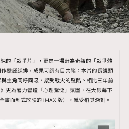
是單純的「戰爭片」，更是一場蔚為奇觀的「戰爭體
間作嚴謹綵排，成果可謂有目共睹：本片的長鏡頭
眾與主角同呼同吸，感受戰火的殘酷。相比三年前
17》更為著力營造「心理驚慄」氛圍，在大銀幕下
te 全畫面制式放映的 IMAX 版），感受猶其深刻。