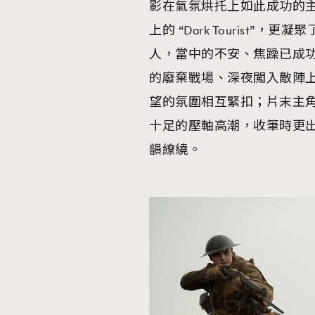
影在氣氛烘托上如此成功的
上的 “Dark Tourist
人，當中的不安、焦躁已成
的廢棄戰場、深夜闖入敵陣
望的氛圍相互緊扣；片末主
十足的壓軸高潮，收筆時更
韻繚繞。