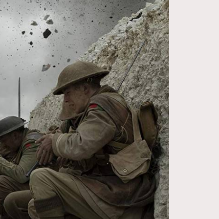
FigaroDigitalCover
12
FigaroExhibition
1
FigaroExpert
41
FigaroFrancais
1
FigaroGadget
647
FigaroHealth
128
FigaroHub
68
FigaroIcon
156
FigaroInsight