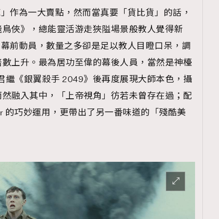
TRENDING
到底」作為一大賣點，然而當真要「貨比貨」的話，
ressLikeAParisienne
Empower
飛鳥俠》，總能靈活游走狹隘場景般教人覺得新
7》的幕前動員，數量之多卻是足以教人目瞪口呆，調
FigaroAesthetic
倍數上升。最為居功至偉的幕後人員，當然是神檯
s – 此君繼《銀翼殺手 2049》後再度展現大師本色，攝
而然融入其中，「上帝視角」彷若未曾存在過；配
c Hour 的巧妙運用，更帶出了另一番味道的「殘酷美