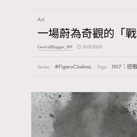
Art
一場蔚為奇觀的「戰
Fashion
CentralBlogger_MF
13.01.2020
Art
FigaroCinéma
1917：逆
Series:
Tags:
Wellness
Paris