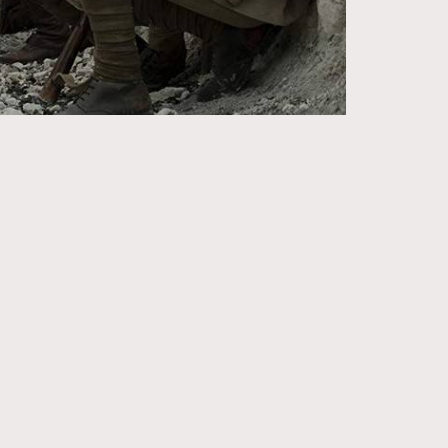
270
FigaroIssue
86
FigaroJewellery
230
FigaroLifestyle
89
FigaroLove
20
FigaroMasterclass
90
FigaroMusic
89
FigaroStyle
14
FigaroSubculture
48
FigaroTalk