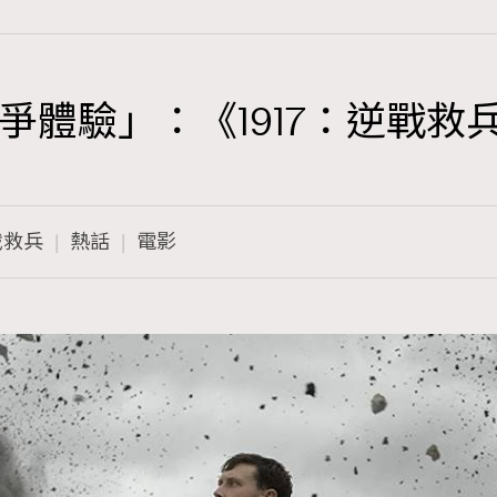
爭體驗」：《1917：逆戰救
TRENDING
3
AFrenchMind
戰救兵
熱話
電影
1
DressLikeAParisienne
103
EmpowerF
191
FashionWeek
308
FigaroAesthetic