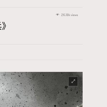
26.18k views
兵》
415
FigaroAstrology
424
FigaroBeauty
7
FigaroBeautyRitual
547
FigaroCeleb
281
FigaroCinéma
17