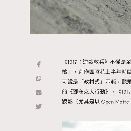
《1917：逆戰救兵》不僅
驗」，創作團隊花上半年時
可說是「教材式」示範，觀
的《鄧寇克大行動》，《19
觀影（尤其是以 Open Mat