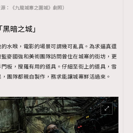
TRENDING
來源：《九龍城寨之圍城》劇照）
ressLikeAParisienne
Empower
「黑暗之城」
FigaroAesthetic
地的水喉，電影的場景可謂幾可亂真。為求逼真還
總監麥國強和美術團隊訪問曾住在城寨的街坊，更
拆門板，搜羅有用的道具。仔細至街上的道具，雪
果，團隊都親自製作，務求能讓城寨鮮活過來。