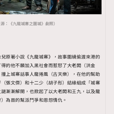
來源：《九龍城寨之圍城》劇照）
余兒原著小說《九龍城寨》，故事圍繞偷渡來港的
了得的他不願加入黑社會而惹怒了大老闆（洪金
，撞上城寨話事人龍捲風（古天樂），在他的幫助
仔（張文傑）和十二少（胡子彤）結緣組成「城寨
之謎漸漸解開，也掀起了以大老闆和王九，以及龍
齊）為首的幫派鬥爭和恩怨情仇。