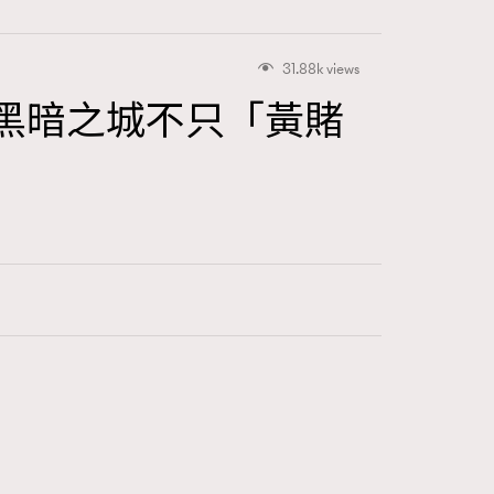
31.88k views
黑暗之城不只「黃賭
415
FigaroAstrology
424
FigaroBeauty
7
FigaroBeautyRitual
547
FigaroCeleb
281
FigaroCinéma
17