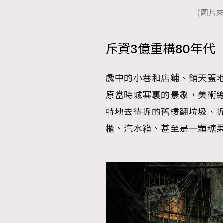
（圖片
AFrenchMind
D
斥資3億重構80年代
戲中的小巷和店鋪、鋪天蓋
原當時城寨裏的景象，美術
特地去待拆的舊樓翻垃圾、
櫃、汽水箱、甚至是一顆糖