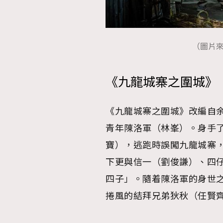
（圖片
《九龍城寨之圍城》
《九龍城寨之圍城》改編自
青年陳洛軍（林峯）。身手
寶），逃跑時誤闖九龍城寨
下更與信一（劉俊謙）、四
四子」。隨着陳洛軍的身世
捲風的結拜兄弟狄秋（任賢