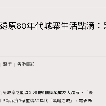
還原80年代城寨生活點滴：
TRENDING
3
AFrenchMind
1
DressLikeAParisienne
藝術
香港電影
103
EmpowerF
191
FashionWeek
308
FigaroAesthetic
九龍城寨之圍城》橫掃9個獎項成為大贏家。「最
世鴻斥資3億重構80年代「黑暗之城」，電影場