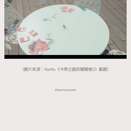
AFrenchMind
DressLikeAParisienne
EmpowerF
FashionWeek
FigaroAesthetic
（圖片來源：Netflix《今際之國的闖關者2》截圖）
Advertisement