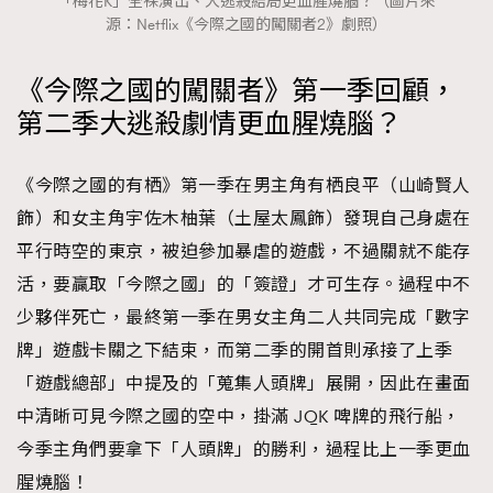
「梅花K」全裸演出、大逃殺結局更血腥燒腦？（圖片來
時裝心理學
2
源：Netflix《今際之國的闖關者2》劇照）
當巨蟹座遇上處女座 Tyson Yoshi x 林家謙
煲劇日常
334
《今際之國的闖關者》第一季回顧，
玩物壯志
1
第二季大逃殺劇情更血腥燒腦？
《今際之國的有栖》第一季在男主角有栖良平（山崎賢人
飾）和女主角宇佐木柚葉（土屋太鳳飾）發現自己身處在
平行時空的東京，被迫參加暴虐的遊戲，不過關就不能存
活，要贏取「今際之國」的「簽證」才可生存。過程中不
本人已詳閱並同意遵守本文列明條款及細則。 請瀏覽
少夥伴死亡，最終第一季在男女主角二人共同完成「數字
(
nmg.com.hk/privacy
) 閱讀本公司的私隱政策聲明。
牌」遊戲卡關之下結束，而第二季的開首則承接了上季
本人願意接收新傳媒集團的最新消息及其他宣傳資訊，本人同意
新傳媒集團使用本人的個人資料於任何推廣用途。
「遊戲總部」中提及的「蒐集人頭牌」展開，因此在畫面
中清晰可見今際之國的空中，掛滿 JQK 啤牌的飛行船，
今季主角們要拿下「人頭牌」的勝利，過程比上一季更血
腥燒腦！