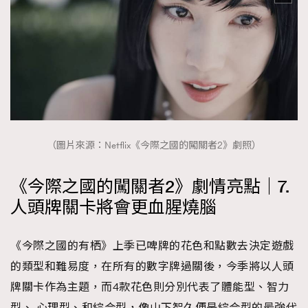
（圖片來源：Netflix《今際之國的闖關者2》劇照）
《今際之國的闖關者2》劇情亮點｜7.
人頭牌關卡將會更血腥燒腦
《今際之國的有栖》上季已啤牌的花色和點數去決定遊戲
的類型和難易度，在所有的數字牌過關後，今季將以人頭
牌關卡作為主題，而4款花色則分別代表了體能型、智力
型、 心理型、和綜合型，像山下智久便是綜合型的最強代