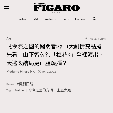
Fashion
Art
Wellness
Paris
Hommes
Fashion
Art
43.27k views
Art
《今際之國的闖關者2》11大劇情亮點搶
先看｜山下智久飾「梅花K」全裸演出、
Wellness
大逃殺結局更血腥燒腦？
Karena Lam is On Our Cover
Madame Figaro HK
19.12.2022
Paris
煲劇日常
Series:
Netflix
今際之國的有栖
土屋太鳳
Tags:
Hommes