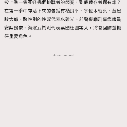
按上季一集死好幾個挑戰者的節奏，到底倖存者還有誰？
在第一季中存活下來的包括有栖良平、宇佐木柚葉、苣屋
駿太郎、跨性別的性感代表水雞光、前警察廳刑事鑑識員
安梨鶴奈、海濱武鬥派代表粟國杜園等人，將會回歸並擔
任重要角色。
Advertisement