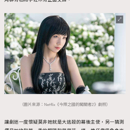
（圖片來源：Netflix《今際之國的闖關者2》劇照）
讓劇迷一度懷疑莫非她就是大逃殺的幕後主使，另一猜測