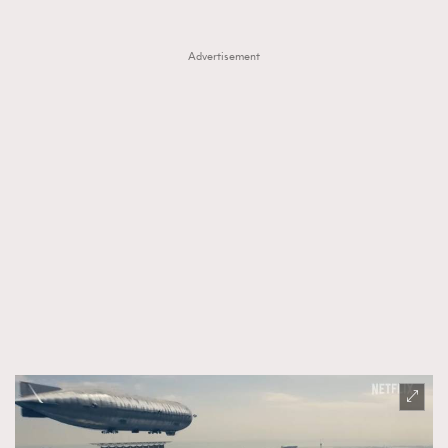
About us
Collaboration Opportunity
Disclaimer
Privacy
Advertisement
New Media Group
|
Madame Figaro editions:
France
|
Greece
|
Japan
|
Portugal
|
Spain