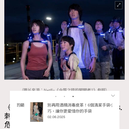
（圖片來源：Netflix《今際之國的闖關者2》劇照）
私藏的顯
別再用酒精消毒皮革！6個清潔手袋小技
《今際之國的闖關者2》劇情亮點｜8.
巧，讓你更愛惜你的手袋
刺激程度升級，土屋太鳳親自上陣拍
02.06.2025
危險動作戲