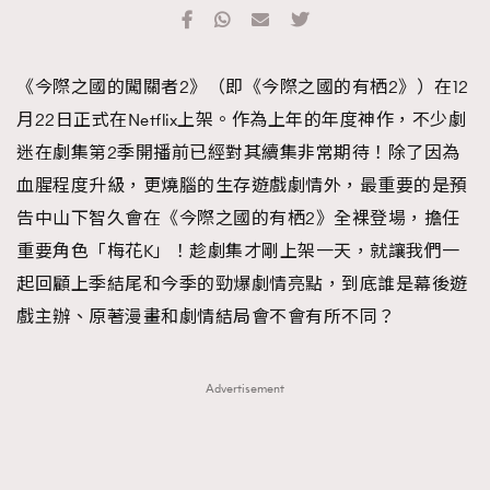
TRENDING
#FigaroExhibition 群星力撐MF X Leung Mo《See
AFrenchMind
3
《今際之國的闖關者2》（即《今際之國的有栖2》）在12
You In My Dream》展覽
DressLikeAParisienne
1
月22日正式在Netflix上架。作為上年的年度神作，不少劇
EmpowerF
103
迷在劇集第2季開播前已經對其續集非常期待！除了因為
FashionWeek
191
血腥程度升級，更燒腦的生存遊戲劇情外，最重要的是預
FigaroAesthetic
308
告中山下智久會在《今際之國的有栖2》全裸登場，擔任
FigaroAstrology
417
重要角色「梅花K」！趁劇集才剛上架一天，就讓我們一
FigaroBeauty
424
起回顧上季結尾和今季的勁爆劇情亮點，到底誰是幕後遊
FigaroBeautyRitual
7
戲主辦、原著漫畫和劇情結局會不會有所不同？
FigaroCeleb
547
#FigaroExhibition Wyman 揭曉 Figaro Exhibition
FigaroCinéma
281
Advertisement
第二站！
FigaroDigitalCover
17
FigaroExhibition
12
FigaroExpert
1