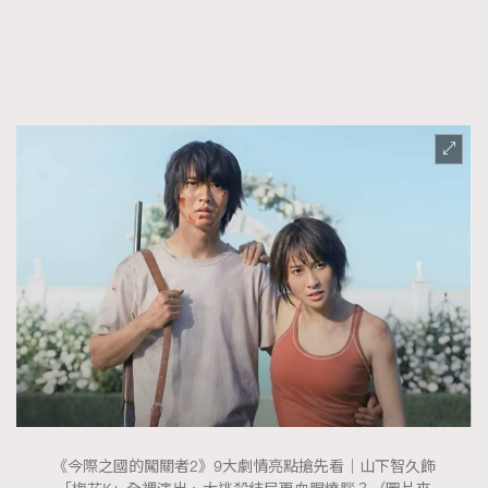
FigaroTalk
48
FigaroWatch
83
Grooming&Fitness
38
HommesFashion
2
HommeStyle
132
NoBagNoLife
349
People
53
#FigaroIssue 專訪陳漢娜Hanna與Takuro｜模特
TheFrenchWay
145
情侶談愛情
VAxChowSangSang
4
WatchesWonder&Beyond
21
WatchesWonder&Beyond
1
向ChanelN°5致敬
1
大時代小事情
42
時尚熱話
537
《今際之國的闖關者2》9大劇情亮點搶先看｜山下智久飾
時尚配飾
297