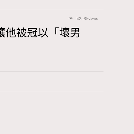
142.16k views
讓他被冠以「壞男
416
FigaroAstrology
424
FigaroBeauty
7
FigaroBeautyRitual
547
FigaroCeleb
281
FigaroCinéma
17