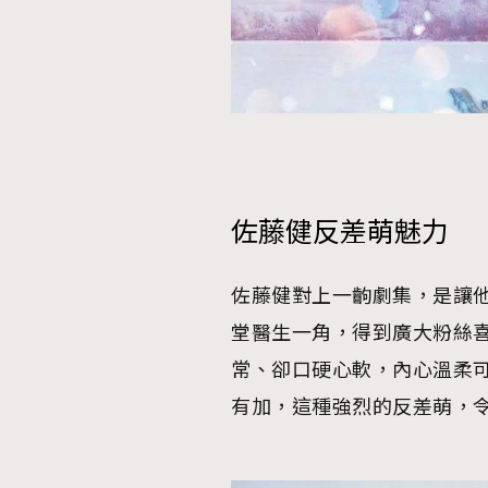
AFrenchMind
D
佐藤健反差萌魅力
佐藤健對上一齣劇集，是讓
堂醫生一角，得到廣大粉絲
常、卻口硬心軟，內心溫柔
有加，這種強烈的反差萌，