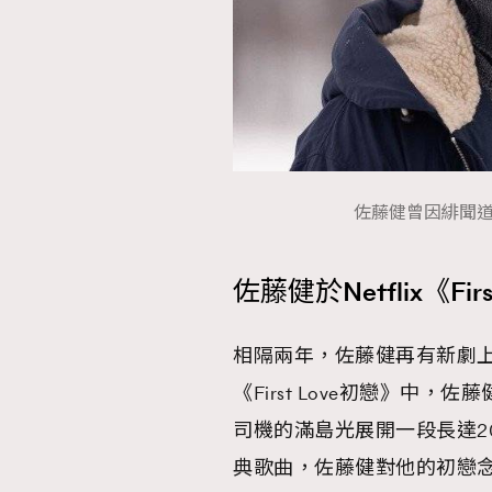
佐藤健曾因緋聞道歉
佐藤健於Netflix《Fi
相隔兩年，佐藤健再有新劇上映
《First Love初戀》
司機的滿島光展開一段長達2
典歌曲，佐藤健對他的初戀