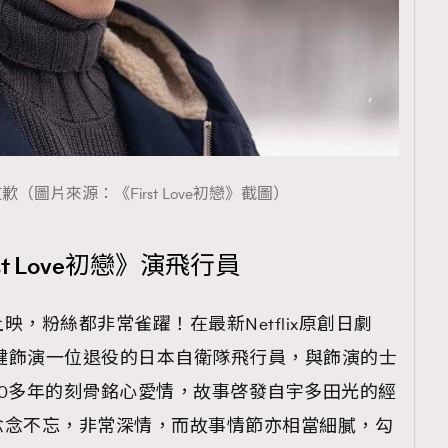
（圖片來源：《First Love初戀》截圖）
rst Love初戀》演飛行員
，粉絲都非常雀躍！在最新Netflix原創日劇
中，佐藤健飾演一位退役的日本自衛隊飛行員，與飾演的士
0多年的刻骨銘心愛情，故事啓發自宇多田光的經
念念不忘，非常深情，而故事情節亦相當細膩，勾