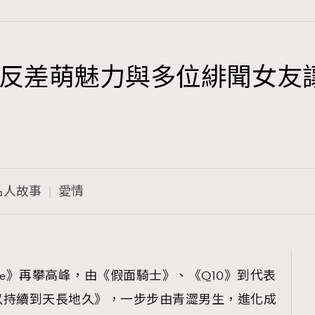
反差萌魅力與多位緋聞女友
TRENDING
3
AFrenchMind
1
DressLikeAParisienne
名人故事
愛情
103
EmpowerF
191
FashionWeek
308
FigaroAesthetic
Love》再攀高峰，由《假面騎士》、《Q10》到代表
以持續到天長地久》，一步步由青澀男生，進化成