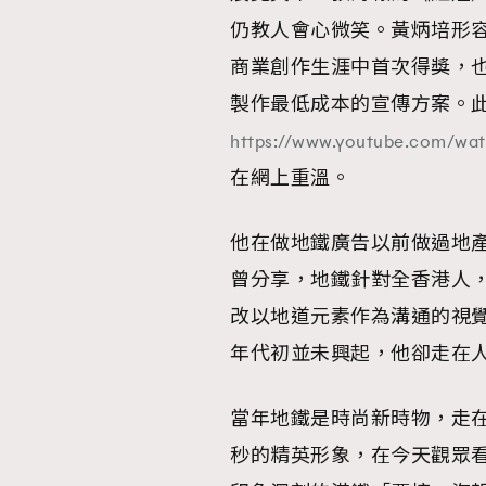
仍教人會心微笑。黃炳培形
AFrenchMind
D
商業創作生涯中首次得獎，
製作最低成本的宣傳方案。
https://www.youtube.com/
在網上重溫。
他在做地鐵廣告以前做過地
曾分享，地鐵針對全香港人
改以地道元素作為溝通的視覺
年代初並未興起，他卻走在
當年地鐵是時尚新時物，走
秒的精英形象，在今天觀眾