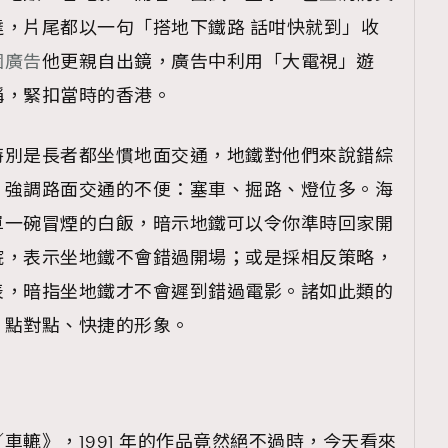
，片尾都以一句「搭地下鐵路 話咁快就到」收
個廣告
他更親自出鏡，廣告中利用「大電視」遊
稱，緊扣當時的香港。
特別是長者都坐慣地面交通，地鐵對他們來說錯綜
，強調路面交通的不便：塞車、掘路、燈位多。海
單一碗冒煙的白飯，暗示地鐵可以令你準時回家開
院，表示坐地鐵不會錯過開場；或是採相反策略，
表，暗指坐地鐵才不會遲到錯過電影。諸如此類的
、點對點、快捷的形象。
車轆》，1991 年的作品竟然絕不過時，今天看來