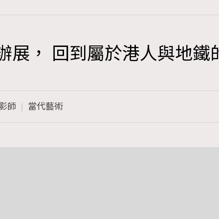
展， 回到屬於港人與地鐵的good
TRENDING
3
AFrenchMind
影師
當代藝術
1
DressLikeAParisienne
103
EmpowerF
191
FashionWeek
308
FigaroAesthetic