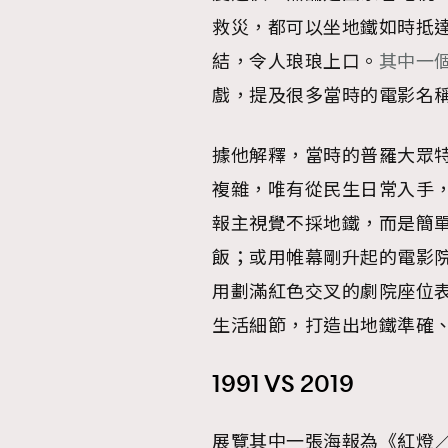
救災，都可以坐地鐵如時抵達
結，令人琅琅上口。
其中一
戲，提及很多當時的電影名
據他解釋，當時的普羅大眾
複雜，唯有從民生日常入手
報主視覺不採地鐵，而是簡
飯；或用帷幕剛升起的電影
用劃滿紅色交叉的劇院座位
生活細節，打造出地鐵準確
1991 VS 2019
展覽其中一張海報為《紅燈／