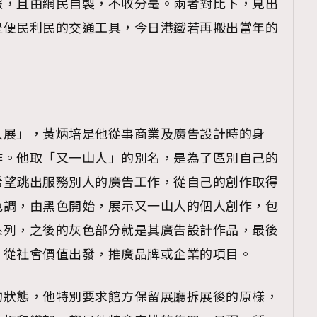
報，且由網民自製，不收分毫。兩者對比下，見出
是便民利民的交通工具，今日港鐵若再搬出當年的
覽(
nmg.com.hk/privacy
) 閱讀本
資訊，本人同意新傳媒集團使用
人展」，黃炳培是他從事商業及廣告設計時的身
作。他取「又一山人」的別名，是為了區別自己的
希望跳出服務別人的廣告工作，從自己的創作取得
色調，由黑色開始，展示又一山人的個人創作，包
系列，之後的灰色部分就是其廣告設計作品，最後
，從社會價值出發，推廣品牌或企業的項目。
的狀態，他特別要求館方保留展廳拆展後的原樣，