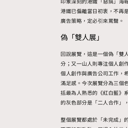
印象深刻的港鐵「惡搞」海
港鐵已偏離當日初衷，不再
廣告策略，定必引來罵聲。
本人已詳閱並同意遵守本文列明條款及細則。 請瀏
偽「雙人展」
公司的私隱政策聲明。
本人願意接收新傳媒集團的最新消息及其他宣傳
本人的個人資料於任何推廣用途。
回說展覽，這是一個偽「雙
分；又一山人則專注個人創
個人創作與廣告公司工作，
滿足感。今次展覽分為三個
括最為人熟悉的《紅白藍》
的灰色部分是「二人合作」
整個展覽都處於「未完成」