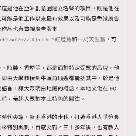
TRENDING
容這是他在亞洲創意圈建立名聲的項目，既是他在
ressLikeAParisienne
Empower
也可能是他工作以來最有效果以及可能是香港廣告
此作品也有電視廣告版本
FigaroAesthetic
watch?v=725Zz0QmiDc”>紅燈篇
和
一尺天涯篇
，可
產、時裝、香煙等，都是面對特定受眾的品牌，他
，即由大學教授到牛頭角順嫂都囊括其中，於是他
語言，讓大眾明白地鐵的概念。本地文化在 90
人前，帶起大眾對本土特色的關注。
在時代尖端，緊貼香港的步伐，打造香港人爭分奪
看來特別諷刺，百感交雜。三十多年後，也有教人