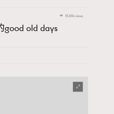
15.65k views
 old days
416
FigaroAstrology
424
FigaroBeauty
7
FigaroBeautyRitual
547
FigaroCeleb
281
FigaroCinéma
17