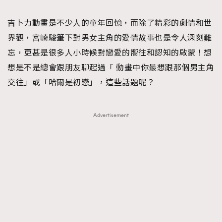
TRENDING
吉卜力動畫是不少人的童年回憶，而除了精彩的劇情和世
#FigaroExhibition 群星力撐MF X Leung Mo《See
AFrenchMind
3
界觀，宮崎駿筆下對男女主角的愛情故事也是令人深刻難
You In My Dream》展覽
DressLikeAParisienne
1
忘，更甚是很多人小時候對戀愛的嚮往和認知的啟蒙！想
EmpowerF
103
想是不是總會跟朋友聊起過「 動畫中你最想跟那個男主角
FashionWeek
191
交往」或「哈爾是初戀」，這些話題呢？
FigaroAesthetic
308
FigaroAstrology
416
Advertisement
FigaroBeauty
424
FigaroBeautyRitual
7
FigaroCeleb
547
#FigaroExhibition Wyman 揭曉 Figaro Exhibition
FigaroCinéma
281
第二站！
FigaroDigitalCover
17
FigaroExhibition
12
FigaroExpert
1