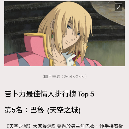
時裝心理學
2
當巨蟹座遇上處女座 Tyson Yoshi x 林家謙
煲劇日常
334
玩物壯志
1
（圖片來源：Studio Ghibli）
本人已詳閱並同意遵守本文列明條款及細則。 請瀏覽
(
nmg.com.hk/privacy
) 閱讀本公司的私隱政策聲明。
本人願意接收新傳媒集團的最新消息及其他宣傳資訊，本人同意
吉卜力最佳情人排行榜 Top 5
新傳媒集團使用本人的個人資料於任何推廣用途。
第5名：巴魯 (天空之城)
《天空之城》大家最深刻莫過於男主角巴魯，伸手接着從