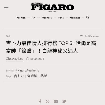
Fashion
Art
Wellness
Paris
Hommes
Fashion
Art
12.12k views
Art
吉卜力最佳情人排行榜 TOP 5 : 哈爾是高
富帥「筍盤」！白龍神秘又迷人
Wellness
Chesney Lau
13.02.2024
Karena Lam is On Our Cover
FigaroAesthetic
Series:
Paris
吉卜力
宮崎駿
熱話
Tags:
Hommes