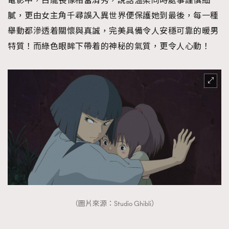
電影中，白龍長像相當清秀，說話溫柔同時處事謹慎細
膩，更由女主角千尋誤入異世界便保護她到最後，每一種
舉動都滲透着關懷與真誠，完美具備令人安穩可靠的暖男
特質！而綠色眼眸下帶着的神秘的氣質，更令人心動！
（圖片來源：Studio Ghibli）