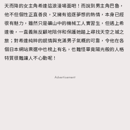
天而降的女主角希達這浪漫場面吧！而說到男主角巴魯，
About us
Collaboration Opportunity
Disclaimer
Privacy
他不但個性正直善良，又擁有追逐夢想的熱情，本身已經
New Media Group
|
Madame Figaro editions:
France
|
Greece
很有魅力，雖然只是礦山中的機械工人實習生，但遇上希
|
Japan
|
Portugal
|
Spain
達後，一直義無反顧地陪伴和保護她踏上尋找天空之城之
旅；對希達純粹的感情與充滿男子氣概的可靠，令他在各
個日本網站票選中也榜上有名，也難怪畢竟陽光般的人格
特質很難讓人不心動呢！
Advertisement