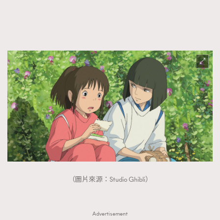
FigaroFrancais
41
FigaroGadget
1
FigaroHealth
647
FigaroHub
128
FigaroIcon
68
法國五月French May專訪四位香港文藝代表
FigaroInsight
156
FigaroIssue
271
FigaroJewellery
87
FigaroLifestyle
230
FigaroLove
89
FigaroMasterclass
20
FigaroMusic
90
（圖片來源：Studio Ghibli）
FigaroStyle
89
#FigaroIssue 容祖兒封面專訪｜追逐歌手夢
FigaroSubculture
14
Advertisement