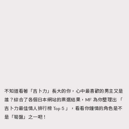
FigaroTalk
48
FigaroWatch
83
Grooming&Fitness
38
HommesFashion
2
HommeStyle
132
NoBagNoLife
349
People
53
#FigaroIssue 專訪陳漢娜Hanna與Takuro｜模特
TheFrenchWay
145
情侶談愛情
VAxChowSangSang
4
WatchesWonder&Beyond
21
WatchesWonder&Beyond
不知道看著「吉卜力」長大的你，心中最喜歡的男主又是
1
誰？綜合了各個日本網站的票選結果，MF 為你整理出 「
向ChanelN°5致敬
1
吉卜力最佳情人排行榜 Top 5 」，看看你鐘情的角色是不
大時代小事情
42
是「筍盤」之一吧！
時尚熱話
537
時尚配飾
297