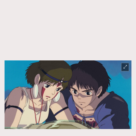
TRENDING
AFrenchMind
DressLikeAParisienne
EmpowerF
FashionWeek
FigaroAesthetic