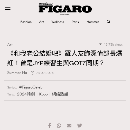
Fashion
Art
Wellness
Paris
Hommes
Fashion
Art
13.73k views
Art
《和我老公結婚吧》羅人友飾深情部長爆
紅！曾是JYP練習生與GOT7同期？
Wellness
Summer Ha
23.02.2024
Karena Lam is On Our Cover
FigaroCeleb
Series:
Paris
2024韓劇
Kpop
網絡熱話
Tags:
Hommes