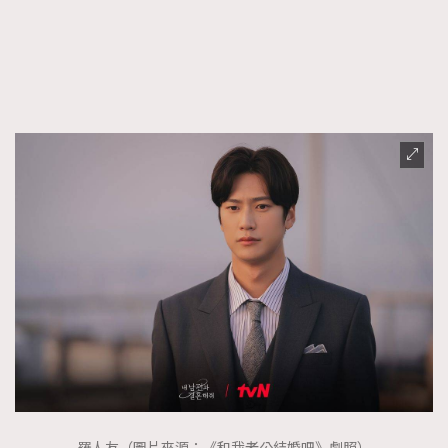
FigaroFrancais
41
FigaroGadget
1
FigaroHealth
647
FigaroHub
128
FigaroIcon
68
法國五月French May專訪四位香港文藝代表
FigaroInsight
156
FigaroIssue
271
FigaroJewellery
87
FigaroLifestyle
230
FigaroLove
89
FigaroMasterclass
20
FigaroMusic
90
FigaroStyle
89
#FigaroIssue 容祖兒封面專訪｜追逐歌手夢
FigaroSubculture
14