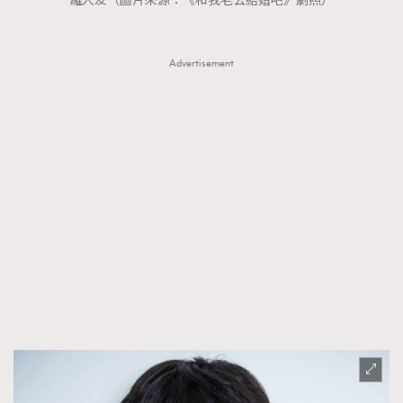
羅人友（圖片來源：《和我老公結婚吧》劇照）
FigaroTalk
48
FigaroWatch
83
Grooming&Fitness
38
Advertisement
HommesFashion
2
HommeStyle
132
NoBagNoLife
349
People
53
#FigaroIssue 專訪陳漢娜Hanna與Takuro｜模特
TheFrenchWay
145
情侶談愛情
VAxChowSangSang
4
WatchesWonder&Beyond
21
WatchesWonder&Beyond
1
向ChanelN°5致敬
1
大時代小事情
42
時尚熱話
537
時尚配飾
297