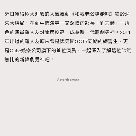
TRENDING
近日獲得極大迴響的人氣韓劇《和我老公結婚吧》終於迎
#FigaroExhibition 群星力撐MF X Leung Mo《See
AFrenchMind
3
來大結局，在劇中飾演專一又深情的部長「劉志赫」一角
You In My Dream》展覽
DressLikeAParisienne
1
色的演員羅人友討論度極高，成為新一代韓劇男神。2014
EmpowerF
103
年出道的羅人友原來曾是與男團GOT7同期的練習生，更
FashionWeek
191
是Cube娛樂公司旗下的首位演員，一起深入了解這位帥氣
FigaroAesthetic
308
無比的新韓劇男神吧！
FigaroAstrology
415
FigaroBeauty
424
Advertisement
FigaroBeautyRitual
7
FigaroCeleb
547
#FigaroExhibition Wyman 揭曉 Figaro Exhibition
FigaroCinéma
281
第二站！
FigaroDigitalCover
17
FigaroExhibition
12
FigaroExpert
1