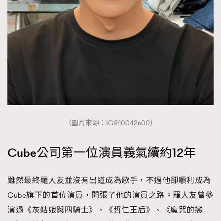
TRENDING
（圖片來源：IG@10042n00）
AFrenchMind
DressLikeAParisienne
Cube公司第一位演員義氣續約12年
EmpowerF
FashionWeek
FigaroAesthetic
雖然最終羅人友並沒有出道成為歌手，不過他卻順利成為
Cube旗下的首位演員，開張了他的演員之路。羅人友曾參
演過《灰姑娘與四騎士》、《哲仁王后》、《魔咒的戀