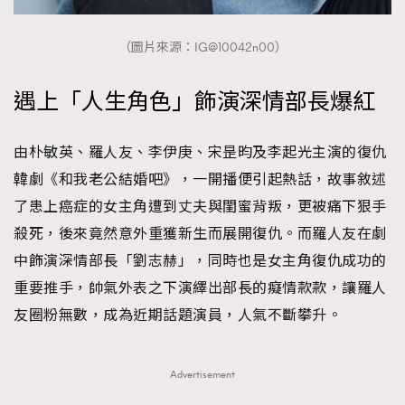
About us
Collaboration Opportunity
Disclaimer
Privacy
（圖片來源：IG@10042n00）
New Media Group
|
Madame Figaro editions:
France
|
Greece
|
Japan
|
Portugal
|
Spain
遇上「人生角色」飾演深情部長爆紅
由朴敏英、羅人友、李伊庚、宋昰昀及李起光主演的復仇
韓劇《和我老公結婚吧》，一開播便引起熱話，故事敘述
了患上癌症的女主角遭到丈夫與閨蜜背叛，更被痛下狠手
殺死，後來竟然意外重獲新生而展開復仇。而羅人友在劇
中飾演深情部長「劉志赫」，同時也是女主角復仇成功的
重要推手，帥氣外表之下演繹出部長的癡情款款，讓羅人
友圈粉無數，成為近期話題演員，人氣不斷攀升。
Advertisement