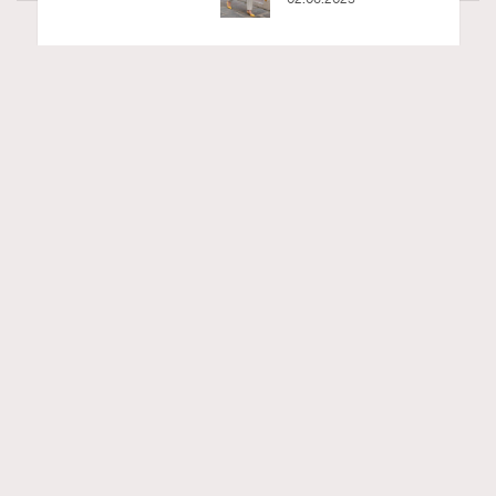
RECOMMENDED
Art
410 views
香港故宮文化博物館《城中一日──跨越時
空的格物實驗》以當代視角重構紫禁城記憶
Ankie Pang
04.08.2026
FigaroAesthetic
Series:
展覽
文化
香港故宮文化博物館
Tags:
紫禁城與古代歷史文化看似離我們很遠，但其實現代生活