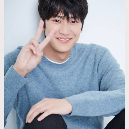
時裝心理學
2
當巨蟹座遇上處女座 Tyson Yoshi x 林家謙
煲劇日常
334
玩物壯志
1
本人已詳閱並同意遵守本文列明條款及細則。 請瀏覽
(
nmg.com.hk/privacy
) 閱讀本公司的私隱政策聲明。
本人願意接收新傳媒集團的最新消息及其他宣傳資訊，本人同意
新傳媒集團使用本人的個人資料於任何推廣用途。