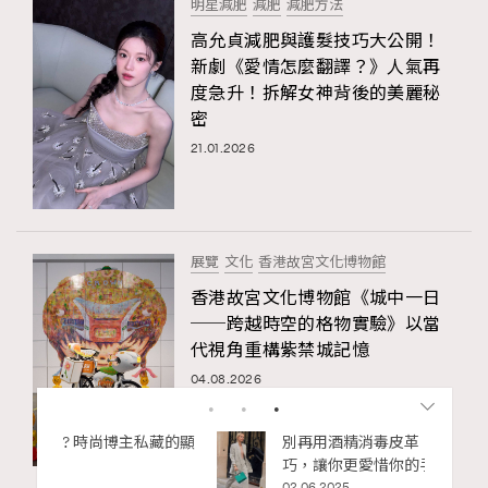
明星減肥
減肥
減肥方法
高允貞減肥與護髮技巧大公開！
新劇《愛情怎麼翻譯？》人氣再
度急升！拆解女神背後的美麗秘
密
21.01.2026
展覽
文化
香港故宮文化博物館
香港故宮文化博物館《城中一日
──跨越時空的格物實驗》以當
代視角重構紫禁城記憶
04.08.2026