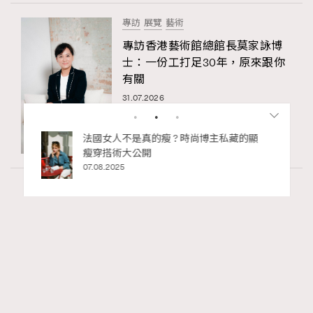
專訪
展覽
藝術
專訪香港藝術館總館長莫家詠博
士：一份工打足30年，原來跟你
有關
31.07.2026
私藏的顯
別再用酒精消毒皮革！6個清潔手袋小技
巧，讓你更愛惜你的手袋
02.06.2025
Art
410 views
香港故宮文化博物館《城中一日──跨越時
RECOMMENDED
空的格物實驗》以當代視角重構紫禁城記憶
Ankie Pang
04.08.2026