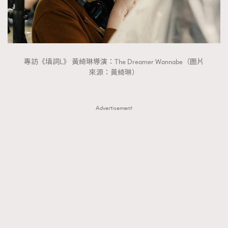
FigaroTalk
48
FigaroWatch
83
Grooming&Fitness
38
HommesFashion
2
專訪《填詞L》 黃綺琳導演：The Dreamer Wannabe（圖片
HommeStyle
132
來源：黃綺琳）
NoBagNoLife
349
People
53
#FigaroIssue 專訪陳漢娜Hanna與Takuro｜模特
Advertisement
TheFrenchWay
145
情侶談愛情
VAxChowSangSang
4
WatchesWonder&Beyond
21
WatchesWonder&Beyond
1
向ChanelN°5致敬
1
大時代小事情
42
時尚熱話
537
時尚配飾
297