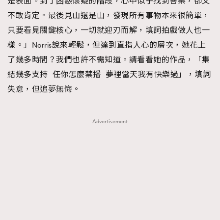
是表面。到了困惑懷疑的階段，心中似乎找到答案，卻又
不敢肯定。最後見山還是山，發現所有事物本來很簡單，
只要看見關鍵核心，一切就迎刃而解，填詞拍戲做人也一
樣。」Norris說來輕鬆，但達到直指人心的層次，她花上
了幾多時間？我們也許不需知道。請看看她的作品，「集
結幾多支持 任你怎麼禁播 夢裡當天我有快樂過」，填詞
失意，但追夢無悔。
Advertisement