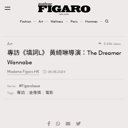
Fashion
Art
Wellness
Paris
Hommes
Fashion
Art
5.44k views
Art
專訪《填詞L》 黃綺琳導演：The Dreamer
Wannabe
Wellness
Madame Figaro HK
06.06.2024
Karena Lam is On Our Cover
FigaroIssue
Series:
Paris
專訪
金像獎
電影
Tags:
Hommes