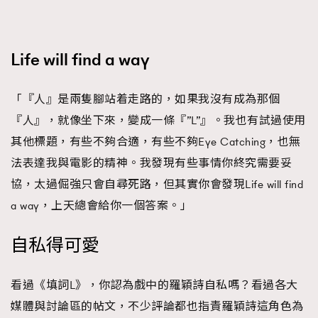
Life will find a way
TRENDING
「『人』是兩隻腳站着走路的，如果我沒有成為那個
『人』，就像坐下來，變成一條『”L”』。我也有試過使用
AFrenchMind
DressLikeAParisienne
其他標題，有些不夠合適，有些不夠Eye Catching，也無
EmpowerF
FashionWeek
FigaroAesthetic
法表達我與電影的精神。我發現有些事情你終究需要妥
協，太過倔強只會自尋死路，但其實你會發現Life will find
a way，上天總會給你一個答案。」
自私得可愛
看過《填詞L》，你認為戲中的羅穎詩自私嗎？看過各大
媒體與討論區的帖文，不少評論都也指責羅穎詩這角色為