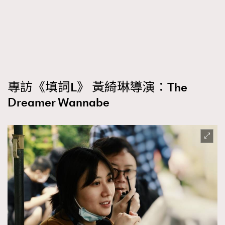
FigaroFrancais
41
FigaroGadget
1
FigaroHealth
647
FigaroHub
128
FigaroIcon
68
法國五月French May專訪四位香港文藝代表
專訪《填詞L》 黃綺琳導演：The
FigaroInsight
156
Dreamer Wannabe
FigaroIssue
269
FigaroJewellery
86
FigaroLifestyle
230
FigaroLove
89
FigaroMasterclass
20
FigaroMusic
90
FigaroStyle
89
#FigaroIssue 容祖兒封面專訪｜追逐歌手夢
FigaroSubculture
14