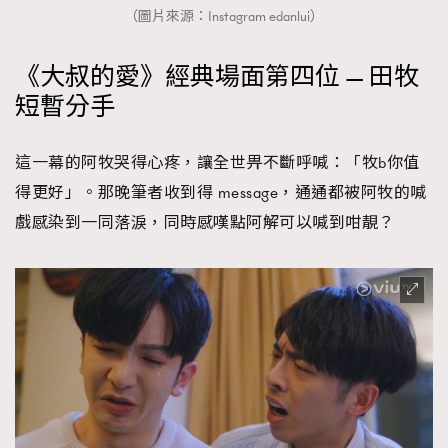
（圖片來源：Instagram edanlui）
《大叔的愛》經典場面第四位 — 田牧
短暫分手
這一幕的阿牧哭得心疼，讓全世畀不斷呼喊：「牧b你值
得更好」。那晚筆者收到得 message，通通都被阿牧的喊
戲感染到一同落淚，同時感嘆點阿解可以喊到咁靚？