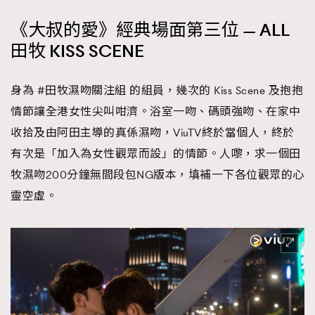
《大叔的愛》經典場面第三位 — ALL
田牧 KISS SCENE
身為 #田牧濕吻關注組 的組員，幾次的 Kiss Scene 及抱抱
情節讓全港女性尖叫咁濟。浴室一吻、碼頭強吻、在家中
收拾及由阿田主導的真係濕吻，ViuTV終於當個人，終於
有次是「加入為女性觀眾而設」的情節。人嚟，求一個田
牧濕吻200分鐘無間段包NG版本，填補一下各位觀眾的心
靈空虛。