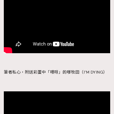
筆者私心，附送彩蛋中「喂呀」的嗲牧田（I’M DYING）