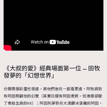
《大叔的愛》經典場面第一位 — 田牧
發夢的「幻想世界」
分開兩個彩蛋也很虐，將他們放在一起看更虐。阿牧病到
有阿田照顧他的幻覺（其實日版有阿田煮粥，但港版卻變
了煮給生病的KK）；阿田則夢到在大澳餵冰菠蘿的阿田，