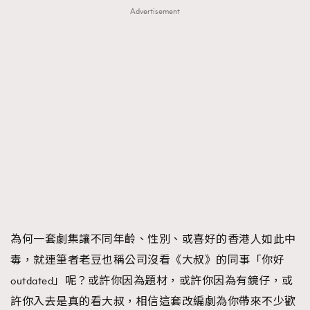
FigaroTalk
48
Advertisement
FigaroWatch
83
Grooming&Fitness
38
HommesFashion
2
HommeStyle
132
NoBagNoLife
349
People
53
#FigaroIssue 專訪陳漢娜Hanna與Takuro｜模特
TheFrenchWay
145
情侶談愛情
VAxChowSangSang
4
WatchesWonder&Beyond
21
WatchesWonder&Beyond
1
為何一套劇集讓不同年齡、性別、或喜好的香港人如此中
向ChanelN°5致敬
1
毒，就連筆者老豆也稱公司沒看《大叔》的同事「你好
大時代小事情
42
outdated」呢？或許你因為題材，或許你因為有鏡仔，或
時尚熱話
537
許你入去是真的看大叔，相信這套改編劇為你帶來不少歡
時尚配飾
297