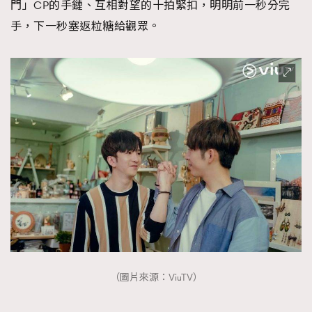
門」CP的手鏈、互相對望的十拍緊扣，明明前一秒分完
手，下一秒塞返粒糖給觀眾。
（圖片來源：ViuTV）