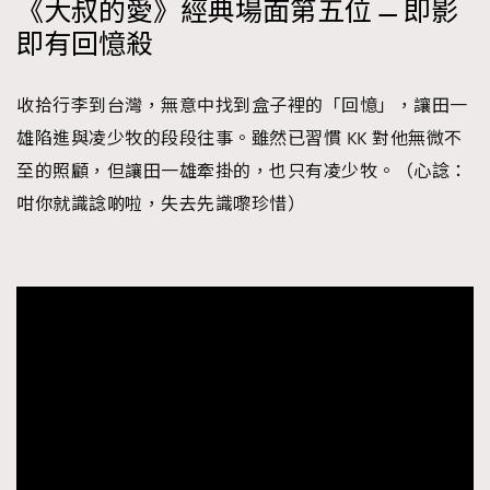
《大叔的愛》經典場面第五位 — 即影
即有回憶殺
收拾行李到台灣，無意中找到盒子裡的「回憶」，讓田一
雄陷進與凌少牧的段段往事。雖然已習慣 KK 對他無微不
至的照顧，但讓田一雄牽掛的，也只有凌少牧。（心諗：
咁你就識諗啲啦，失去先識嚟珍惜）
TRENDING