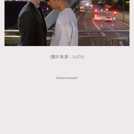
（圖片來源：ViuTV）
Advertisement