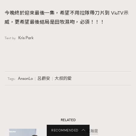
今晚終於迎來最後一集，希望不用拉隊帶刀片到 ViuTV示
威，更希望最後結局是田牧濕吻，必須！！！
Kris Park
Text by
AnsonLo
呂爵安
大叔的愛
Tags:
RELATED
RECOMMENDED
Anson Lo
MIRROR
盧瀚霆