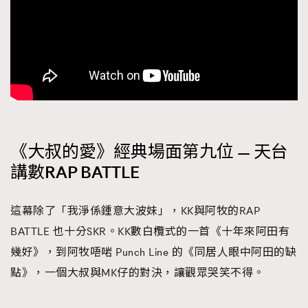
《大叔的愛》經典場面第九位 — 天台
講數RAP BATTLE
這幕除了「我淨係鍾意大波妹」，KK與阿牧的RAP
BATTLE 也十分SKR。KK數白欖式的一首《十年來阿田有
幾好》，到阿牧唔啱 Punch Line 的《同居人眼中阿田的缺
點》，一個大叔與MK仔的對決，讓觀眾哭笑不得。