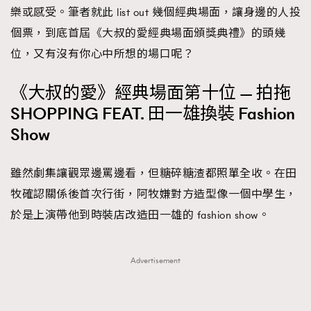
樂或感受。筆者就此 list out 幾個經典場面，讓身邊的人投
時裝心理學
2
當巨蟹座遇上處女座 Tyson Yoshi x 林家謙
個票，到底首屆《大叔的愛經典場面頒獎典禮》的頭幾
煲劇日常
334
位，又有沒有你心中所想的場口呢？
玩物壯志
1
《大叔的愛》經典場面第十位 — 拍拖
SHOPPING FEAT. 田一雄換裝 Fashion
Show
雖然劇集讓觀眾邊罵邊看，但糖碎糖渣都照單全收。在田
本人已詳閱並同意遵守本文列明條款及細則。 請瀏覽
牧確認關係後首次行街，阿牧嫌對方造型像一個中學生，
(
nmg.com.hk/privacy
) 閱讀本公司的私隱政策聲明。
於是上演帶他到時裝店改造田一雄的 fashion show。
本人願意接收新傳媒集團的最新消息及其他宣傳資訊，本人同意
新傳媒集團使用本人的個人資料於任何推廣用途。
Advertisement