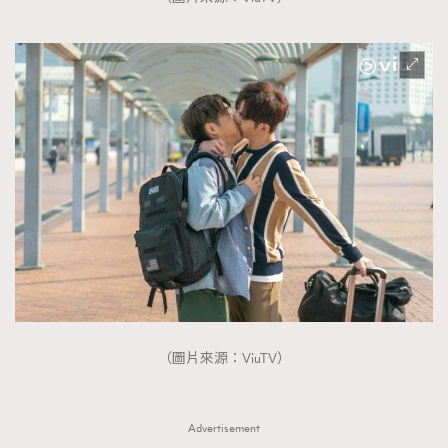
（圖片來源：ViuTV）
Advertisement