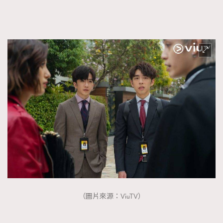
FigaroFrancais
41
FigaroGadget
1
FigaroHealth
647
FigaroHub
128
FigaroIcon
68
法國五月French May專訪四位香港文藝代表
FigaroInsight
156
FigaroIssue
271
FigaroJewellery
87
FigaroLifestyle
230
FigaroLove
89
FigaroMasterclass
20
FigaroMusic
90
FigaroStyle
89
（圖片來源：ViuTV）
#FigaroIssue 容祖兒封面專訪｜追逐歌手夢
FigaroSubculture
14