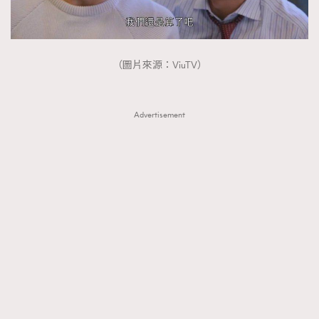
（圖片來源：ViuTV）
Advertisement