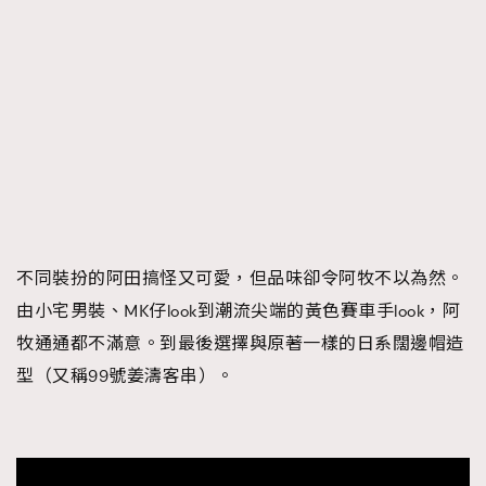
About us
Collaboration Opportunity
Disclaimer
Privacy
New Media Group
|
Madame Figaro editions:
France
|
Greece
|
Japan
|
Portugal
|
Spain
不同裝扮的阿田搞怪又可愛，但品味卻令阿牧不以為然。
由小宅男裝、MK仔look到潮流尖端的黃色賽車手look，阿
牧通通都不滿意。到最後選擇與原著一樣的日系闊邊帽造
型（又稱99號姜濤客串）。