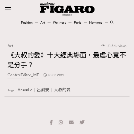
Fashion
Art
Wellness
Paris
Hommes
Fashion
Art
41.84k views
Art
《大叔的愛》十大經典場面，最虐心竟不
是分手？
Wellness
CentralEditor_MF
16.07.2021
Karena Lam is On Our Cover
AnsonLo
呂爵安
大叔的愛
Tags:
Paris
Hommes