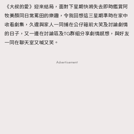
《大叔的愛》迎來結局，面對下星期快將失去即時鑑賞阿
TRENDING
牧美顏同日常罵田的樂趣，令我回想這三星期準時在家中
#FigaroExhibition 群星力撐MF X Leung Mo《See
AFrenchMind
3
收看劇集，久違與家人一同捕在公仔箱前大笑及討論劇情
You In My Dream》展覽
DressLikeAParisienne
1
的日子，又一邊在討論區及TG群組分享劇情感想，與好友
EmpowerF
103
一同在聊天室又喊又笑。
FashionWeek
191
FigaroAesthetic
308
Advertisement
FigaroAstrology
416
FigaroBeauty
424
FigaroBeautyRitual
7
FigaroCeleb
547
#FigaroExhibition Wyman 揭曉 Figaro Exhibition
FigaroCinéma
281
第二站！
FigaroDigitalCover
17
FigaroExhibition
12
FigaroExpert
1