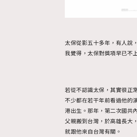
本人已詳閱並同意遵守本文列明條款及細則。 請瀏
公司的私隱政策聲明。
太保從影五十多年，有人說
本人願意接收新傳媒集團的最新消息及其他宣傳
我覺得，太保對獎項早已不
本人的個人資料於任何推廣用途。
若從不認識太保，其實很正
不少都在若干年前看過他的演
港出生。那年，第二次國共
父親搬到台灣，於高雄長大
就跟他來自台灣有關。