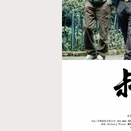
AFrenchMind
D