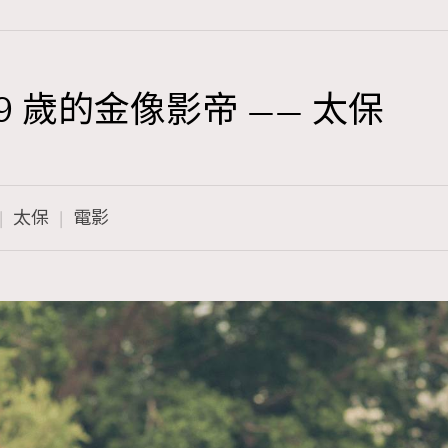
 歲的金像影帝 —— 太保
TRENDING
3
AFrenchMind
太保
電影
1
DressLikeAParisienne
103
EmpowerF
191
FashionWeek
308
FigaroAesthetic