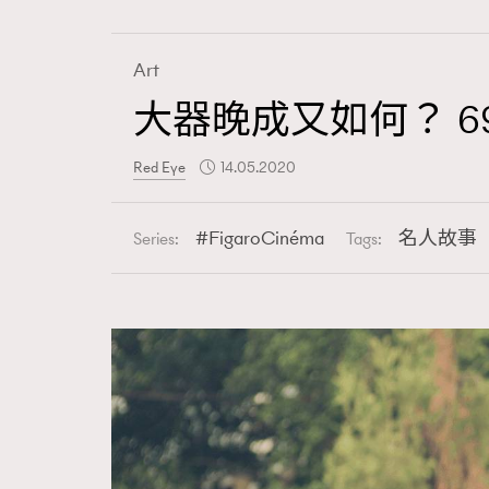
Art
大器晚成又如何？ 69
Fashion
Red Eye
14.05.2020
Art
FigaroCinéma
名人故事
Series:
Tags:
Wellness
Paris