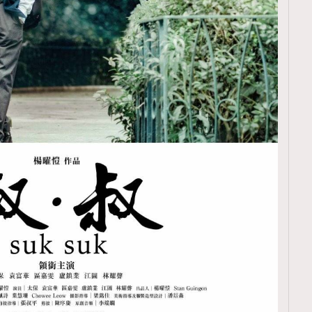
TRENDING
ressLikeAParisienne
Empower
FigaroAesthetic