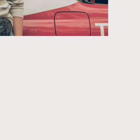
271
FigaroIssue
87
FigaroJewellery
230
FigaroLifestyle
89
FigaroLove
20
FigaroMasterclass
90
FigaroMusic
89
FigaroStyle
14
FigaroSubculture
48
FigaroTalk