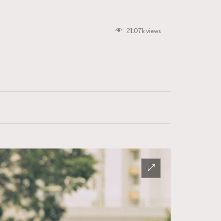
21.07k views
416
FigaroAstrology
424
FigaroBeauty
7
FigaroBeautyRitual
547
FigaroCeleb
281
FigaroCinéma
17