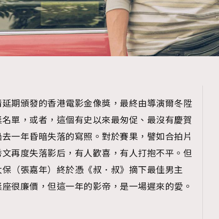
情延期頒發的香港電影金像獎，最終由導演爾冬陞
獎名單，或者，這個有史以來最匆促、最沒有慶賀
過去一年昏暗失落的寫照。對於賽果，譬如合拍片
秀文再度失落影后，有人歡喜，有人打抱不平。但
太保（張嘉年）終於憑《叔．叔》摘下最佳男主
獎座很廉價，但這一年的影帝，是一場遲來的愛。