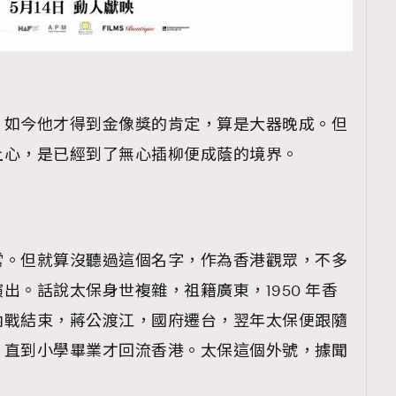
覽(
nmg.com.hk/privacy
) 閱讀本
，如今他才得到金像獎的肯定，算是大器晚成。但
資訊，本人同意新傳媒集團使用
上心，是已經到了無心插柳便成蔭的境界。
常。但就算沒聽過這個名字，作為香港觀眾，不多
出。話說太保身世複雜，祖籍廣東，1950 年香
內戰結束，蔣公渡江，國府遷台，翌年太保便跟隨
，直到小學畢業才回流香港。太保這個外號，據聞