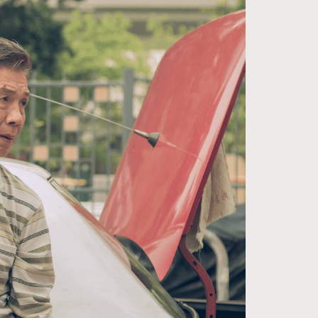
FigaroDigitalCover
12
FigaroExhibition
1
FigaroExpert
41
FigaroFrancais
1
FigaroGadget
647
FigaroHealth
128
FigaroHub
68
FigaroIcon
156
FigaroInsight