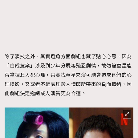
除了演技之外，其實選角方面劇組也藏了貼心心思，因為
「白成友案」涉及到少年分屍等殘忍劇情，故勿論童星能
否拿捏殺人犯心理，其實找童星來演可能會造成他們的心
理陰影，又或者不能處理殺人情節所帶來的負面情緒，因
此劇組決定邀請成人演員更為合適。