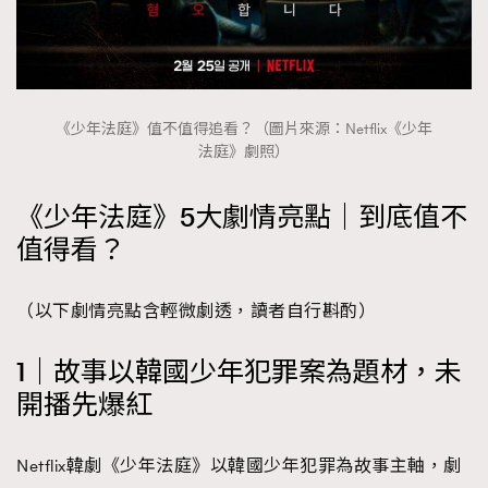
時裝心理學
2
當巨蟹座遇上處女座 Tyson Yoshi x 林家謙
煲劇日常
334
玩物壯志
1
《少年法庭》值不值得追看？（圖片來源：Netflix《少年
法庭》劇照）
《少年法庭》5大劇情亮點｜到底值不
值得看？
本人已詳閱並同意遵守本文列明條款及細則。 請瀏覽
（以下劇情亮點含輕微劇透，讀者自行斟酌）
(
nmg.com.hk/privacy
) 閱讀本公司的私隱政策聲明。
本人願意接收新傳媒集團的最新消息及其他宣傳資訊，本人同意
1｜故事以韓國少年犯罪案為題材，未
新傳媒集團使用本人的個人資料於任何推廣用途。
開播先爆紅
Netflix韓劇《少年法庭》以韓國少年犯罪為故事主軸，劇