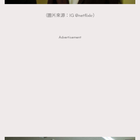
（圖片來源：IG @netflixkr）
Advertisement