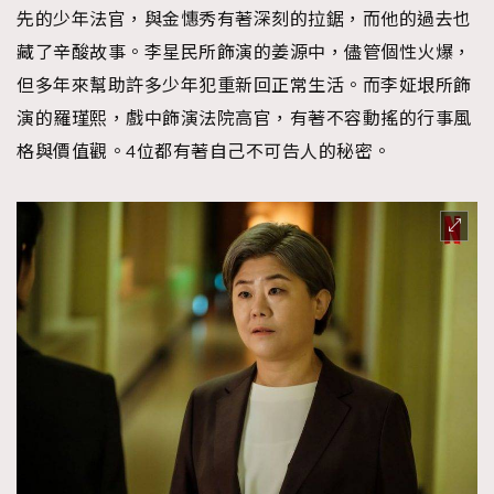
先的少年法官，與金憓秀有著深刻的拉鋸，而他的過去也
藏了辛酸故事。李星民所飾演的姜源中，儘管個性火爆，
但多年來幫助許多少年犯重新回正常生活。而李姃垠所飾
演的羅瑾熙，戲中飾演法院高官，有著不容動搖的行事風
格與價值觀。4位都有著自己不可告人的秘密。