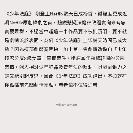
TRENDING
《少年法庭》 剛登上Netflix數天已成榜首，討論度更成近
#FigaroExhibition 群星力撐MF X Leung Mo《See
AFrenchMind
3
期Netflix原創韓劇之首，雖説懸疑法庭律政題實向來有忠
You In My Dream》展覽
DressLikeAParisienne
1
實觀眾群，不過當中超過一半作品要不被批沉悶，要不就
EmpowerF
103
是劇情流於表面，為何《少年法庭》上架幾天時間已成大
FashionWeek
191
熱？因為這部劇節奏明快，加上第一集劇情改編自「少年
FigaroAesthetic
308
殘忍分屍8歲女童」真實案件，還原當年震驚韓國的分屍
FigaroAstrology
415
案情，深入探討少年犯罪及青年法的漏洞，具戲劇張力之
FigaroBeauty
424
餘又能引起反思，因此《少年法庭》成功跑出，不如就在
FigaroBeautyRitual
7
你點播前先閲劇情亮點，看看值不值得追看！
FigaroCeleb
547
#FigaroExhibition Wyman 揭曉 Figaro Exhibition
FigaroCinéma
281
Advertisement
第二站！
FigaroDigitalCover
17
FigaroExhibition
12
FigaroExpert
1