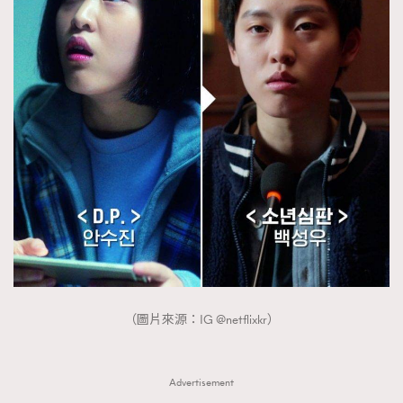
（圖片來源：IG @netflixkr）
Advertisement