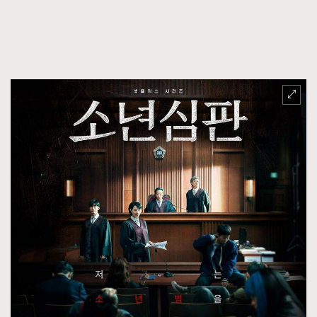
FigaroTalk
48
FigaroWatch
83
Grooming&Fitness
38
HommesFashion
2
HommeStyle
132
NoBagNoLife
349
People
53
#FigaroIssue 專訪陳漢娜Hanna與Takuro｜模特
TheFrenchWay
145
情侶談愛情
VAxChowSangSang
4
WatchesWonder&Beyond
21
WatchesWonder&Beyond
1
向ChanelN°5致敬
1
大時代小事情
42
時尚熱話
537
時尚配飾
297