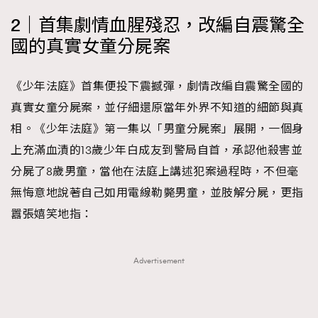
2｜首集劇情血腥殘忍，改編自震驚全
國的真實女童分屍案
《少年法庭》首集便投下震撼彈，劇情改編自震驚全國的
真實女童分屍案，並仔細還原當年外界不知道的細節與真
相。《少年法庭》第一集以「男童分屍案」展開，一個身
上充滿血漬的13歲少年白成友到警局自首，承認他殺害並
分屍了8歲男童，當他在法庭上講述犯案過程時，不但毫
無悔意地說著自己如用電線勒斃男童，並肢解分屍，更指
囂張嬉笑地指：
Advertisement