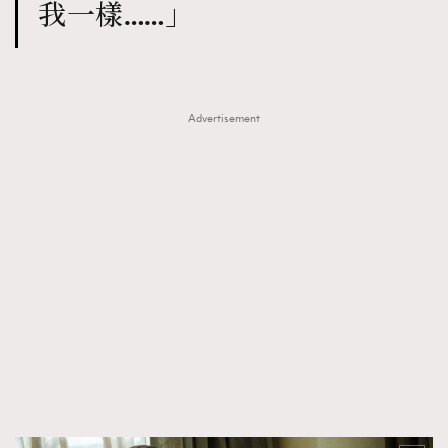
我一樣……」
Advertisement