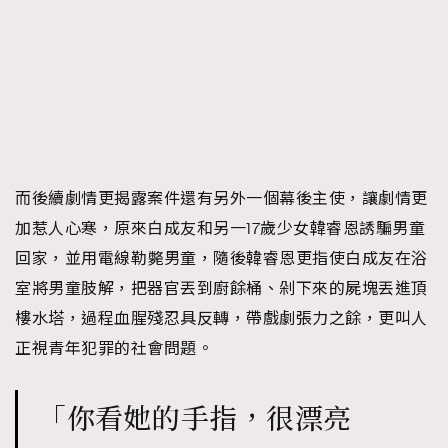
而後續劇情更揭露案件還有另外一個幕後主使，讓劇情更
加惹人心寒，原來白成友和另一17歲少女韓睿恩誘騙男童
回家，並用電線勒斃男童，隨後韓睿恩更指使白成友在浴
室將男童肢解，把器官丟到廚餘桶、剁下來的屍塊丟進頂
樓水塔，過程血腥殘忍具反轉，帶戲劇張力之餘，更叫人
正視青年犯罪的社會問題。
「你看她的手指，很漂亮