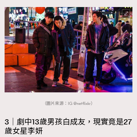
AFrenchMind
DressLikeAParisienne
EmpowerF
FashionWeek
FigaroAesthetic
（圖片來源：IG @netflixkr）
3｜劇中13歲男孩白成友，現實竟是27
歲女星李妍