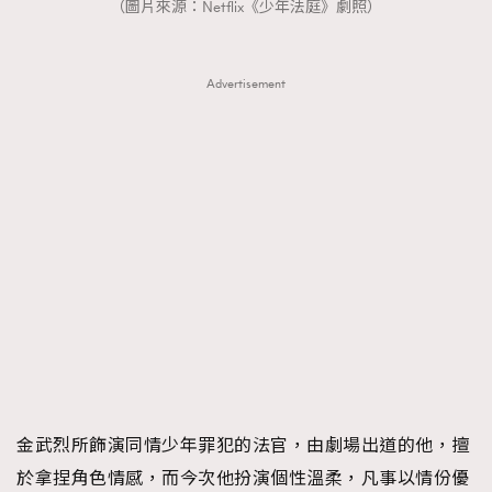
（圖片來源：Netflix《少年法庭》劇照）
Advertisement
金武烈所飾演同情少年罪犯的法官，由劇場出道的他，擅
於拿捏角色情感，而今次他扮演個性溫柔，凡事以情份優