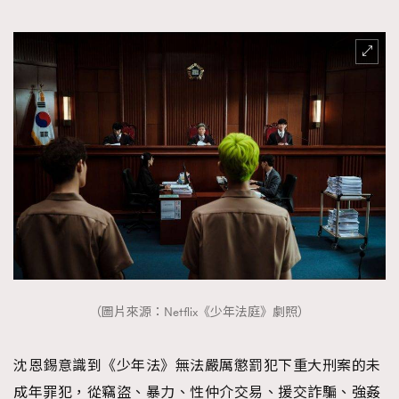
（圖片來源：Netflix《少年法庭》劇照）
沈恩錫意識到《少年法》無法嚴厲懲罰犯下重大刑案的未
成年罪犯，從竊盜、暴力、性仲介交易、援交詐騙、強姦