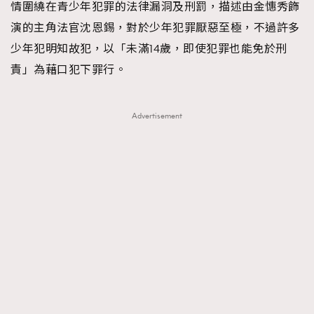
情圍繞在青少年犯罪的法律漏洞及刑罰，描述由金憓秀飾
About us
Collaboration Opportunity
Disclaimer
Privacy
演的主角法官沈恩錫，對於少年犯罪厭惡至極，不過許多
New Media Group
|
Madame Figaro editions:
France
|
Greece
少年犯明知故犯，以「未滿14歲，即使犯罪也能免於刑
|
Japan
|
Portugal
|
Spain
責」為藉口犯下罪行。
Advertisement