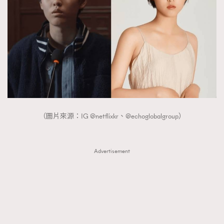
（圖片來源：IG @netflixkr、@echoglobalgroup）
Advertisement