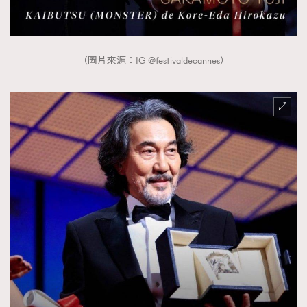
時裝心理學
2
當巨蟹座遇上處女座 Tyson Yoshi x 林家謙
煲劇日常
334
玩物壯志
1
（圖片來源：IG @festivaldecannes）
本人已詳閱並同意遵守本文列明條款及細則。 請瀏覽
(
nmg.com.hk/privacy
) 閱讀本公司的私隱政策聲明。
本人願意接收新傳媒集團的最新消息及其他宣傳資訊，本人同意
新傳媒集團使用本人的個人資料於任何推廣用途。