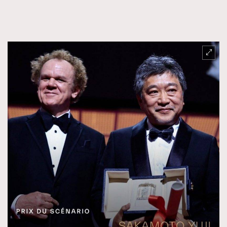
FigaroTalk
48
FigaroWatch
83
Grooming&Fitness
38
HommesFashion
2
HommeStyle
132
NoBagNoLife
349
People
53
#FigaroIssue 專訪陳漢娜Hanna與Takuro｜模特
TheFrenchWay
145
情侶談愛情
VAxChowSangSang
4
WatchesWonder&Beyond
21
WatchesWonder&Beyond
1
向ChanelN°5致敬
1
大時代小事情
42
時尚熱話
537
時尚配飾
297