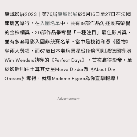
TRENDING
康城影展2023｜第76屆
康城影展
於5月16日至27日在法國
#FigaroExhibition 群星力撐MF X Leung Mo《See
AFrenchMind
3
節慶宮舉行。在
入圍名單
中，共有19部作品角逐最高榮譽
You In My Dream》展覽
DressLikeAParisienne
1
的金棕櫚獎、20部作品爭奪譽「一種注目」最佳影片獎，
EmpowerF
103
並有多套電影入圍非競賽名單。當中是枝裕和憑《怪物》
FashionWeek
191
奪兩大獎項，而67歲日本老牌男星役所廣司則憑德國導演
FigaroAesthetic
308
Wim Wenders執導的《Perfect Days》，首次贏得影帝，至
FigaroAstrology
416
於影后則由土耳其女星Merve Dizdar憑《About Dry
FigaroBeauty
424
Grasses》奪得，就讓Madame Figaro為你直擊報導！
FigaroBeautyRitual
7
FigaroCeleb
547
Advertisement
#FigaroExhibition Wyman 揭曉 Figaro Exhibition
FigaroCinéma
281
第二站！
FigaroDigitalCover
17
FigaroExhibition
12
FigaroExpert
1