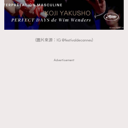
About us
Collaboration Opportunity
Disclaimer
Privacy
New Media Group
|
Madame Figaro editions:
France
|
Greece
|
Japan
|
Portugal
|
Spain
（圖片來源：IG @festivaldecannes）
Advertisement