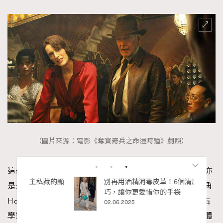
（圖片來源：電影《奪寶奇兵之命運時鐘》劇照）
這部冒險電影為《奪寶奇兵》經典系列的第五部作品，亦
是最後一部作品！距離第四部已有14年之久，今集男主角
Harrison Ford再次戴上經典的闊邊帽來主演傳奇英雄考古
RECOMMENDED
學家，帶觀眾走進命運的時鐘，延續歷險旅程，以最強體