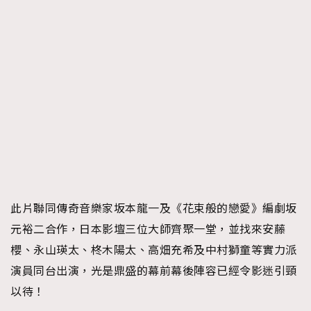
此片聯同傳奇音樂家坂本龍一及《花束般的戀愛》編劇坂
元裕二合作，日本影壇三位大師齊聚一堂，並找來安藤
櫻、永山瑛太、柊木陽太、高畑充希及中村獅童等實力派
演員同台出演，光是鼎盛的幕前幕後陣容已經令影迷引頸
以待！