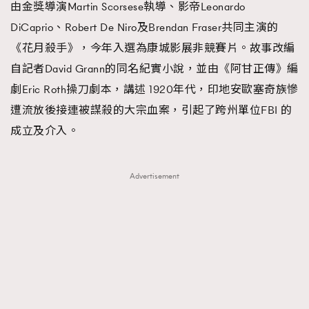
由金獎導演Martin Scorsese執導、影帝Leonardo
AFrenchMind
DressLikeAParisienne
DiCaprio、Robert De Niro及Brendan Fraser共同主演的
EmpowerF
FashionWeek
FigaroAesthetic
《花月殺手》，今年入選為康城影展非競賽片。故事改編
自記者David Grann的同名紀實小說，並由《阿甘正傳》編
劇Eric Roth操刀劇本，講述 1920年代，印地安歐塞奇族慘
遭流放後接連被謀殺的大宗血案，引起了跨州單位FBI 的
成立及介入。
Advertisement