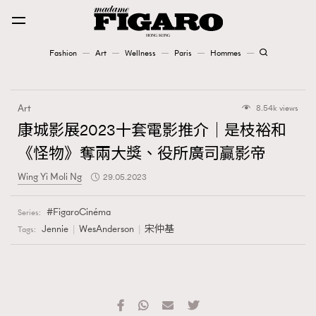
Fashion
Art
Wellness
Paris
Hommes
Fashion
Art
8.54k views
Art
康城影展2023十套電影推介｜是枝裕和
《怪物》奪兩大獎、役所廣司贏影帝
Wellness
Wing Yi Moli Ng
29.05.2023
Karena Lam is On Our Cover
FigaroCinéma
Series:
Paris
Jennie
WesAnderson
宋仲基
Tags:
Hommes