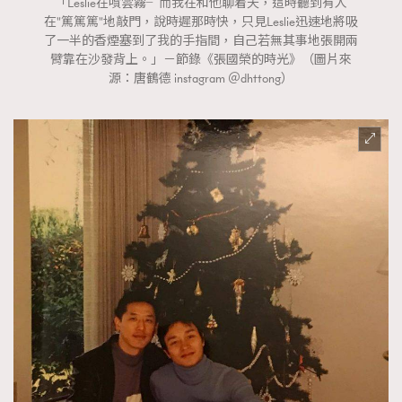
「Leslie在噴雲霧╴而我在和他聊着天，這時聽到有人
在"篤篤篤"地敲門，說時遲那時快，只見Leslie迅速地將吸
了一半的香煙塞到了我的手指間，自己若無其事地張開兩
臂靠在沙發背上。」－節錄《張國榮的時光》（圖片來
源：唐鶴德 instagram ＠dhttong）