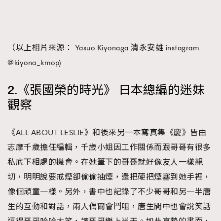
（以上相片來源： Yasuo Kiyonaga 清永安雄 instagram
@kiyona_kmop)
2.《張國榮的時光》 日本總編的迷妹
觀察
《ALL ABOUT LESLIE》和後來另一本寫真集《慶》皆由
志摩千歲擔任編輯，千歲小姐因工作關係而跟哥哥有很多
私底下相處的機會。在她筆下的哥哥就好像友人一樣親
切，明明說要戒煙卻偷偷抽煙，還把硬把煙塞到她手裡，
像個頑童一樣。另外，書中也記錄了不少哥哥和另一半唐
生的互動和對話，兩人偶爾會鬥咀，唐生間中也會說笑話