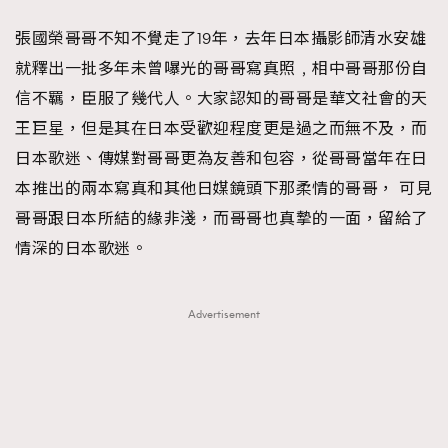
FigaroFrancais
41
張國榮哥哥不知不覺走了19年，去年日本攝影師清水安雄
FigaroGadget
1
就釋出一批多年未曾嚗光的哥哥寫真照﹐相中哥哥那份自
FigaroHealth
647
信不羈，臣服了幾代人。大家認知的哥哥是華文社會的天
FigaroHub
128
王巨星，但是其在日本受歡迎程度更是過之而無不及，而
FigaroIcon
68
日本歌迷、傳媒對哥哥更為友善和包容，從哥哥當年在日
法國五月French May專訪四位香港文藝代表
FigaroInsight
156
本推出的兩本寫真和其他日媒鏡頭下那柔情的哥哥， 可見
FigaroIssue
271
哥哥跟日本所結的緣非淺，而哥哥也真摯的一面，留給了
FigaroJewellery
87
情深的日本歌迷。
FigaroLifestyle
230
FigaroLove
89
Advertisement
FigaroMasterclass
20
FigaroMusic
90
FigaroStyle
89
#FigaroIssue 容祖兒封面專訪｜追逐歌手夢
FigaroSubculture
14