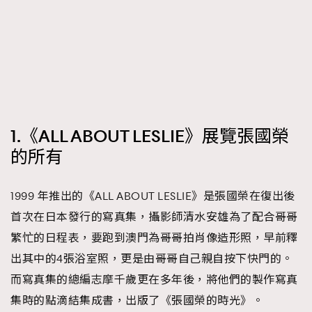
FigaroTalk
48
FigaroWatch
83
Grooming&Fitness
38
HommesFashion
2
HommeStyle
132
NoBagNoLife
349
1.《ALL ABOUT LESLIE》展覽張國榮
People
53
#FigaroIssue 專訪陳漢娜Hanna與Takuro｜模特
的所有
TheFrenchWay
145
情侶談愛情
VAxChowSangSang
4
1999 年推出的《ALL ABOUT LESLIE》是張國榮在復出後
WatchesWonder&Beyond
21
首次在日本發行的寫真集，攝影師清水安雄為了配合哥哥
WatchesWonder&Beyond
1
繁忙的日程表，要跑到澳門為哥哥拍肖像造形照，早前釋
向ChanelN°5致敬
1
出其中的4張浴室照，更是由哥哥自己親自按下快門的。
大時代小事情
42
而寫真集的總編志摩千歲更在多年後，將他們的製作寫真
時尚熱話
537
集時的點滴結集成書，出版了《張國榮的時光》。
時尚配飾
297