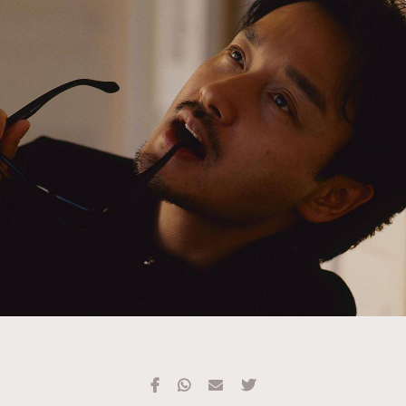
TRENDING
#FigaroExhibition 群星力撐MF X Leung Mo《See
AFrenchMind
3
You In My Dream》展覽
DressLikeAParisienne
1
EmpowerF
103
FashionWeek
191
FigaroAesthetic
308
FigaroAstrology
416
FigaroBeauty
424
FigaroBeautyRitual
7
FigaroCeleb
547
#FigaroExhibition Wyman 揭曉 Figaro Exhibition
FigaroCinéma
281
第二站！
FigaroDigitalCover
17
FigaroExhibition
12
FigaroExpert
1