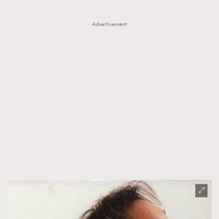
時裝心理學
2
當巨蟹座遇上處女座 Tyson Yoshi x 林家謙
Advertisement
煲劇日常
334
玩物壯志
1
本人已詳閱並同意遵守本文列明條款及細則。 請瀏覽
(
nmg.com.hk/privacy
) 閱讀本公司的私隱政策聲明。
本人願意接收新傳媒集團的最新消息及其他宣傳資訊，本人同意
新傳媒集團使用本人的個人資料於任何推廣用途。