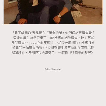
「我不禁問道"要是現在打起來的話，你們倆誰更厲害些？
”旁邊的唐生忽然冒出了一句“吵嘴的話他厲害，比力氣就
是我厲害”。Leslie立刻反駁道，“胡說什麼啊你，吵嘴打架
都是我比你厲害的啦！ ”沒想到唐生卻不滿地在旁邊小聲
嘟嘴起來，反倒把我給逗樂了」－節錄《張國榮的時光》
Advertisement