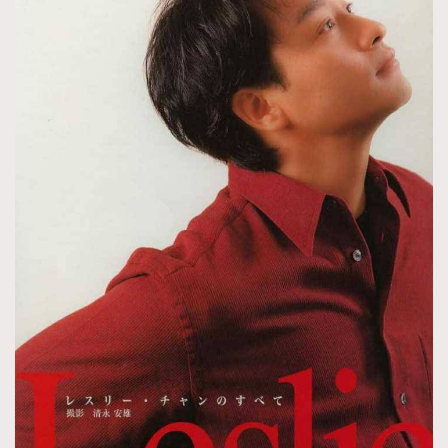
About us
Collaboration Opportunity
Disclaimer
Privacy
New Media Group
|
Madame Figaro editions:
France
|
Greece
|
Japan
|
Portugal
|
Spain