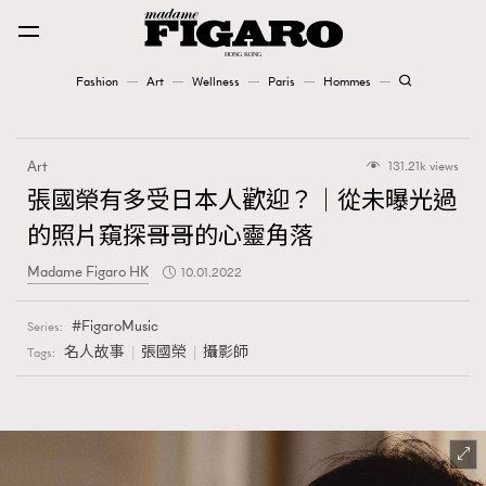
Fashion
Art
Wellness
Paris
Hommes
Fashion
Art
131.21k views
Art
張國榮有多受日本人歡迎？｜從未曝光過
的照片窺探哥哥的心靈角落
Wellness
Madame Figaro HK
10.01.2022
Karena Lam is On Our Cover
FigaroMusic
Series:
Paris
名人故事
張國榮
攝影師
Tags:
Hommes