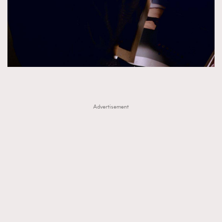
AFrenchMind
DressLikeAParisienne
EmpowerF
FashionWeek
FigaroAesthetic
Advertisement