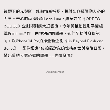
TRENDING
鏡頭下的光與影，能將情感捕捉，投射出各種觸動人心的
#FigaroExhibition 群星力撐MF X Leung Mo《See
AFrenchMind
3
力量。著名時尚攝影師Issac Lam，繼早前的《ODE TO
You In My Dream》展覽
DressLikeAParisienne
1
ROUGE》企劃得到廣大迴響後，今年與推動性別平權組
EmpowerF
103
織PrideLab合作，由性別認同議題，延伸至探討身份認
FashionWeek
191
同，以iPhone 14 Pro拍攝全新企劃《Us Beyond Flash and
FigaroAesthetic
308
Bones》，影像細說4位拍攝對象的性格身世與疫後日常，
FigaroAstrology
417
帶出縈繞大眾心頭的問題——你快樂嗎?
FigaroBeauty
424
FigaroBeautyRitual
7
Advertisement
FigaroCeleb
547
#FigaroExhibition Wyman 揭曉 Figaro Exhibition
FigaroCinéma
281
第二站！
FigaroDigitalCover
17
FigaroExhibition
12
FigaroExpert
1