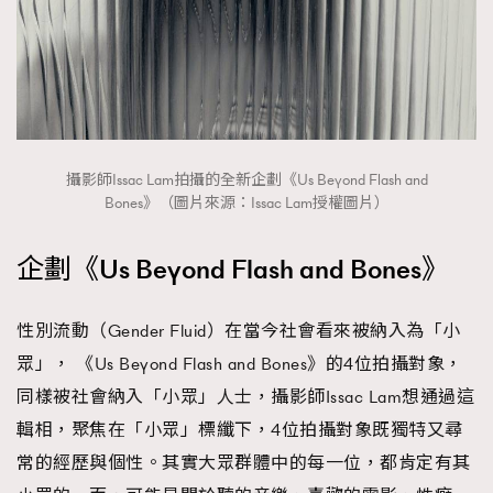
時裝心理學
2
當巨蟹座遇上處女座 Tyson Yoshi x 林家謙
煲劇日常
334
玩物壯志
1
攝影師Issac Lam拍攝的全新企劃《Us Beyond Flash and
Bones》（圖片來源：Issac Lam授權圖片）
企劃《Us Beyond Flash and Bones》
本人已詳閱並同意遵守本文列明條款及細則。 請瀏覽
(
nmg.com.hk/privacy
) 閱讀本公司的私隱政策聲明。
性別流動（Gender Fluid）在當今社會看來被納入為「小
本人願意接收新傳媒集團的最新消息及其他宣傳資訊，本人同意
眾」， 《Us Beyond Flash and Bones》的4位拍攝對象，
新傳媒集團使用本人的個人資料於任何推廣用途。
同樣被社會納入「小眾」人士，攝影師Issac Lam想通過這
輯相，聚焦在「小眾」標纖下，4位拍攝對象既獨特又尋
常的經歷與個性。其實大眾群體中的每一位，都肯定有其