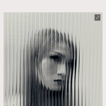
FigaroTalk
48
FigaroWatch
83
Grooming&Fitness
38
HommesFashion
2
HommeStyle
132
NoBagNoLife
349
People
53
#FigaroIssue 專訪陳漢娜Hanna與Takuro｜模特
TheFrenchWay
145
情侶談愛情
VAxChowSangSang
4
WatchesWonder&Beyond
21
WatchesWonder&Beyond
1
向ChanelN°5致敬
1
大時代小事情
42
時尚熱話
537
時尚配飾
297