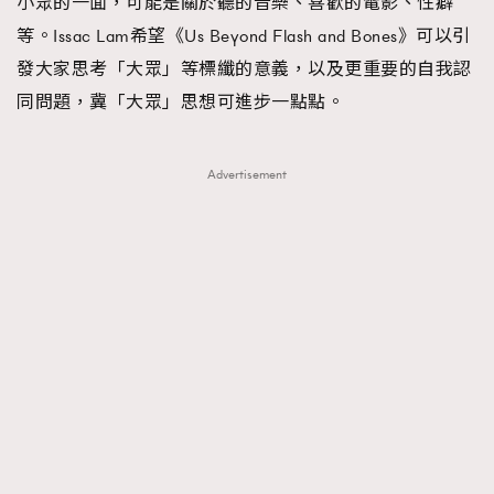
小眾的一面，可能是關於聽的音樂、喜歡的電影、性癖
About us
Collaboration Opportunity
Disclaimer
Privacy
等。Issac Lam希望《Us Beyond Flash and Bones》可以引
New Media Group
|
Madame Figaro editions:
France
|
Greece
發大家思考「大眾」等標纖的意義，以及更重要的自我認
|
Japan
|
Portugal
|
Spain
同問題，冀「大眾」思想可進步一點點。
Advertisement