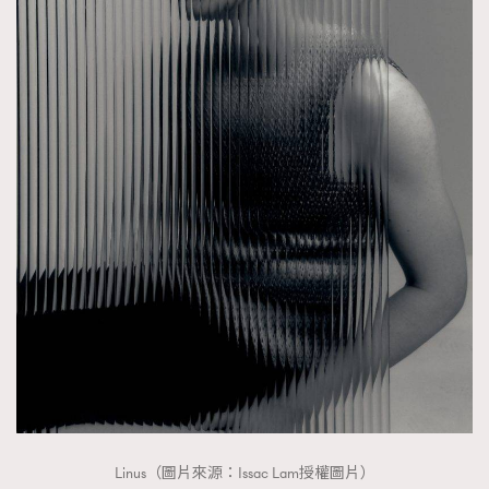
AFrenchMind
DressLikeAParisienne
EmpowerF
FashionWeek
FigaroAesthetic
Linus（圖片來源：Issac Lam授權圖片）