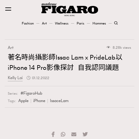
Fashion
Art
Wellness
Paris
Hommes
Fashion
Art
8.28k views
Art
著名時尚攝影師Issac Lam x PrideLab以
iPhone 14 Pro影像探討 自我認同議題
Wellness
Kelly Lai
01.12.2022
Karena Lam is On Our Cover
FigaroHub
Series:
Paris
Apple
iPhone
IssaceLam
Tags:
Hommes