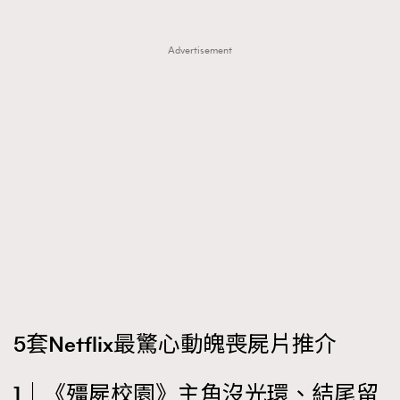
FigaroTalk
48
FigaroWatch
83
Advertisement
Grooming&Fitness
38
HommesFashion
2
HommeStyle
132
NoBagNoLife
349
People
53
#FigaroIssue 專訪陳漢娜Hanna與Takuro｜模特
TheFrenchWay
145
情侶談愛情
VAxChowSangSang
4
WatchesWonder&Beyond
21
WatchesWonder&Beyond
1
向ChanelN°5致敬
1
大時代小事情
42
5套Netflix最驚心動魄喪屍片推介
時尚熱話
537
1｜《殭屍校園》主角沒光環、結尾留
時尚配飾
297