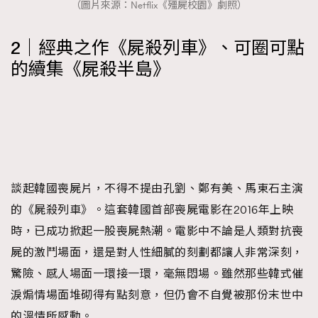
（圖片來源：Netflix《殭屍校園》劇照）
2｜經典之作《屍殺列車》、可圈可點
的續集《屍殺半島》
談起韓國喪屍片，不得不提由孔劉、鄭有美、馬東石主演
的《屍殺列車》。這套韓國首部喪屍電影在2016年上映
時，已成功掀起一股喪屍熱潮。電影中不論是人類對抗喪
屍的激鬥場面，還是對人性細膩的刻劃都讓人非常深刻，
驚險、感人場面一環接一環，毫無悶場。雖然那些韓式催
淚煽情場面堆砌得有點刻意，但仍會不自覺被那份末世中
的溫情所感動。