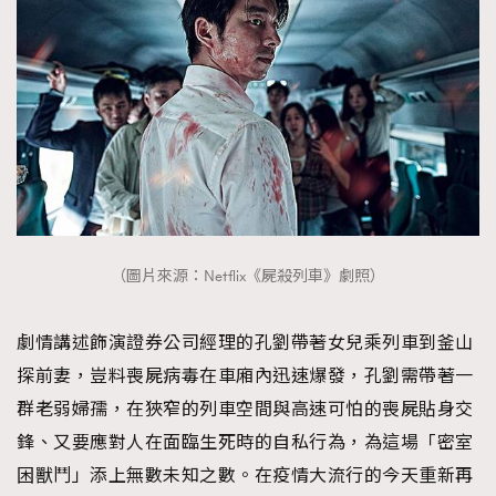
（圖片來源：Netflix《屍殺列車》劇照）
劇情講述飾演證券公司經理的孔劉帶著女兒乘列車到釜山
探前妻，豈料喪屍病毒在車廂內迅速爆發，孔劉需帶著一
群老弱婦孺，在狹窄的列車空間與高速可怕的喪屍貼身交
鋒、又要應對人在面臨生死時的自私行為，為這場「密室
困獸鬥」添上無數未知之數。在疫情大流行的今天重新再
TRENDING