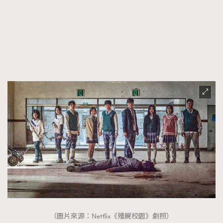
FigaroFrancais
41
FigaroGadget
1
FigaroHealth
647
FigaroHub
128
FigaroIcon
68
法國五月French May專訪四位香港文藝代表
FigaroInsight
156
FigaroIssue
271
FigaroJewellery
87
FigaroLifestyle
230
FigaroLove
89
FigaroMasterclass
20
FigaroMusic
90
FigaroStyle
89
#FigaroIssue 容祖兒封面專訪｜追逐歌手夢
FigaroSubculture
14
（圖片來源：Netflix《殭屍校園》劇照）