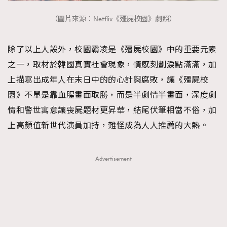
（圖片來源：Netflix《殭屍校園》劇照）
除了以上人設外，校園霸凌是《殭屍校園》中的重要元素
之一，取材於韓國真實社會現象，情感刻劃淚點滿滿，加
上描寫出成年人在末日中的的心計與腐敗，讓《殭屍校
園》不單是靠血腥畫面取勝，而是半劇情半畫面，深度劇
情和警世寓意讓喪屍題材更昇華，結尾伏筆相當不俗，加
上高顏值新世代演員加持，難怪成為人人推薦的大熱。
Advertisement