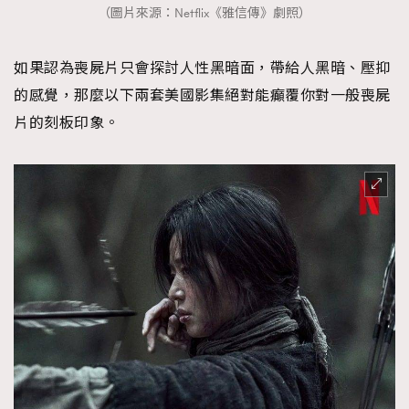
（圖片來源：Netflix《雅信傳》劇照）
如果認為喪屍片只會探討人性黑暗面，帶給人黑暗、壓抑
的感覺，那麼以下兩套美國影集絕對能癲覆你對一般喪屍
片的刻板印象。