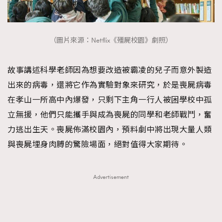
About us
Collaboration Opportunity
Disclaimer
Privacy
New Media Group
|
Madame Figaro editions:
France
|
Greece
|
Japan
|
Portugal
|
Spain
（圖片來源：Netflix《殭屍校園》劇照）
故事講述科學老師因為想要改造被霸凌的兒子而意外製造
出來的病毒，還將它作為實驗對象來研究，於是喪屍病毒
在孝山一所高中內爆發，只剩下主角一行人被困學校中孤
立無援，他們只能攜手與成為喪屍的同學和老師戰鬥，奮
力逃出生天。喪屍佈滿校園內，預料劇中將出現大量人類
與喪屍埋身肉膊的驚險場面，絕對值得大家期待。
Advertisement