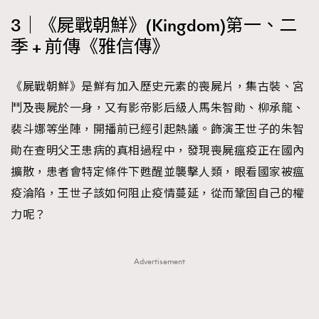
3｜《屍戰朝鮮》(Kingdom)第一、二
季 + 前傳《雅信傳》
《屍戰朝鮮》是鮮有加入歷史元素的喪屍片，集古裝、宮
鬥及喪屍於一身，又有影帝影后級人馬朱智勛、柳承龍、
裴斗娜等坐陣，開播前已經引起熱議。飾演王世子的朱智
勛在查明父王患病的真相過程中，發現喪屍瘟疫正在國內
擴散，患者會特定條件下甦醒並襲擊人類，眼看國家被瘟
疫淪陷，王世子該如何阻止疫情蔓延，從而鞏固自己的權
力呢？
Advertisement