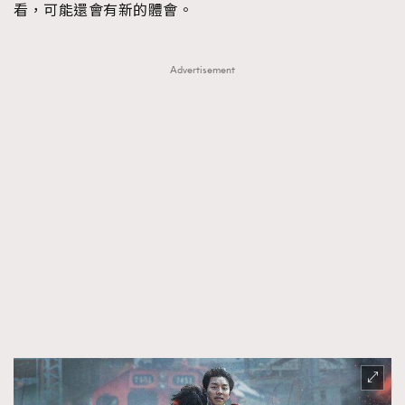
看，可能還會有新的體會。
AFrenchMind
DressLikeAParisienne
EmpowerF
FashionWeek
FigaroAesthetic
Advertisement