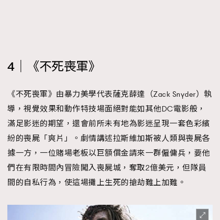
4｜《不死喪軍》
《不死喪軍》由暴力美學代表薩克薛達（Zack Snyder）執
導，視覺效果和動作特技場面絕對能如其他DC電影般，
滿足影迷的期望，還會前所未有地為影迷呈現一套色彩繽
紛的喪屍「爽片」。劇情講述拉斯維加斯被人類與喪屍各
據一方，一位賭場老板以巨額償金請來一群僱傭兵，要他
們在有限時間內冒險闖入喪屍城，奪取2億美元，但隊員
間的自私行為，使這場攤上生死的搶劫難上加難。