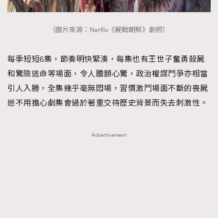
（圖片來源：Netflix《屍戰朝鮮》劇照）
每季短短6集，節奏明快緊湊，每集也有王世子奮勇殺屍
和驚險逃命等場面，令人膽顫心驚，政治權謀鬥爭亦相當
引人入勝，全集幾乎毫無悶場，習慣激鬥場面不斷的喪屍
迷不用擔心劇集會過於著重交待歷史背景而失去刺激性。
Advertisement