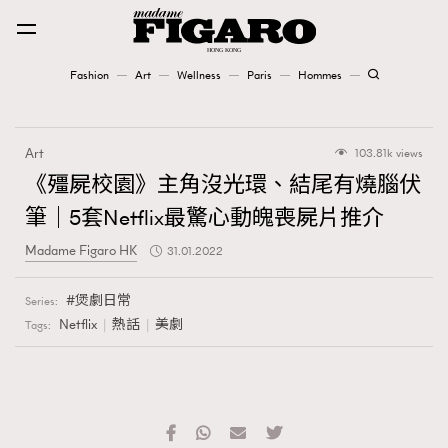
Fashion
Art
Wellness
Paris
Hommes
Fashion
Art
103.81k views
Art
《殭屍校園》主角沒光環、結尾有燒腦伏
筆｜5套Netflix最驚心動魄喪屍片推介
Wellness
Madame Figaro HK
31.01.2022
Karena Lam is On Our Cover
煲劇日常
Series:
Paris
Netflix
熱話
美劇
Tags:
Hommes