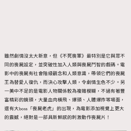
雖然劇情沒太大新意，但《不死喪軍》最特別是它與眾不
同的喪屍設定，並突破性加入人類與喪屍鬥智的戲碼。電
影中的喪屍有社會階級觀念和人類意識，帶領它們的喪屍
王為替愛人復仇，而決心攻擊人類，令劇情生色不少。另
一美中不足的是電影人物關係較為複雜模糊，不過有著豐
富精彩的鏡頭，大量血肉橫飛、爆頭、人體爆炸等場面，
還有大boss「喪屍老虎」的出現，為電影添加視覺上更大
的震撼，絕對是一部具新鮮感的刺激動作喪屍片！