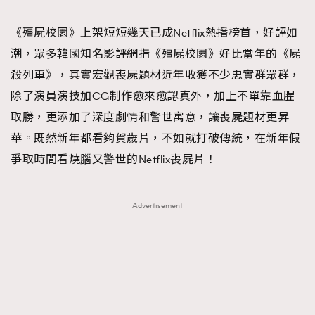
TRENDING
《殭屍校園》上架短短幾天已成Netflix熱播榜首，好評如
#FigaroExhibition 群星力撐MF X Leung Mo《See
AFrenchMind
3
潮，眾多韓國知名影評網指《殭屍校園》好比當年的《屍
You In My Dream》展覽
DressLikeAParisienne
1
殺列車》，其實宏觀喪屍題材近年收獲不少忠實群眾群，
EmpowerF
103
除了演員演技加CG制作愈來愈認真外，加上不單靠血腥
FashionWeek
191
取勝，更添加了深度劇情和警世寓意，讓喪屍題材更昇
FigaroAesthetic
308
華。既然新年都看夠賀歲片，不如就打破傳統，在新年假
FigaroAstrology
416
爭取時間看燒腦又警世的Netflix喪屍片！
FigaroBeauty
424
FigaroBeautyRitual
7
Advertisement
FigaroCeleb
547
#FigaroExhibition Wyman 揭曉 Figaro Exhibition
FigaroCinéma
281
第二站！
FigaroDigitalCover
17
FigaroExhibition
12
FigaroExpert
1