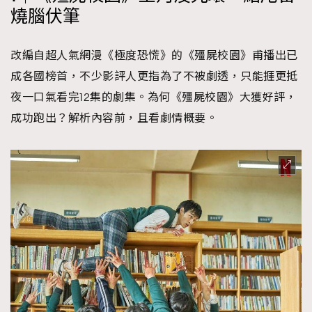
燒腦伏筆
時裝心理學
2
當巨蟹座遇上處女座 Tyson Yoshi x 林家謙
煲劇日常
334
改編自超人氣網漫《極度恐慌》的《殭屍校園》甫播出已
玩物壯志
1
成各國榜首，不少影評人更指為了不被劇透，只能捱更抵
夜一口氣看完12集的劇集。為何《殭屍校園》大獲好評，
成功跑出？解析內容前，且看劇情概要。
本人已詳閱並同意遵守本文列明條款及細則。 請瀏覽
(
nmg.com.hk/privacy
) 閱讀本公司的私隱政策聲明。
本人願意接收新傳媒集團的最新消息及其他宣傳資訊，本人同意
新傳媒集團使用本人的個人資料於任何推廣用途。