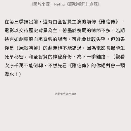
（圖片來源：Netflix《屍戰朝鮮》劇照）
在第三季推出前，還有由全智賢主演的前傳《雅信傳》。
電影以交待歷史背景為主，著墨於喪屍的情節不多，若期
待有如劇集般血脈賁張的場面，可能會比較失望。但如果
你是《屍戰朝鮮》的劇迷絕不能錯過，因為電影會揭曉生
死草秘密，和全智賢的神秘身份，為下一季舖路。（觀看
次序千萬不能倒轉，不然先看《雅信傳》的你絕對會一頭
霧水！）
Advertisement