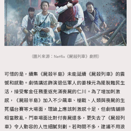
（圖片來源：Netflix《屍殺列車》劇照）
可惜的是，續集《屍殺半島》未能延續《屍殺列車》的震
憾和感動。劇情講述飾演退伍軍人的姜楝元為擺脫難民生
活，接受奪金任務重返充滿喪屍的仁川。為了增加刺激
感，《屍殺半島》加入不少飆車、槍戰、人類與喪屍的生
死擂台賽等大場面，理論上應該刺激感十足，但劇情舖排
相當散亂，鬥車場面比對付喪屍還多，更失去了《屍殺列
車》令人動容的人性細膩刻劃。若時間不多，建議不用浪