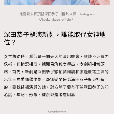
FigaroTalk
48
FigaroWatch
83
比嘉愛未將頂替深田恭子（圖片來源：Instagram
Grooming&Fitness
38
@kyokofukada_official）
HommesFashion
2
HommeStyle
深田恭子辭演新劇，誰能取代女神地
132
位？
NoBagNoLife
349
People
53
#FigaroIssue 專訪陳漢娜Hanna與Takuro｜模特
女主角從缺，看似是一個天大的演出機會，應該不乏有力
TheFrenchWay
145
情侶談愛情
侯補，但情況相反，據聞易角難度極高，令劇組相當頭
VAxChowSangSang
4
痛。首先，新劇是深田恭子夥拍藤岡靛和渡邊圭祐主演的
WatchesWonder&Beyond
21
忘年三角愛情偶像劇，毫無疑問是為深田恭子度身打造
WatchesWonder&Beyond
1
的，要找替補演員的話，對方除了要有不輸深田恭子的知
向ChanelN°5致敬
1
名度，年紀、形象、樣貌都是考慮因素。
大時代小事情
42
時尚熱話
537
時尚配飾
Advertisement
297