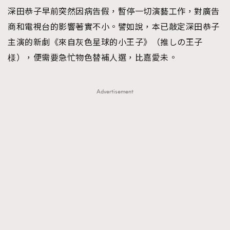
深田恭子早前突然因病告假，暫停一切演藝工作，對廣告
TRENDING
商和電視台的影響著實不小。譬如說，本已敲定深田恭子
#FigaroExhibition 群星力撐MF X Leung Mo《See
AFrenchMind
3
主演的新劇《來自灰色星球的小王子》（推しの王子
You In My Dream》展覽
DressLikeAParisienne
1
様），便需要急忙物色替補人選，比嘉愛未。
EmpowerF
103
FashionWeek
191
Advertisement
FigaroAesthetic
308
FigaroAstrology
416
FigaroBeauty
424
FigaroBeautyRitual
7
FigaroCeleb
547
#FigaroExhibition Wyman 揭曉 Figaro Exhibition
FigaroCinéma
281
第二站！
FigaroDigitalCover
17
FigaroExhibition
12
FigaroExpert
1