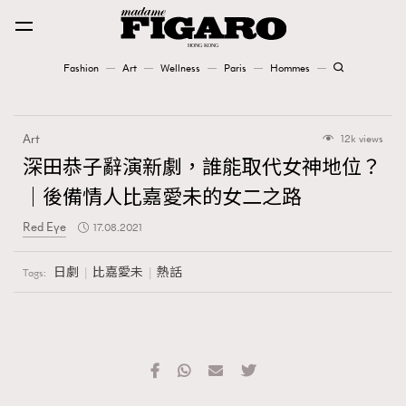
Fashion
Art
Wellness
Paris
Hommes
Fashion
Art
12k views
Art
深田恭子辭演新劇，誰能取代女神地位？
｜後備情人比嘉愛未的女二之路
Wellness
Red Eye
17.08.2021
Karena Lam is On Our Cover
日劇
比嘉愛未
熱話
Tags:
Paris
Hommes