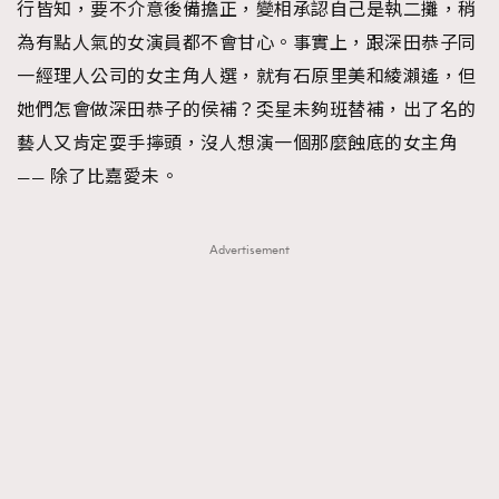
行皆知，要不介意後備擔正，變相承認自己是執二攤，稍
為有點人氣的女演員都不會甘心。事實上，跟深田恭子同
一經理人公司的女主角人選，就有石原里美和綾瀨遙，但
她們怎會做深田恭子的侯補？奀星未夠班替補，出了名的
藝人又肯定耍手擰頭，沒人想演一個那麼蝕底的女主角
—— 除了比嘉愛未。
Advertisement