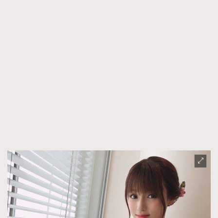
時裝心理學
2
當巨蟹座遇上處女座 Tyson Yoshi x 林家謙
煲劇日常
334
玩物壯志
1
本人已詳閱並同意遵守本文列明條款及細則。 請瀏覽
(
nmg.com.hk/privacy
) 閱讀本公司的私隱政策聲明。
本人願意接收新傳媒集團的最新消息及其他宣傳資訊，本人同意
新傳媒集團使用本人的個人資料於任何推廣用途。