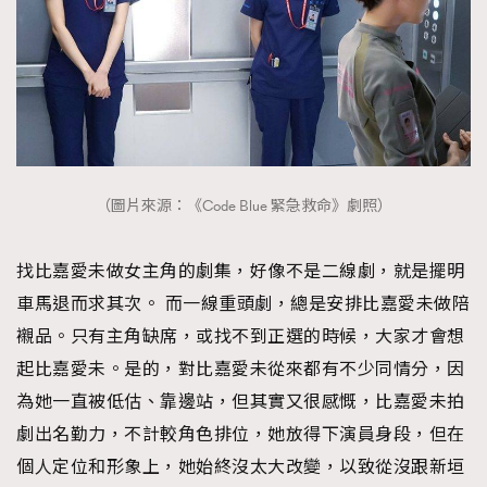
（圖片來源：《Code Blue 緊急救命》劇照）
找比嘉愛未做女主角的劇集，好像不是二線劇，就是擺明
車馬退而求其次。 而一線重頭劇，總是安排比嘉愛未做陪
襯品。只有主角缺席，或找不到正選的時候，大家才會想
起比嘉愛未。是的，對比嘉愛未從來都有不少同情分，因
為她一直被低估、靠邊站，但其實又很感慨，比嘉愛未拍
劇出名勤力，不計較角色排位，她放得下演員身段，但在
個人定位和形象上，她始終沒太大改變，以致從沒跟新垣