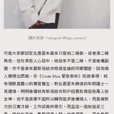
（圖片來源：Instagram @higa_manami）
可能大家都認定比嘉愛未最多只是拍二線劇，或者演二線
角色，但在某些人心目中，她從來不是二線，不是後備副
選，亦不是拿來跟新垣結衣相提並論的同鄉閨密。因為情
人眼裡出西施，在《Code Blue 緊急救命》的故事裡，就
有個憨直膽小的實習醫生，對比嘉愛未飾演的年輕護士一
見鍾情，明明身邊就有新垣結衣和戶田惠梨香這些萬人迷
女神，他不是高攀不起所以轉而追求後備情人，而是被對
方的沉實冷靜、工作認真所吸引。而且這一追就追足三