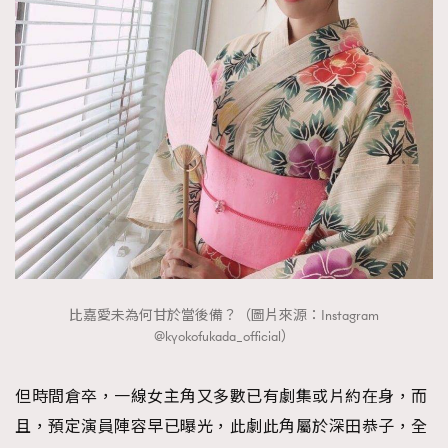
About us
Collaboration Opportunity
Disclaimer
Privacy
New Media Group
|
Madame Figaro editions:
France
|
Greece
|
Japan
|
Portugal
|
Spain
比嘉愛未為何甘於當後備？（圖片來源：Instagram
@kyokofukada_official）
但時間倉卒，一線女主角又多數已有劇集或片約在身，而
且，預定演員陣容早已曝光，此劇此角屬於深田恭子，全