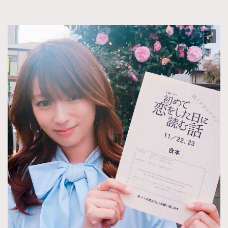
FigaroFrancais
41
FigaroGadget
1
FigaroHealth
647
FigaroHub
128
FigaroIcon
68
法國五月French May專訪四位香港文藝代表
FigaroInsight
156
FigaroIssue
271
FigaroJewellery
87
FigaroLifestyle
230
FigaroLove
89
FigaroMasterclass
20
FigaroMusic
90
FigaroStyle
89
#FigaroIssue 容祖兒封面專訪｜追逐歌手夢
FigaroSubculture
14