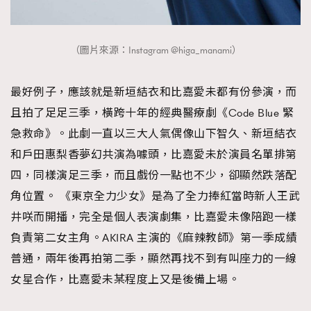
（圖片來源：Instagram @higa_manami）
最好例子，應該就是新垣結衣和比嘉愛未都有份參演，而
且拍了足足三季，橫跨十年的經典醫療劇《Code Blue 緊
急救命》。此劇一直以三大人氣偶像山下智久、新垣結衣
和戶田惠梨香夢幻共演為噱頭，比嘉愛未於演員名單排第
四，同樣演足三季，而且戲份一點也不少，卻顯然跌落配
角位置。 《東京全力少女》是為了全力捧紅當時新人王武
井咲而開播，完全是個人表演劇集，比嘉愛未像陪跑一樣
負責第二女主角。AKIRA 主演的《麻辣教師》第一季成績
普通，兩年後再拍第二季，顯然再找不到有叫座力的一線
女星合作，比嘉愛未某程度上又是後備上場。