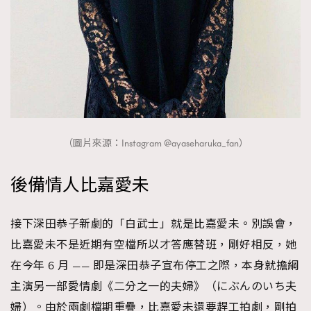
（圖片來源：Instagram @ayaseharuka_fan）
後備情人比嘉愛未
接下深田恭子新劇的「白武士」就是比嘉愛未。別誤會，
比嘉愛未不是近期有空檔所以才答應替班，剛好相反，她
在今年 6 月 —— 即是深田恭子宣布停工之際，本身就擔綱
主演另一部愛情劇《二分之一的夫婦》（にぶんのいち夫
婦）。由於兩劇檔期重疊，比嘉愛未還要趕工拍劇，剛拍