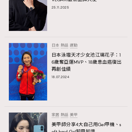
25.11.2025
日本
熱話
運動
日本泳壇天才少女池江璃花子：1
6歲奪亞運MVP、18歲患血癌復出
再創佳績
18.07.2024
家居
熱話
美甲
美甲師分享4大自己用Gel甲機、s
oft hard Gel卸甲知識