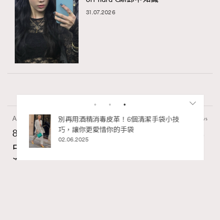
31.07.2026
Art
7.2k views
私藏的顯
別再用酒精消毒皮革！6個清潔手袋小技
巧，讓你更愛惜你的手袋
8月香港藝術展覽：香港故宮文化博物館《城
02.06.2025
中一日》、遊戲迷必訪《游於藝乎》、《西
源里選畫》捕捉香港情懷
Ankie Pang
8 hours ago
RECOMMENDED
FigaroAesthetic
Series:
藝術
藝術展覽
香港故宮文化博物館
Tags: