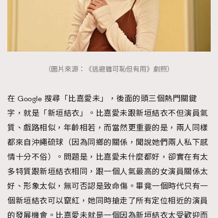
（圖片來源：《逃避雖可恥但有用》劇照）
TRENDING
AFrenchMind
DressLikeAParisienne
在 Google 搜尋「比嘉愛未」，後面的頭三個熱門關鍵
EmpowerF
FashionWeek
FigaroAesthetic
字，就是「新垣結衣」。比嘉愛未跟新垣結衣不但演員氣
質、戲路相似，年齡相若，而當然更重要的是，兩人同樣
都來自沖繩硫球（因為同鄉的關係，聞說她們兩人私下感
情十分不俗）。問題是，比嘉愛未什麼都好，卻實在有太
多特質跟新垣結衣相同，跟一個人氣最高的女演員關係太
好、形象太似，無可否認是致命傷。畢竟一個時代只有一
個新垣結衣可以竄紅，她同時搶走了所有定位相近的演員
的發展機會。比嘉愛未就是一個因為新垣結衣太受歡迎而