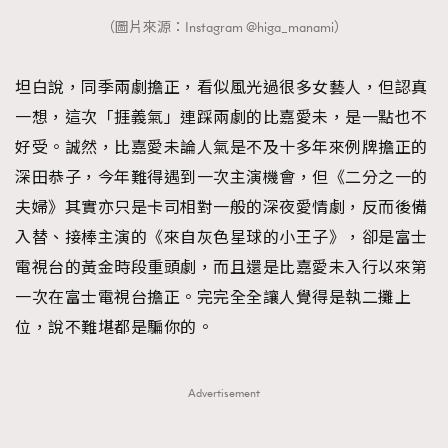
（圖片來源：Instagram @higa_manami）
坦白說，同季兩劇擔正，看似風光過很多女藝人，但認真
一想，這次「捱義氣」連踩兩劇的比嘉愛未，是一點也不
好受。誠然，比嘉愛未論人氣是不及十多年來例牌擔正的
深田恭子，今年難得遇到一次主演機會，但《二分之一的
夫婦》其實亦只是卡司相對一般的深夜愛情劇，反而後備
入替、接棒主演的《來自灰色星球的小王子》，卻是富士
電視台的黃金時段重頭劇，而且還是比嘉愛未入行以來第
一次在富士電視台擔正。完完全全讓人覺得是執二攤上
位，說不難堪都是騙你的。
Advertisement