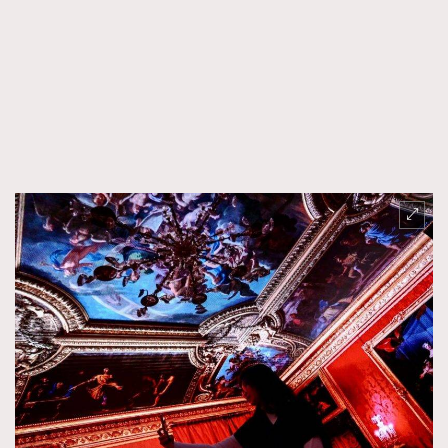
FigaroFrancais
41
FigaroGadget
1
FigaroHealth
647
FigaroHub
128
FigaroIcon
68
法國五月French May專訪四位香港文藝代表
FigaroInsight
156
FigaroIssue
271
FigaroJewellery
87
FigaroLifestyle
230
FigaroLove
89
FigaroMasterclass
20
FigaroMusic
90
FigaroStyle
89
#FigaroIssue 容祖兒封面專訪｜追逐歌手夢
FigaroSubculture
14