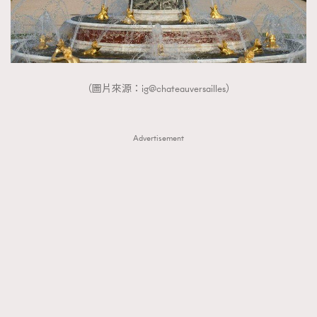
（圖片來源：ig@chateauversailles）
Advertisement