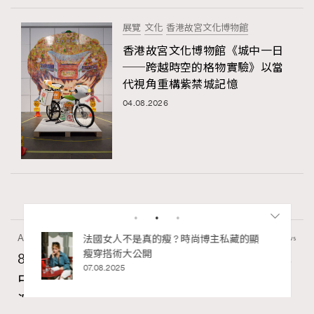
展覽
文化
香港故宮文化博物館
香港故宮文化博物館《城中一日
──跨越時空的格物實驗》以當
代視角重構紫禁城記憶
04.08.2026
Art
11.4k views
私藏的顯
別再用酒精消毒皮革！6個清潔手袋小技
巧，讓你更愛惜你的手袋
8月香港藝術展覽：香港故宮文化博物館《城
02.06.2025
中一日》、遊戲迷必訪《游於藝乎》、《西
源里選畫》捕捉香港情懷