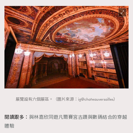
時裝心理學
2
當巨蟹座遇上處女座 Tyson Yoshi x 林家謙
煲劇日常
334
玩物壯志
1
本人已詳閱並同意遵守本文列明條款及細則。 請瀏覽
(
nmg.com.hk/privacy
) 閱讀本公司的私隱政策聲明。
本人願意接收新傳媒集團的最新消息及其他宣傳資訊，本人同意
展覽設有六個展區。（圖片來源：ig@chateauversailles）
新傳媒集團使用本人的個人資料於任何推廣用途。
閱讀跟多：
與林嘉欣同遊凡爾賽宮古蹟與數碼結合的穿越
體驗