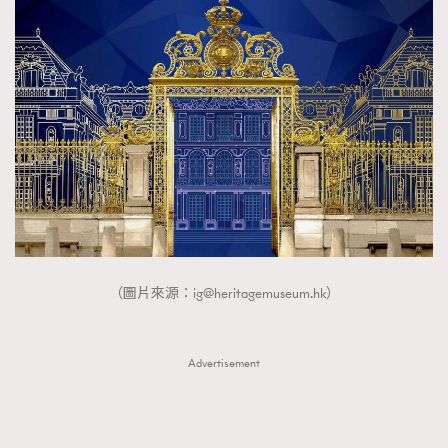
（圖片來源：
ig@heritagemuseum.hk
）
Advertisement