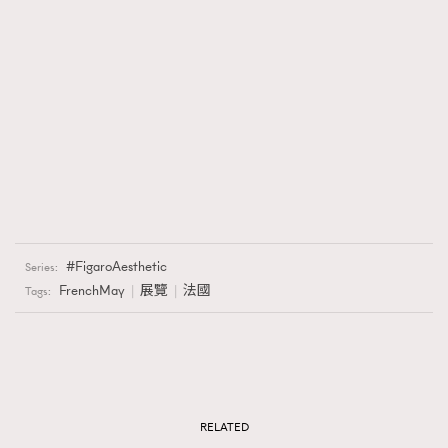
FigaroAesthetic
Series:
FrenchMay
展覽
法國
Tags:
RELATED