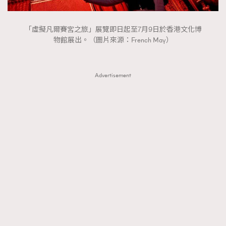
FigaroTalk
48
FigaroWatch
83
「虛擬凡爾賽宮之旅」展覽即日起至7月9日於香港文化博
Grooming&Fitness
38
物館展出。（圖片來源：French May）
HommesFashion
2
HommeStyle
132
Advertisement
NoBagNoLife
349
People
53
#FigaroIssue 專訪陳漢娜Hanna與Takuro｜模特
TheFrenchWay
145
情侶談愛情
VAxChowSangSang
4
WatchesWonder&Beyond
21
WatchesWonder&Beyond
1
向ChanelN°5致敬
1
大時代小事情
42
時尚熱話
537
時尚配飾
297