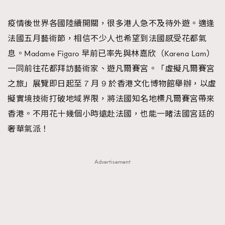
TRENDING
疫情後世界各國陸續開關，很多港人急不及待外遊。適逢
#FigaroExhibition 群星力撐MF X Leung Mo《See
AFrenchMind
3
法國五月藝術節，相信不少人也希望到法國感受花都氣
You In My Dream》展覽
DressLikeAParisienne
1
息。Madame Figaro 早前已率先與林嘉欣（Karena Lam）
EmpowerF
103
一同前往花都拜訪藝術家、遊凡爾賽宮。「虛擬凡爾賽宮
FashionWeek
191
之旅」展覽即日起至 7 月 9 於香港文化博物館舉辦，以虛
FigaroAesthetic
308
擬實境技術打破地域界限，將法國知名地標凡爾賽宮帶來
FigaroAstrology
417
香港。不用花十幾個小時遠赴法國，也能一睹法國宮廷的
FigaroBeauty
424
奢華氣派！
FigaroBeautyRitual
7
FigaroCeleb
547
Advertisement
#FigaroExhibition Wyman 揭曉 Figaro Exhibition
FigaroCinéma
281
第二站！
FigaroDigitalCover
17
FigaroExhibition
12
FigaroExpert
1