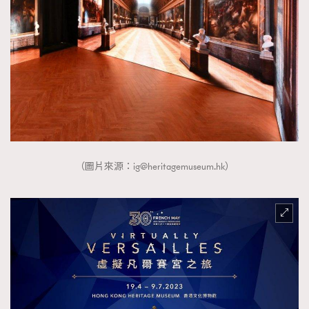
（圖片來源：
ig@heritagemuseum.hk
）