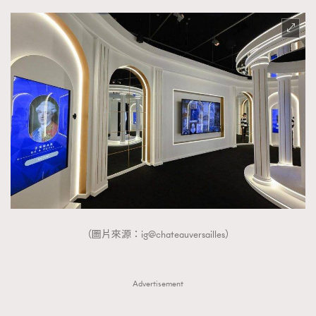
（圖片來源：ig@chateauversailles）
Advertisement