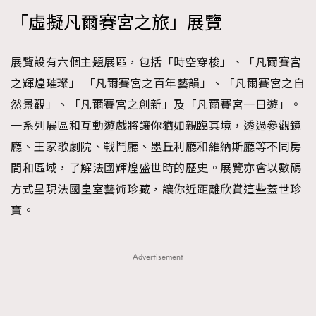
「虛擬凡爾賽宮之旅」展覽
About us
Collaboration Opportunity
Disclaimer
Privacy
New Media Group
|
Madame Figaro editions:
France
|
Greece
|
Japan
|
Portugal
|
Spain
展覽設有六個主題展區，包括「時空穿梭」、「凡爾賽宮
之輝煌璀璨」 「凡爾賽宮之百年藝韻」、「凡爾賽宮之自
然景觀」、「凡爾賽宮之創新」及「凡爾賽宮一日遊」。
一系列展區和互動遊戲將讓你猶如親臨其境，透過參觀鏡
廳、王家歌劇院、戰鬥廳、墨丘利廳和維納斯廳等不同房
間和區域，了解法國輝煌盛世時的歷史。展覽亦會以數碼
方式呈現法國皇室藝術珍藏，讓你近距離欣賞這些蓋世珍
寶。
Advertisement