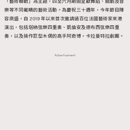
「藝術聯動」為主題，四至六月期間呈獻舞蹈、戲劇及音
樂等不同範疇的藝術活動。為慶祝三十週年，今年節目陣
容鼎盛，自 2019 年以來首次邀請過百位法國藝術家來港
演出，包括塔納弦樂四重奏、凱倫安及德布西弦樂四重
奏，以及操作巨型木偶的高手阿奇博・卡拉曼特拉劇團。
Advertisement