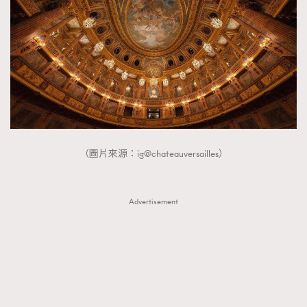
（圖片來源：ig@chateauversailles）
Advertisement