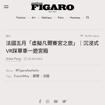
Fashion
Art
Wellness
Paris
Hommes
Fashion
Art
10.31k views
Art
法國五月「虛擬凡爾賽宮之旅」｜沉浸式
VR踩單車一遊宮殿
Wellness
Ankie Pang
22.04.2023
Karena Lam is On Our Cover
FigaroAesthetic
Series:
Paris
FrenchMay
展覽
法國
Tags:
Hommes