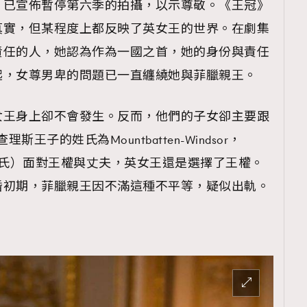
，已宣佈暫停第六季的拍攝，以示尊敬。《王冠》
TRENDING
真實，但某程度上都反映了英女王的世界。在劇集
ressLikeAParisienne
Empower
責任的人，她認為作為一國之首，她的身份與責任
FigaroAesthetic
起，女尊男卑的問題已一直纏繞她與菲臘親王。
女王身上卻不會發生。反而，他們的子女卻主要跟
斯王子的姓氏為Mountbatten-Windsor，
親王之姓氏）面對王權與丈夫，英女王還是選擇了王權。
婚初期，菲臘親王因不滿這種不平等，疑似出軌。