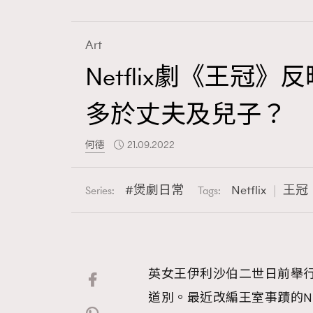
Art
Netflix劇《王
Fashion
多於丈夫及兒子？
Art
何德
21.09.2022
煲劇日常
Netflix
王冠
Series:
Tags:
Wellness
英女王伊利沙伯二世日前舉
Paris
道別。最近改編王室事蹟的Ne