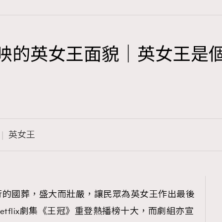
冠》反映的英女王面貌｜英女王
TRENDING
3
AFrenchMind
1
DressLikeAParisienne
英女王
103
EmpowerF
191
FashionWeek
308
FigaroAesthetic
行的國葬，盛大而壯嚴，讓民眾為英女王作出最後
tflix劇集《王冠》重登熱播榜十大，而劇組亦宣