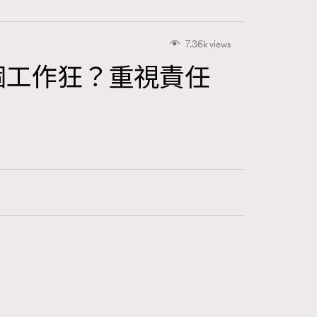
7.36k views
是個工作狂？重視責任
415
FigaroAstrology
424
FigaroBeauty
7
FigaroBeautyRitual
547
FigaroCeleb
281
FigaroCinéma
17