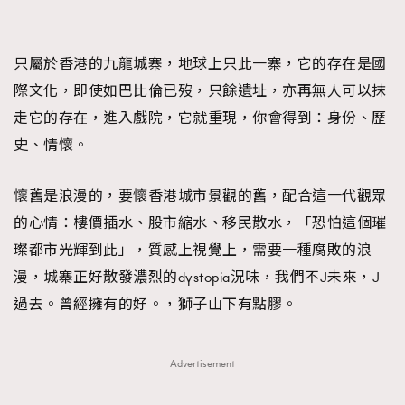
只屬於香港的九龍城寨，地球上只此一寨，它的存在是國
際文化，即使如巴比倫已歿，只餘遺址，亦再無人可以抹
走它的存在，進入戲院，它就重現，你會得到：身份、歷
史、情懷。
懷舊是浪漫的，要懷香港城市景觀的舊，配合這一代觀眾
的心情：樓價插水、股市縮水、移民散水，「恐怕這個璀
璨都市光輝到此」，質感上視覺上，需要一種腐敗的浪
漫，城寨正好散發濃烈的dystopia況味，我們不J未來，J
過去。曾經擁有的好。，獅子山下有點膠。
Advertisement