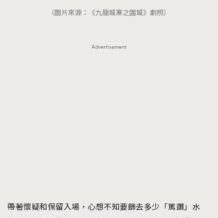
FigaroTalk
48
（圖片來源：《九龍城寨之圍城》劇照）
FigaroWatch
83
Grooming&Fitness
38
HommesFashion
Advertisement
2
HommeStyle
132
NoBagNoLife
349
People
53
#FigaroIssue 專訪陳漢娜Hanna與Takuro｜模特
TheFrenchWay
145
情侶談愛情
VAxChowSangSang
4
WatchesWonder&Beyond
21
WatchesWonder&Beyond
1
向ChanelN°5致敬
1
大時代小事情
42
時尚熱話
537
帶著懷疑和保留入場，心想不知要篩去多少「篤讚」水
時尚配飾
297