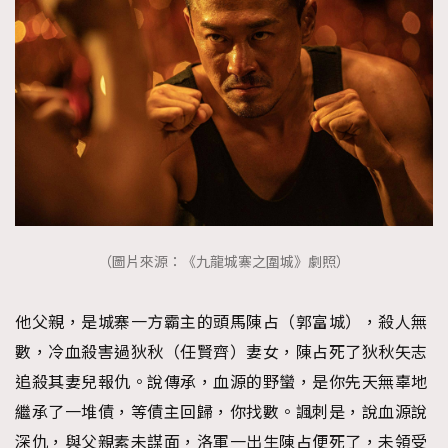
（圖片來源：《九龍城寨之圍城》劇照）
他父親，是城寨一方霸主的頭馬陳占（郭富城），殺人無
數，冷血殺害過狄秋（任賢齊）妻女，陳占死了狄秋矢志
追殺其妻兒報仇。說傳承，血源的野蠻，是你先天無辜地
繼承了一堆債，等債主回歸，你找數。諷刺是，說血源說
深仇，與父親素未謀面，洛軍一出生陳占便死了，未領受