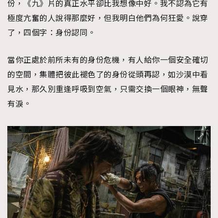
份，《九》片的真正水平卻比我想像中好。我不認為它有
時裝心理學
2
極度亢奮的人說得那麼好，但我明白他們為何狂愛。說穿
當巨蟹座遇上處女座 Tyson Yoshi x 林家謙
煲劇日常
334
了，四個字：身份認同。
玩物壯志
1
當你正處於前所未有的身份危機，有人給你一個安全確切
的空間，集體把彼此褪色了的身份從頭再認，如沙漠中看
見水，那久別重逢呼吸到空氣，只需交換一個眼神，無聲
有淚。
本人已詳閱並同意遵守本文列明條款及細則。 請瀏覽
(
nmg.com.hk/privacy
) 閱讀本公司的私隱政策聲明。
本人願意接收新傳媒集團的最新消息及其他宣傳資訊，本人同意
新傳媒集團使用本人的個人資料於任何推廣用途。