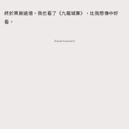
TRENDING
終於票房過億，我也看了《九龍城寨》，比我想像中好
#FigaroExhibition 群星力撐MF X Leung Mo《See
AFrenchMind
3
看。
You In My Dream》展覽
DressLikeAParisienne
1
EmpowerF
103
Advertisement
FashionWeek
191
FigaroAesthetic
308
FigaroAstrology
416
FigaroBeauty
424
FigaroBeautyRitual
7
FigaroCeleb
547
#FigaroExhibition Wyman 揭曉 Figaro Exhibition
FigaroCinéma
281
第二站！
FigaroDigitalCover
17
FigaroExhibition
12
FigaroExpert
1