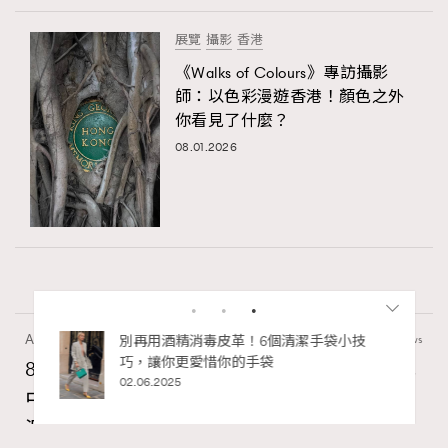
展覽
攝影
香港
《Walks of Colours》專訪攝影
師：以色彩漫遊香港！顏色之外
你看見了什麼？
08.01.2026
Art
7.2k views
私藏的顯
別再用酒精消毒皮革！6個清潔手袋小技
巧，讓你更愛惜你的手袋
8月香港藝術展覽：香港故宮文化博物館《城
02.06.2025
中一日》、遊戲迷必訪《游於藝乎》、《西
源里選畫》捕捉香港情懷