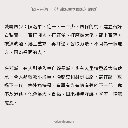
（圖片來源：《九龍城寨之圍城》劇照）
城寨四少：陳洛軍、信一、十二少、四仔的情，建立得好
看紮實，一齊打賤人、打麻雀、打魔頭大佬，齊上齊落。
被潰敗過，捲土重來，再打過，智取力敵，不因為一個地
方，因為裡面的人。
在孤城，有人引狼入室自毀長城，也有人重情重義大氣傳
承。全人類救救小洛軍，從歷史和身份脈絡，盡在說：放
過下一代。格外痛快是，有勇有謀有情有義的下一代，你
不放過他，他會長大、自強、回來接棒守護，就等一陣龍
捲風。
Advertisement