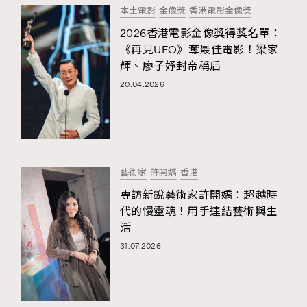
本土電影
金像獎
香港電影金像獎
2026香港電影金像獎得獎名單：
《再見UFO》奪最佳電影！梁家
輝、廖子妤封帝稱后
20.04.2026
藝術家
許開嬌
香港
專訪新銳藝術家許開嬌：超越時
代的慢靈魂！用手連結藝術與生
活
31.07.2026