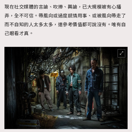
FigaroFrancais
41
現在社交媒體的言論、吹捧、輿論，已大規模被有心播
FigaroGadget
1
弄，全不可信。帶風向或過度感情用事、或被風向帶走了
FigaroHealth
647
而不自知的人太多太多，連參考價值都可說沒有。唯有自
FigaroHub
己眼看才真。
128
FigaroIcon
68
法國五月French May專訪四位香港文藝代表
FigaroInsight
156
FigaroIssue
271
FigaroJewellery
87
FigaroLifestyle
230
FigaroLove
89
FigaroMasterclass
20
FigaroMusic
90
FigaroStyle
89
#FigaroIssue 容祖兒封面專訪｜追逐歌手夢
FigaroSubculture
14