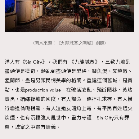
（圖片來源：《九龍城寨之圍城》劇照）
洋人有《Sin City》，我們有 《九龍城寨》，三教九流到
盡頭便是獵奇，頹亂到盡頭便是型格，唧魚蛋、叉燒飯、
盂蘭節，盡是另類民情美學的格調。重建這個舊城，是賣
點，也是production value。在破落凌亂、殘街陋巷、黃賭
毒黑，錯綜複雜的國度，有人爛命一條掙扎求存，有人橫
行霸道偷呃拐騙，有人渣道友暗角上電，有平民百姓燈火
炊煙，也有沉穩強人亂世中，盡力守護。Sin City只有罪
惡，城寨之中還有情義。