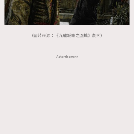
About us
Collaboration Opportunity
Disclaimer
Privacy
New Media Group
|
Madame Figaro editions:
France
|
Greece
|
Japan
|
Portugal
|
Spain
（圖片來源：《九龍城寨之圍城》劇照）
Advertisement