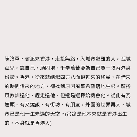
AFrenchMind
DressLikeAParisienne
EmpowerF
FashionWeek
FigaroAesthetic
陳洛軍，偷渡來香港，走投無路，入城寨避難的人，孤城
孤兒，靠自己，頑固地、千辛萬苦要為自己買一張香港身
份證。香港，從來就結聚四方八面避難來的移民，在借來
的時間借來的地方，卻找到原因風箏希望落地生根。龍捲
風教訓過他，趕走過他，但還是選擇給機會他。從此有瓦
遮頭、有叉燒飯、有街坊、有朋友，外面的世界再大，城
寨已是他一生未遇的天堂。(吊詭是他本來就是香港出生
的，本身就是香港人)