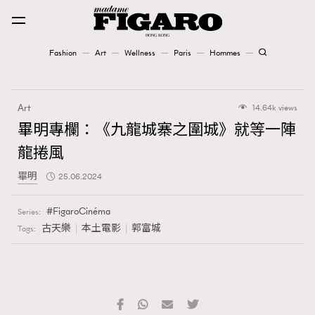
Fashion
Art
Wellness
Paris
Hommes
Fashion
Art
14.64k views
Art
畢明專欄：《九龍城寨之圍城》就等一陣
龍捲風
Wellness
畢明
25.06.2024
Karena Lam is On Our Cover
FigaroCinéma
Series:
Paris
古天樂
本土電影
郭富城
Tags:
Hommes