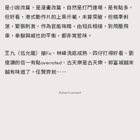
是小說改篇，是漫畫改篇，自然是打鬥連場，是有點多，
但好看，港式動作片的上乘示範，未算突破，但精準俐
落，緊張刺激，作為官能味精，由短兵相接，到飛簷飛
車，拳腳與威也的平衡，都非常惹味。
王九（伍允龍）搶Fo、林峰洗底成熟、四仔打得好看、劉
俊謙的信一有點overrated、古天樂是古天樂，郭富城越來
越有味道了。任賢齊就⋯⋯
Advertisement