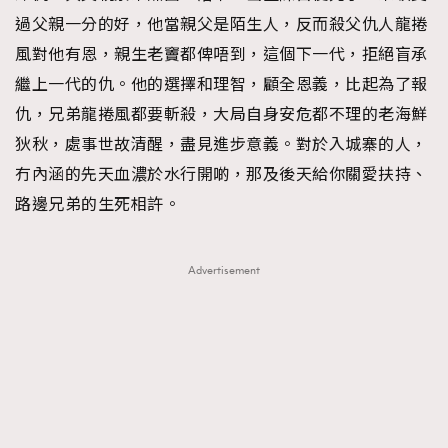
過父親一分的好，他當親父是陌生人，反而殺父仇人龍捲
風對他有恩，親生老竇都俾唔到，這個下一代，拒絕盲承
繼上一代的仇。他的選擇和理智，顧全恩義，比起為了報
仇，兄弟龍捲風都要斬殺，大局自身安危都不理的老海鮮
狄秋，處事世故清醒，盡見進步意義。對於入城寨的人，
冇內涵的先天血濃於水行開啲，那及後天給你關愛扶持、
路邊兄弟的生死相許。
Advertisement