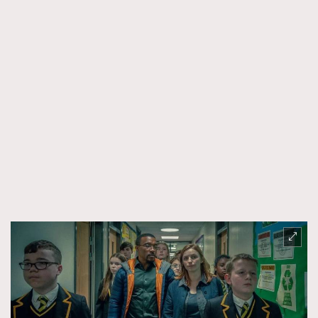
About us
Collaboration Opportunity
Disclaimer
Privacy
New Media Group
|
Madame Figaro editions:
France
|
Greece
|
Japan
|
Portugal
|
Spain