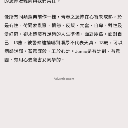
的恐怖及難解與我們常在。
像所有同類經典前作一樣，青春之恐怖在心智未成熟，於
是冇性，荷爾蒙亂竄，憤怒、反叛、亢奮、自卑，對性及
愛好奇，卻永遠沒有足夠的人生準備，面對朋輩，面對自
己。13歲，被警察逮捕嚇到瀨尿不代表天真， 13歲，可以
病態說謊，蓄意謀殺，工於心計。Jamie是有計劃、有意
圖、有用心去殺害女同學的。
Advertisement
TRENDING
AFrenchMind
DressLikeAParisienne
EmpowerF
FashionWeek
FigaroAesthetic