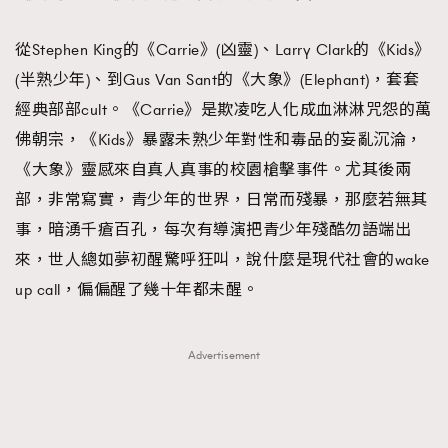
FigaroFrancais
41
從Stephen King的《Carrie》(凶靈)、Larry Clark的《Kids》
FigaroGadget
1
(半熟少年)、到Gus Van Sant的《大象》(Elephant)，套套
FigaroHealth
647
經典部部cult。《Carrie》是欺凌吃人化成血淋淋咒怨的萬
FigaroHub
128
佛朝宗，《Kids》暴露未熟少年對性和毒品的妄亂沉淪，
FigaroIcon
68
法國五月French May專訪四位香港文藝代表
《大象》靈感來自真人真事的校園槍擊事件。尤其後兩
FigaroInsight
156
部，非常寫實，青少年的世界，日常而殘暴，那麼若無其
FigaroIssue
271
事，暗湧千瘡百孔，每次有導演把青少年殘酷勿語端出
FigaroJewellery
87
來，世人總如夢初醒驚呼狂叫，說什麼是現代社會的wake
FigaroLifestyle
230
up call，偏偏醒了幾十年都未醒。
FigaroLove
89
FigaroMasterclass
20
Advertisement
FigaroMusic
90
FigaroStyle
89
#FigaroIssue 容祖兒封面專訪｜追逐歌手夢
FigaroSubculture
14