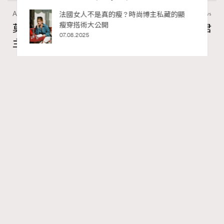
Art
60 views
私藏的顯
別再用酒精消毒皮革！6個清潔手袋小技
巧，讓你更愛惜你的手袋
莫扎特16歲歌劇神作！非凡美樂帶來《獨裁君
02.06.2025
主斯拉》香港首演重現古羅馬政治風暴
Ankie Pang
5 hours ago
FigaroAesthetic
Series:
文化
表演藝術
Tags:
RECOMMENDED
說起莫扎特的歌劇，大家最熟悉的大概是《魔笛》。這部
莫扎特生前完成的最後一部歌劇固然是經典，但原來他早
於16歲的青蔥之年，就已經寫下一齣極具野心、音樂難度