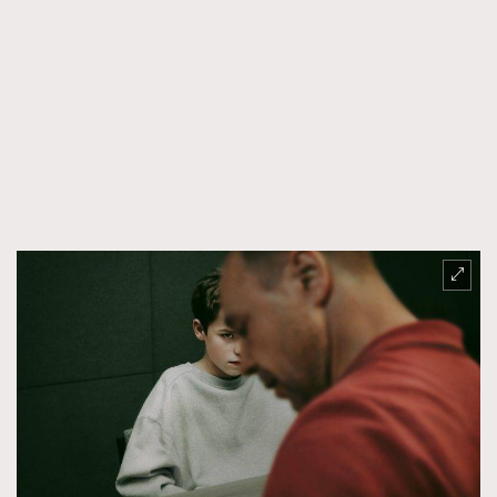
FigaroTalk
48
FigaroWatch
83
Grooming&Fitness
38
HommesFashion
2
HommeStyle
132
NoBagNoLife
349
People
53
#FigaroIssue 專訪陳漢娜Hanna與Takuro｜模特
TheFrenchWay
145
情侶談愛情
VAxChowSangSang
4
WatchesWonder&Beyond
21
WatchesWonder&Beyond
1
向ChanelN°5致敬
1
大時代小事情
42
時尚熱話
537
時尚配飾
297