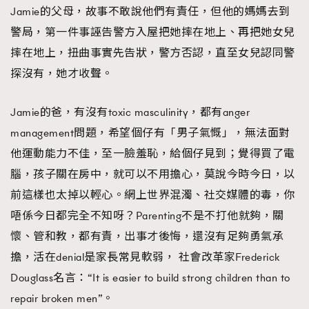
Jamie的父母，故事不敢說他們有責任，但他的媽媽去到
警局，第一件事誣告警方入屋把她摔在地上、再把她女兒
摔在地上，扭曲事實先告狀，警方否認，直至女兒認同警
探沒有，她才收聲。
Jamie的爸，有沒有toxic masculinity，都有anger
management問題，希望個仔有「男子氣慨」，無法面對
他運動能力不佳，至一臉羞恥，給個仔見到；覺得買了電
腦，孩子關在房中，就可以不用擔心，莫說今時今日，以
前這樣也太掉以輕心。網上世界混濁、社交媒體的毒，你
唔係今日都完全不知呀？Parenting不是不打他就夠，關
懷、管和教，都有責，出事才後悔，還沒有足夠勇氣承
擔，活在denial是家長常見軟弱， 社會改革家Frederick
Douglass名言：“It is easier to build strong children than to
repair broken men”。