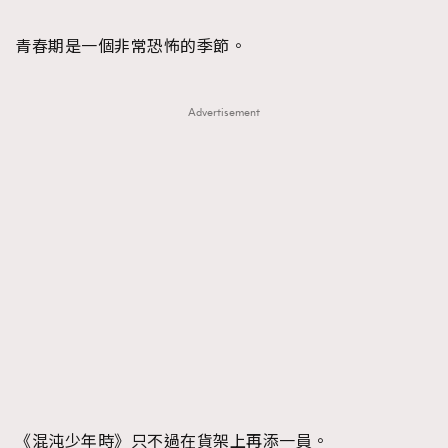
TRENDING
青春期是一個非常恐怖的季節。
#FigaroExhibition 群星力撐MF X Leung Mo《See
AFrenchMind
3
You In My Dream》展覽
DressLikeAParisienne
1
Advertisement
EmpowerF
103
FashionWeek
191
FigaroAesthetic
308
FigaroAstrology
416
FigaroBeauty
424
FigaroBeautyRitual
7
FigaroCeleb
547
#FigaroExhibition Wyman 揭曉 Figaro Exhibition
FigaroCinéma
281
第二站！
FigaroDigitalCover
17
FigaroExhibition
12
FigaroExpert
1
《混沌少年時》只不過在貨架上再添一員。