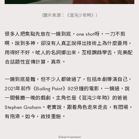
時裝心理學
2
當巨蟹座遇上處女座 Tyson Yoshi x 林家謙
（圖片來源：《混沌少年時》）
煲劇日常
334
玩物壯志
1
很多人把焦點先放在一鏡到底，one shot呀，一刀不剪
啊，說到多神，卻沒有人真正說得出技術上為什麼要用，
用得好不好。唬人的名詞擲出來，互相鸚鵡學舌，完美配
合話題性宣傳計算，真乖。
一鏡到底是難，但不少人都做過了，包括本劇導演自己，
本人已詳閱並同意遵守本文列明條款及細則。 請瀏覽
2021年前作《Boiling Point》92分鐘的電影，一鏡過，說
(
nmg.com.hk/privacy
) 閱讀本公司的私隱政策聲明。
一間餐廳一晚的戲劇，主角也是《混沌少年時》的爸爸
本人願意接收新傳媒集團的最新消息及其他宣傳資訊，本人同意
新傳媒集團使用本人的個人資料於任何推廣用途。
Stephen Graham。老實說，跟着角色走來走去，有悶場，
有拖滯。如今，故技重施。
Advertisement