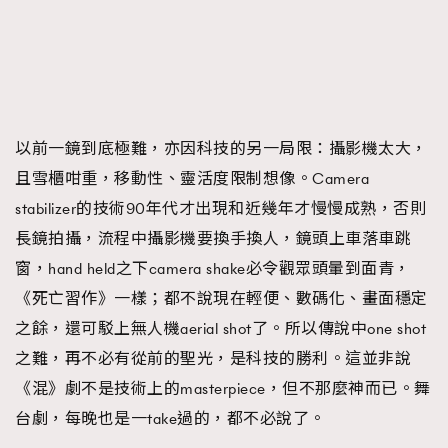
以前一鏡到底極難，亦因科技的另一局限：攝影機太大，
且雪櫃咁重，移動性、靈活度限制想像。Camera
stabilizer的技術90年代才出現和近幾年才慢慢成熟，否則
長鏡拍攝，流程中攝影機要換手換人，鏡頭上車落車跳
窗，hand held之下camera shake必令觀眾頭暈到面青，
《死亡習作》一樣；都不說現在輕便、數碼化、畫面穩定
之餘，還可駁上無人機aerial shot了。所以傳說中one shot
之難，再不必有從前的聖光，是科技的勝利。這並非說
《混》劇不是技術上的masterpiece，但不那麼神而已。舞
台劇，每晚也是一take過的，都不必說了。