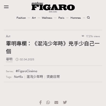
Fashion
Art
Wellness
Paris
Hommes
Fashion
Art
17.21k views
Art
畢明專欄：《混沌少年時》兇手少自己一
個
Wellness
畢明
02.04.2025
Karena Lam is On Our Cover
FigaroCinéma
Series:
Paris
Netflix
混沌少年時
煲劇日常
Tags:
Hommes