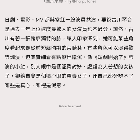
（圖片來源：Ig ＠harp_tone）
日劇、電影、MV 都與當紅一線演員共演，要說古川琴音
是過去一年上位速度最驚人的女演員也不過分。誠然，古
川有著一張輪廓獨特的臉，讓人印象深刻，她可能某些角
度看起來像從前短髮時期的宮崎葵，有些角色可以演得歡
樂爛漫，但其實細看有點厭世陰沉，像《短劇開始了》飾
演的小紬，別人眼中是個溫柔討好、處處為人著想的女孩
子，卻總自覺是個壞心眼的惡毒女子，連自己都分辨不了
哪些是真心，哪裡是假意。
Advertisement