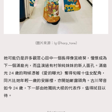
（圖片來源：Ig ＠harp_tone）
她可能仍是許多觀眾心目中一個長得像宮崎葵，憧憬成為
下一個滿島光，而且演過有村架純妹妹的新人面孔。滿島
光 24 歲的時候憑著《愛的曝光》奪得旬報十佳女配角，
同片比她年輕一歲的安藤櫻，亦開始嶄露頭角。古川琴音
如今 24 歲，下一部由她獨挑大樑的代表作，值得拭目以
待。