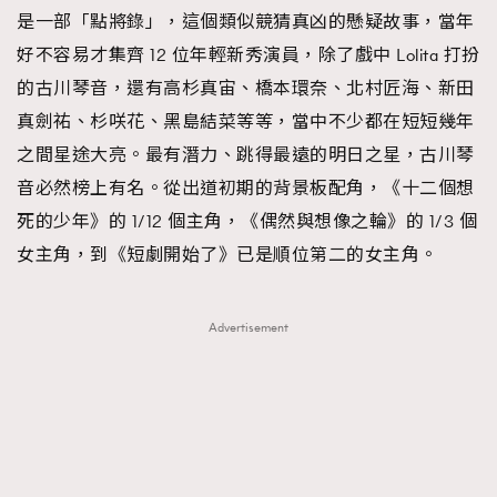
是一部「點將錄」，這個類似競猜真凶的懸疑故事，當年
好不容易才集齊 12 位年輕新秀演員，除了戲中 Lolita 打扮
的古川琴音，還有高杉真宙、橋本環奈、北村匠海、新田
真劍祐、杉咲花、黑島結菜等等，當中不少都在短短幾年
之間星途大亮。最有潛力、跳得最遠的明日之星，古川琴
音必然榜上有名。從出道初期的背景板配角，《十二個想
死的少年》的 1/12 個主角，《偶然與想像之輪》的 1/3 個
女主角，到《短劇開始了》已是順位第二的女主角。
Advertisement