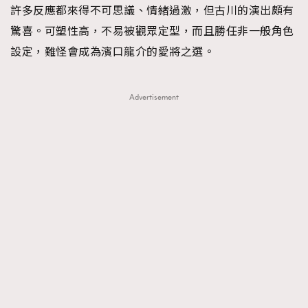
許多反應都來得不可思議、情緒過激，但古川的演出頗有
驚喜。可塑性高，不易被觀眾定型，而且勝任非一般角色
設定，難怪會成為濱口龍介的愛將之選。
Advertisement
TRENDING
AFrenchMind
DressLikeAParisienne
EmpowerF
FashionWeek
FigaroAesthetic