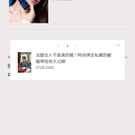
私藏的顯
別再用酒精消毒皮革！6個清潔手袋小技
Art
7.2k views
巧，讓你更愛惜你的手袋
8月香港藝術展覽：香港故宮文化博物館《城
02.06.2025
中一日》、遊戲迷必訪《游於藝乎》、《西
源里選畫》捕捉香港情懷
Ankie Pang
24 hours ago
RECOMMENDED
FigaroAesthetic
Series:
藝術
藝術展覽
香港故宮文化博物館
Tags: