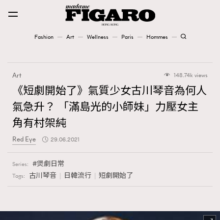
Fashion
Art
Wellness
Paris
Hommes
Fashion
Art
148.74k views
Art
《短劇開始了》氣質少女古川琴音為何人
氣急升？ 「滿島光的小師妹」力壓女主
Wellness
角有村架純
Karena Lam is On Our Cover
Red Eye
29.06.2021
Paris
煲劇日常
Series:
古川琴音
日韓流行
短劇開始了
Tags:
Hommes