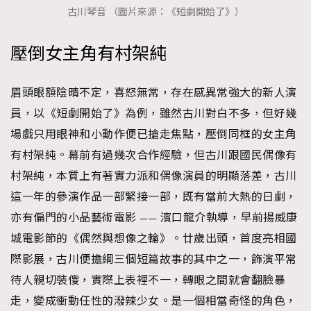
古川琴音 （圖片來源：《短劇開始了》）
壓倒女主角有村架純
眉頭眼額陰晴不定，喜怒無常，存在感異常強大的新人演
員，以《短劇開始了》為例，雖然古川對白不多，但好幾
場戲只用眼神和小動作便已搶走焦點，壓倒同框的女主角
有村架純。幕前有過幾次合作經驗，但古川跟國民偶像有
村架純，本質上有著實力派和偶像演員的明顯落差，古川
這一年的參演作品一部緊接一部，既有當前大熱的日劇，
亦有偏門的小品藝術電影 —— 濱口龍介執導，早前揚威康
城電影節的《偶然與想像之輪》。廿歲出頭，首度亮相國
際影展，古川便擔綱三個短篇故事的其中之一，飾演平常
待人親切裝傻，實際上表裡不一，轉眼之間就會翻臉暴
走，變成衝動任性的潑辣少女。是一個相當奇怪的角色，