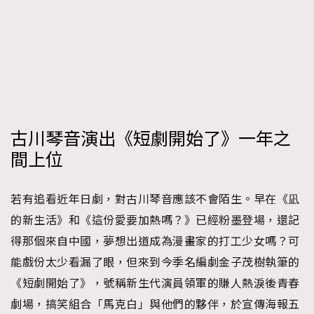
FigaroTalk
48
FigaroWatch
83
Grooming&Fitness
38
HommesFashion
2
HommeStyle
132
NoBagNoLife
349
People
古川琴音演出《短劇開始了》一年之
53
#FigaroIssue 專訪陳漢娜Hanna與Takuro｜模特
間上位
TheFrenchWay
145
情侶談愛情
VAxChowSangSang
4
若有追看近年日劇，對古川琴音應該不會陌生。早在《凪
WatchesWonder&Beyond
21
的新生活》和《這份愛要加熱嗎？》已經粉墨登場，還記
WatchesWonder&Beyond
1
得那個來自中國，夢想出道成為漫畫家的打工少女嗎？可
向ChanelN°5致敬
1
能戲份太少看漏了眼，但來到今季名編劇金子茂樹執筆的
大時代小事情
42
《短劇開始了》，號稱新生代演員領軍的賺人熱淚後青春
時尚熱話
537
劇場，搞笑組合「馬克白」與他們的夥伴，於宣傳海報五
時尚配飾
297