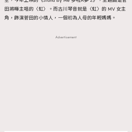
空，今年上映的《Stand By Me 多啦A夢 2》，主題曲是菅
田將暉主唱的〈虹〉。而古川琴音就是〈虹〉的 MV 女主
角，飾演菅田的小情人，一個初為人母的年輕媽媽。
Advertisement