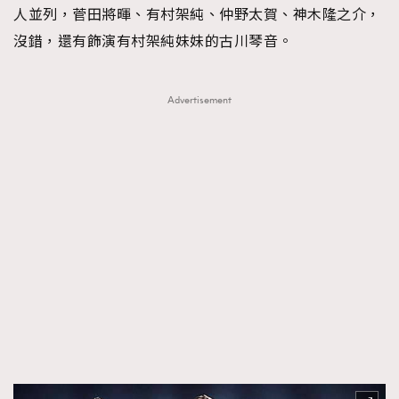
人並列，菅田將暉、有村架純、仲野太賀、神木隆之介，
時裝心理學
2
當巨蟹座遇上處女座 Tyson Yoshi x 林家謙
沒錯，還有飾演有村架純妹妹的古川琴音。
煲劇日常
334
玩物壯志
1
Advertisement
本人已詳閱並同意遵守本文列明條款及細則。 請瀏覽
(
nmg.com.hk/privacy
) 閱讀本公司的私隱政策聲明。
本人願意接收新傳媒集團的最新消息及其他宣傳資訊，本人同意
新傳媒集團使用本人的個人資料於任何推廣用途。