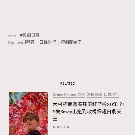
煲劇日常
Series:
古川琴音
日韓流行
短劇開始了
Tags:
RELATED
Grand Maison 東京
悠長假期
日韓流行
木村拓哉憑着甚麼紅了逾30年？1
9歲Smap出道到收視保證日劇天
王
17.11.2025