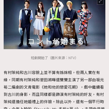
About us
Collaboration Opportunity
Disclaimer
Privacy
New Media Group
|
Madame Figaro editions:
France
|
Greece
|
Japan
|
Portugal
|
Spain
短劇開始了（圖片來源：NTV）
有村架純和古川容貌上並不算有姊妹相，但兩人實在有
緣，同期有村架純和菅田將暉還雙雙主演了另一部由坂元
裕二編劇的文青電影《她和他的戀愛花期》，戲中繼續看
到古川的身影，而且同樣都是飾演有村架純的好友，有村
架純還擔任她婚禮上的伴娘。除此以外，還有一個平行時