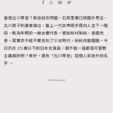
FigaroFrancais
41
FigaroGadget
1
誰是古川琴音？新垣結衣閃婚，石原里美已嫁圈外男友，
FigaroHealth
647
北川景子則產後復出，當上一代女神逐步邁向人生下一階
FigaroHub
128
段，較為年輕的一線女優代表，譬如有村架純、高畑充
FigaroIcon
68
法國五月French May專訪四位香港文藝代表
希，其實亦不經不覺告別了少女時代，紛紛改變戲路。今
FigaroInsight
156
日仍在 25 歲以下的日本女演員，總不能一直都是可愛教
FigaroIssue
271
主廣瀨鈴吧？幸好，還有「古川琴音」這個人氣急升的名
FigaroJewellery
87
字 。
FigaroLifestyle
230
FigaroLove
89
Advertisement
FigaroMasterclass
20
FigaroMusic
90
FigaroStyle
89
#FigaroIssue 容祖兒封面專訪｜追逐歌手夢
FigaroSubculture
14