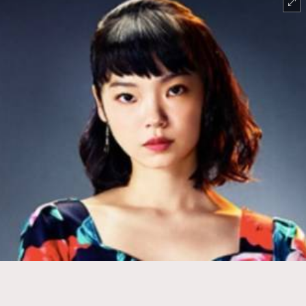
TRENDING
#FigaroExhibition 群星力撐MF X Leung Mo《See
AFrenchMind
3
You In My Dream》展覽
DressLikeAParisienne
1
EmpowerF
103
FashionWeek
191
FigaroAesthetic
308
FigaroAstrology
416
FigaroBeauty
424
FigaroBeautyRitual
7
FigaroCeleb
547
#FigaroExhibition Wyman 揭曉 Figaro Exhibition
FigaroCinéma
281
第二站！
FigaroDigitalCover
17
FigaroExhibition
12
FigaroExpert
1