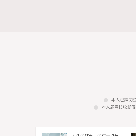
Art
莫扎特16歲歌劇神作
本人已詳閱並
治風暴
本人願意接收新傳
Ankie Pang
5 hours ago