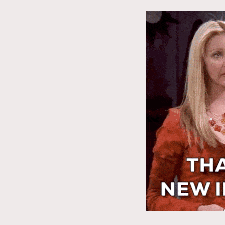
AFrenchMind
D