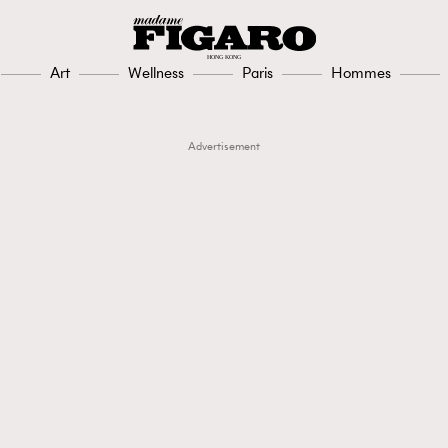
Art
Wellness
Paris
Hommes
Advertisement
TRENDING
3
AFrenchMind
1
DressLikeAParisienne