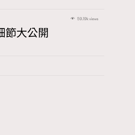
7
FigaroBeautyRitual
59.19k views
547
FigaroCeleb
放細節大公開
281
FigaroCinéma
17
FigaroDigitalCover
12
FigaroExhibition
1
FigaroExpert
41
FigaroFrancais
1
FigaroGadget
647
FigaroHealth