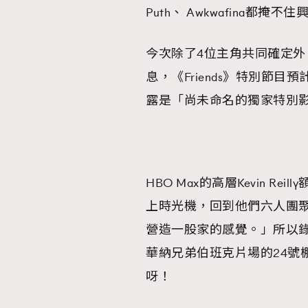
Puth、 Awkwafina都
今次除了4位主角共同確定外， 
息，《Friends》特別節
露是「尚未命名的獨家特別
HBO Max的高層Kevin R
上時光機，回到他們六人團
營造一股家的感覺。」所以錄制
華納兄弟伯班克片場的24號
呀！