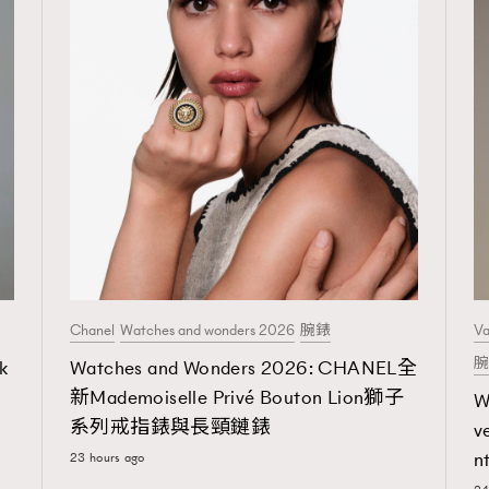
Chanel
Watches and wonders 2026
腕錶
Va
腕
k
Watches and Wonders 2026: CHANEL全
新Mademoiselle Privé Bouton Lion獅子
W
系列戒指錶與長頸鏈錶
v
23 hours ago