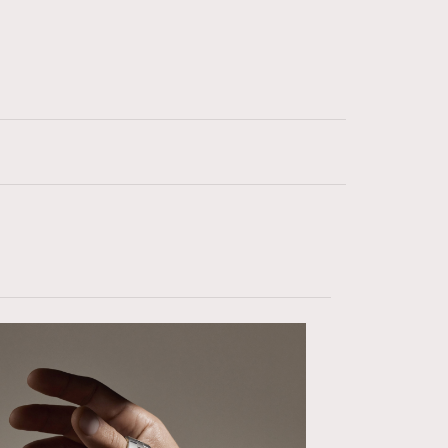
時尚配飾
2
時裝心理學
334
煲劇日常
1
玩物壯志