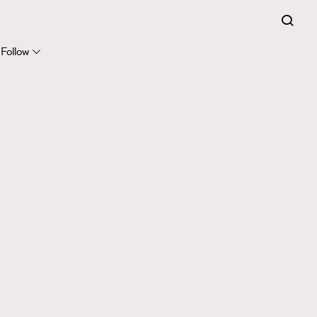
Follow
416
FigaroAstrology
424
FigaroBeauty