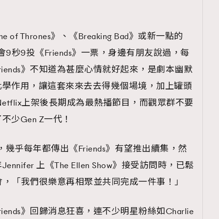
 Thrones》、《Breaking Bad》或新一點的
對會9秒9投《Friends》一票，身邊有朋友說過，每
iends》不知道為甚麼心情就好起來，是劇本幽默
化學作用，讓這套來來去去得幾個場境，加上罐頭
etflix上架後長期成為最熱播節目，而觀眾群不要
少Gen Z一代！
，幾乎每年都傳出《Friends》有望推出續集，然
ifer 上《The Ellen Show》接受訪問時，已鬆
有機會，「我們很樂意再相聚並共同完成一件事！」
ends》回歸消息狂喜，連不少明星粉絲如Charlie