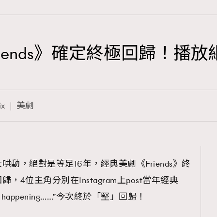
103
EmpowerF
191
FashionWeek
iends》確定終極回歸！播
308
FigaroAesthetic
ix
美劇
動，絕對是等足16年，經典美劇《Friends》終
4位主角分別在Instagram上post當年經典
’s happening……”今次終於「堅」回歸！