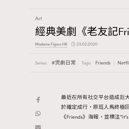
Wellness
Art
經典美劇《老友記Fr
Paris
Madame Figaro HK
23.02.2020
煲劇日常
Friends
Netfl
Series:
Tags:
Hommes
最近在所有社交平台造成巨大哄
於確定成行，原班人馬終極回歸，
《Friends》海報，並標注”it