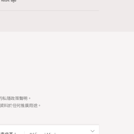
 hours ago
60 views
》香港首演重現古羅馬政
司的私隱政策聲明。
資料於任何推廣用途。