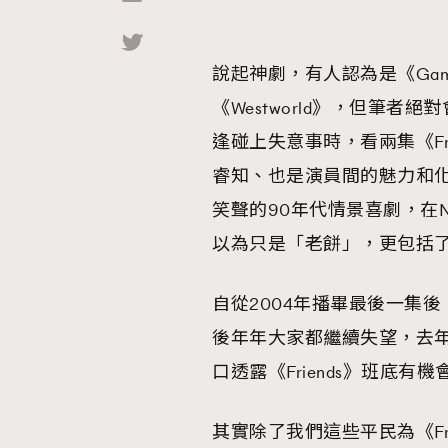
說起神劇，有人認為是《Game of
《Westworld》，但筆者絕
逢碰上失意事時，看兩集《Fr
睿知、也是演員間的魅力和
笑聲的90年代情景喜劇，在N
以為只是「老餅」，更包括了不
自從2004年播畢最後一集後
後年年大家都繼續失望，去年Jenn
口透露《Friends》班底
其實除了我們這些平民為《Fri