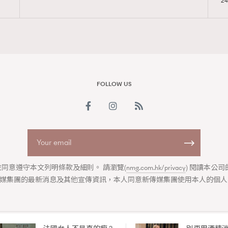
24
Advertisement
FOLLOW US
！非凡美樂帶來《獨裁君主斯拉
同意遵守本文列明條款及細則。 請瀏覽(
nmg.com.hk/privacy
) 閱讀本公
媒集團的最新消息及其他宣傳資訊，本人同意新傳媒集團使用本人的個人