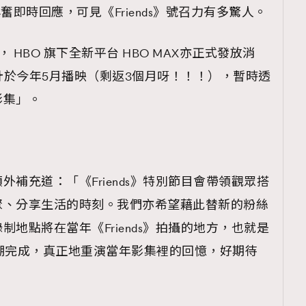
掩不住興奮即時回應，可見《Friends》號召力有多驚人。
HBO 旗下全新平台 HBO MAX亦正式發放消
目預計於今年5月播映（剩返3個月呀！！！），暫時透
影集」。
eilly額外補充道：「《Friends》特別節目會帶領觀眾搭
聚、分享生活的時刻。我們亦希望藉此替新的粉絲
地點將在當年《Friends》拍攝的地方，也就是
棚完成，真正地重演當年影集裡的回憶，好期待