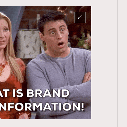
TRENDING
ressLikeAParisienne
Empower
FigaroAesthetic