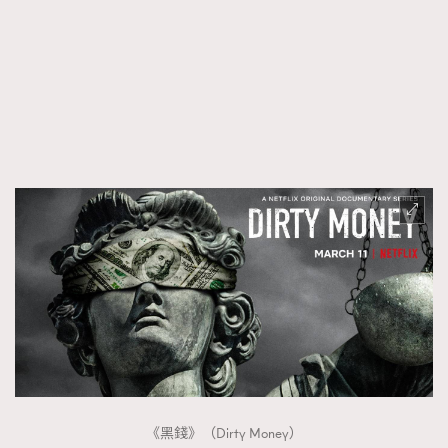
時裝心理學
2
當巨蟹座遇上處女座 Tyson Yoshi x 林家謙
煲劇日常
334
玩物壯志
1
本人已詳閱並同意遵守本文列明條款及細則。 請瀏覽
(
nmg.com.hk/privacy
) 閱讀本公司的私隱政策聲明。
本人願意接收新傳媒集團的最新消息及其他宣傳資訊，本人同意
新傳媒集團使用本人的個人資料於任何推廣用途。
《黑錢》（Dirty Money）