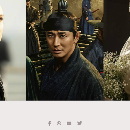
TRENDING
#FigaroExhibition 群星力撐MF X Leung Mo《See
AFrenchMind
3
You In My Dream》展覽
DressLikeAParisienne
1
EmpowerF
103
FashionWeek
191
FigaroAesthetic
308
FigaroAstrology
416
FigaroBeauty
424
FigaroBeautyRitual
7
FigaroCeleb
547
#FigaroExhibition Wyman 揭曉 Figaro Exhibition
FigaroCinéma
281
第二站！
FigaroDigitalCover
17
FigaroExhibition
12
FigaroExpert
1