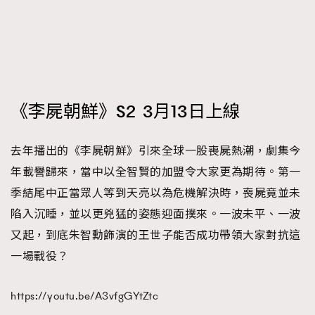
《李屍朝鮮》S2 3月13日上線
去年播出的《李屍朝鮮》引來全球一股喪屍熱潮，劇集今
年載譽歸來，當中以全智賢的加盟令大家更為期待。第一
季結尾中正當眾人等到天亮以為危機解決時，喪屍竟並未
陷入沉睡，並以更兇猛的姿態迎面撲來。一波未平、一波
又起，到底朱智勳飾演的王世子能否成功帶領大家對抗這
一場戰役？
https://youtu.be/A3vfgGYtZtc