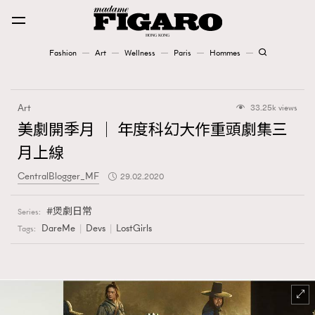
Fashion
Art
Wellness
Paris
Hommes
Fashion
Art
33.25k views
Art
美劇開季月 │ 年度科幻大作重頭劇集三
月上線
Wellness
CentralBlogger_MF
29.02.2020
Karena Lam is On Our Cover
煲劇日常
Series:
Paris
DareMe
Devs
LostGirls
Tags:
Hommes