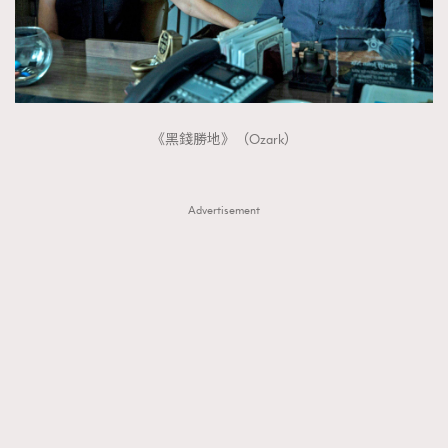
《黑錢勝地》（Ozark）
Advertisement