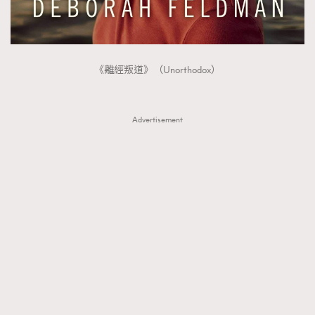
《離經叛道》（Unorthodox）
Advertisement