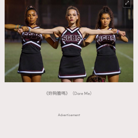
《妳夠膽嗎》（Dare Me）
Advertisement