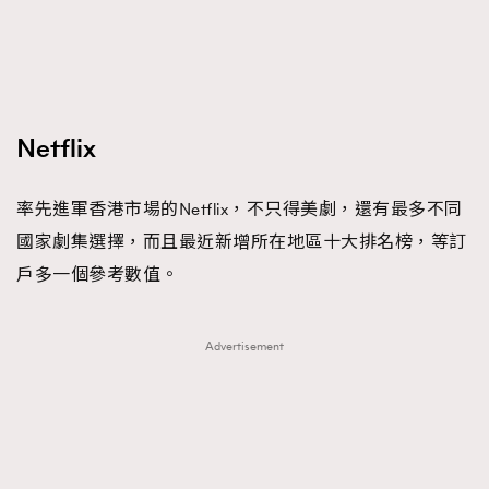
FigaroTalk
48
FigaroWatch
83
Grooming&Fitness
38
HommesFashion
2
Netflix
HommeStyle
132
NoBagNoLife
349
率先進軍香港市場的Netflix，不只得美劇，還有最多不同
People
53
#FigaroIssue 專訪陳漢娜Hanna與Takuro｜模特
國家劇集選擇，而且最近新增所在地區十大排名榜，等訂
TheFrenchWay
145
情侶談愛情
戶多一個參考數值。
VAxChowSangSang
4
WatchesWonder&Beyond
21
WatchesWonder&Beyond
1
Advertisement
向ChanelN°5致敬
1
大時代小事情
42
時尚熱話
537
時尚配飾
297