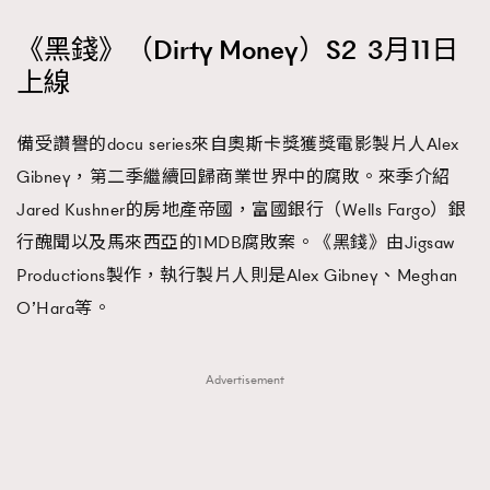
About us
Collaboration Opportunity
Disclaimer
Privacy
《黑錢》（Dirty Money）S2 3月11日
New Media Group
|
Madame Figaro editions:
France
|
Greece
上線
|
Japan
|
Portugal
|
Spain
備受讚譽的docu series來自奧斯卡獎獲獎電影製片人Alex
Gibney，第二季繼續回歸商業世界中的腐敗。來季介紹
Jared Kushner的房地產帝國，富國銀行（Wells Fargo）銀
行醜聞以及馬來西亞的1MDB腐敗案。《黑錢》由Jigsaw
Productions製作，執行製片人則是Alex Gibney、Meghan
O’Hara等。
Advertisement