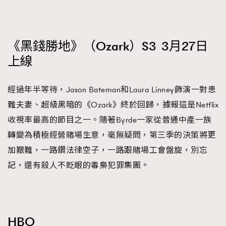
《黑錢勝地》（Ozark）S3 3月27日
上線
經過年半等待，Jason Bateman和Laura Linney飾演一對患
難夫妻、超級黑暗的《Ozark》終於回歸，據報這是Netflix
收視率最高的節目之一。隨著Byrde一家從普通中產一族
轉變為積極經營賭場生意，毫無疑問，第三季的決策將更
加艱難，一路鑽法律空子，一路跟賭場工會盤旋，別忘
記，還有殺人不眨眼的毒梟犯罪集團。
HBO