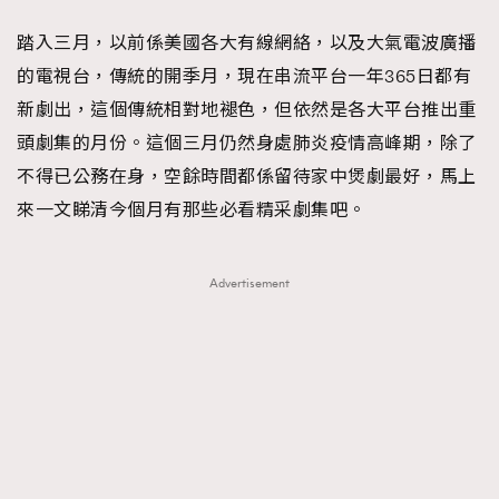
FigaroFrancais
41
踏入三月，以前係美國各大有線網絡，以及大氣電波廣播
FigaroGadget
1
的電視台，傳統的開季月，現在串流平台一年365日都有
FigaroHealth
647
新劇出，這個傳統相對地褪色，但依然是各大平台推出重
FigaroHub
128
頭劇集的月份。這個三月仍然身處肺炎疫情高峰期，除了
FigaroIcon
68
不得已公務在身，空餘時間都係留待家中煲劇最好，馬上
法國五月French May專訪四位香港文藝代表
FigaroInsight
156
來一文睇清今個月有那些必看精采劇集吧。
FigaroIssue
271
FigaroJewellery
87
Advertisement
FigaroLifestyle
230
FigaroLove
89
FigaroMasterclass
20
FigaroMusic
90
FigaroStyle
89
#FigaroIssue 容祖兒封面專訪｜追逐歌手夢
FigaroSubculture
14