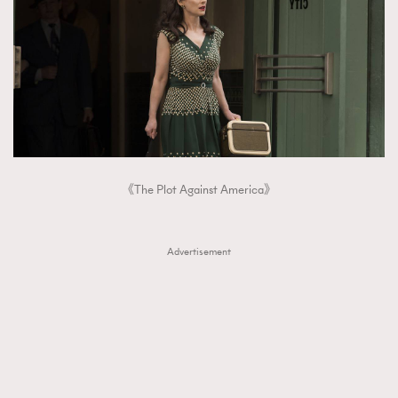
《The Plot Against America》
Advertisement