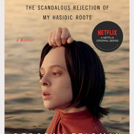
AFrenchMind
DressLikeAParisienne
EmpowerF
FashionWeek
FigaroAesthetic