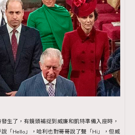
時發生了，有鏡頭補捉到威廉和凱特準備入座時，
「Hello」，哈利也對哥哥說了聲「Hi」，但威