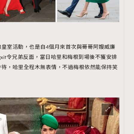
覽(
nmg.com.hk/privacy
) 閱讀本
的皇室活動，也是自4個月來首次與哥哥阿嫂威廉
資訊，本人同意新傳媒集團使用
gxit令兄弟反面，當日哈里和梅根到場後不獲安排
冷待，哈里全程木無表情，不過梅根依然能保持笑