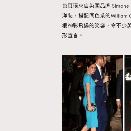
色耳環來自英國品牌 Simone R
洋裝，搭配同色系的William 
AFrenchMind
D
根神彩飛揚的笑容，令不少
形宣言。