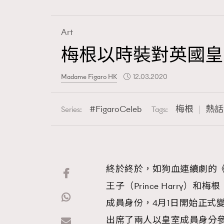
Art
梅根以時裝對英國皇
Fashion
Madame Figaro HK
12.03.2020
Art
FigaroCeleb
梅根
熱話
Series:
Tags:
Wellness
終於終於，如狗血連續劇的《
王子（Prince Harry）和梅
Paris
成員身份，4月1日開始正式
出席了兩人以皇室成員身分