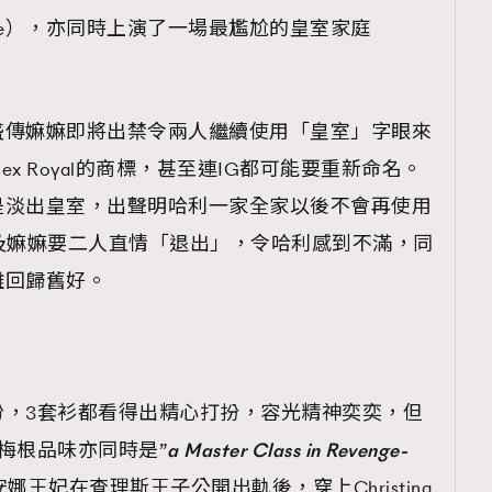
 Service），亦同時上演了一場最尷尬的皇室家庭
盛傳嫲嫲即將出禁令兩人繼續使用「皇室」字眼來
ex Royal的商標，甚至連IG都可能要重新命名。
是淡出皇室，出聲明哈利一家全家以後不會再使用
及嫲嫲要二人直情「退出」，令哈利感到不滿，同
難回歸舊好。
份，3套衫都看得出精心打扮，容光精神奕奕，但
大讚梅根品味亦同時是”
a Master Class in Revenge-
娜王妃在查理斯王子公開出軌後，穿上Christina