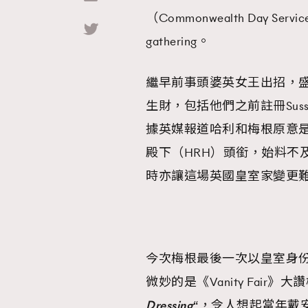
（Commonwealth Day
Hommes
gathering。
繼早前事頭婆英女王出招，
生財，包括他們之前註冊Suss
據英媒報道哈利和梅根原意
殿下（HRH）頭銜，始料不
時亦讓這場英國皇室家變更
今次梅根最後一次以皇室身
微妙的是《Vanity Fair》
Dressing
“，令人想起當年戴安