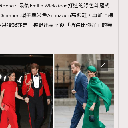
TRENDING
ocha。最後Emilia Wickstead打造的綠色斗篷式
Chambers帽子與米色Aquazzura高跟鞋，再加上梅
ressLikeAParisienne
Empower
英媒猜想亦是一種退出皇室後「過得比你好」的無
FigaroAesthetic