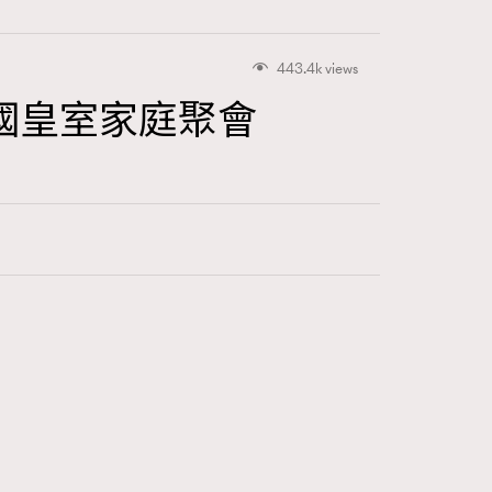
443.4k views
國皇室家庭聚會
415
FigaroAstrology
424
FigaroBeauty
7
FigaroBeautyRitual
547
FigaroCeleb
281
FigaroCinéma
17