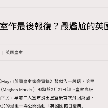
室作最後報復？最尷尬的英
TRENDING
3
AFrenchMind
英國皇室
1
DressLikeAParisienne
103
EmpowerF
191
Megxit英國皇室家變實錄》暫似告一段落，哈里
FashionWeek
根（Meghan Markle ）即將於3月31日卸下皇室高級
308
FigaroAesthetic
變平民，早前二人宣布淡出皇室後首次飛回英國，
參加的最後一場公開活動「英國國協日慶典」