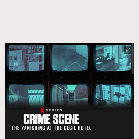
FigaroFrancais
41
FigaroGadget
1
FigaroHealth
647
FigaroHub
128
FigaroIcon
68
法國五月French May專訪四位香港文藝代表
FigaroInsight
156
FigaroIssue
271
FigaroJewellery
87
FigaroLifestyle
230
FigaroLove
89
FigaroMasterclass
20
FigaroMusic
90
FigaroStyle
89
#FigaroIssue 容祖兒封面專訪｜追逐歌手夢
FigaroSubculture
14