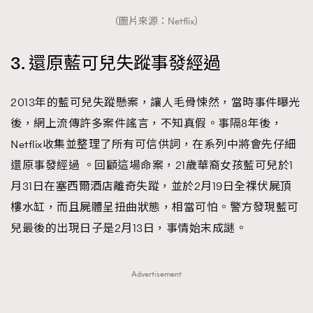
（圖片來源：Netflix）
3. 還原藍可兒失蹤事發經過
2013年的藍可兒失蹤懸案，讓人毛骨悚然，當時事件曝光
後，網上流傳許多案件謠言，不知真假。事隔8年後，
Netflix收集並整理了所有可信供詞，在系列中將會先仔細
還原事發經過 。回顧這場命案，21歲華裔女孩藍可兒於1
月31日在塞西爾酒店離奇失蹤，並於2月19日全祼伏屍頂
樓水缸，而且屍體呈扭曲狀態，相當可怕。警方發現藍可
兒最後的出現日子是2月13日，事情始末成謎。
Advertisement