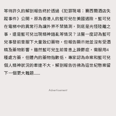
時裝心理學
2
當巨蟹座遇上處女座 Tyson Yoshi x 林家謙
等待許久的解剖報告終於透過《犯罪現場：賽西爾酒店失
煲劇日常
334
蹤事件》公開。原為香港人的藍可兒在美國遇險。藍可兒
玩物壯志
1
在電梯中的異常行為讓外界不禁猜測，到底是光怪陸離之
事，還是藍可兒出現精神錯亂等情況？法醫一度認為藍可
兒事發前曾服下大量致幻藥物，但報告顯示她並沒有受酒
精及藥物影響。雖然藍可兒生前曾患上躁鬱症，需服用4
種處方藥，但體內的藥物指數低，專家認為命案和藍可兒
個人精神狀況的牽連不大，解剖報告彷彿為這世紀懸案留
本人已詳閱並同意遵守本文列明條款及細則。 請瀏覽
下一個更大難題……
(
nmg.com.hk/privacy
) 閱讀本公司的私隱政策聲明。
本人願意接收新傳媒集團的最新消息及其他宣傳資訊，本人同意
新傳媒集團使用本人的個人資料於任何推廣用途。
Advertisement