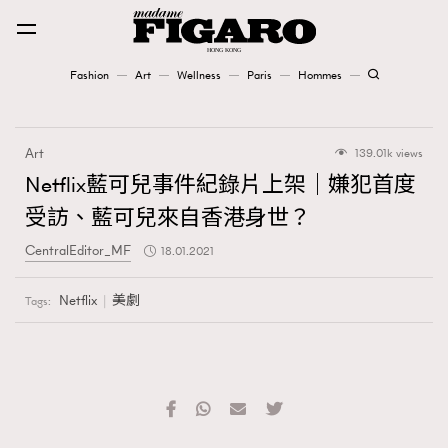
Fashion
Art
Wellness
Paris
Hommes
Fashion
Art
139.01k views
Art
Netflix藍可兒事件紀錄片上架｜嫌犯首度
受訪、藍可兒來自香港身世？
Wellness
CentralEditor_MF
18.01.2021
Karena Lam is On Our Cover
Netflix
美劇
Tags:
Paris
Hommes