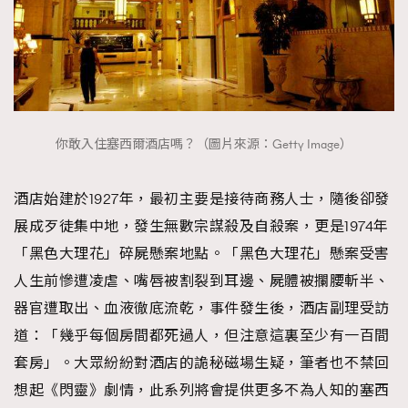
你敢入住塞西爾酒店嗎？（圖片來源：Getty Image）
酒店始建於1927年，最初主要是接待商務人士，隨後卻發
展成歹徒集中地，發生無數宗謀殺及自殺案，更是1974年
「黑色大理花」碎屍懸案地點。「黑色大理花」懸案受害
人生前慘遭凌虐、嘴唇被割裂到耳邊、屍體被攔腰斬半、
器官遭取出、血液徹底流乾，事件發生後，酒店副理受訪
道：「幾乎每個房間都死過人，但注意這裏至少有一百間
套房」。大眾紛紛對酒店的詭秘磁場生疑，筆者也不禁回
想起《閃靈》劇情，此系列將會提供更多不為人知的塞西