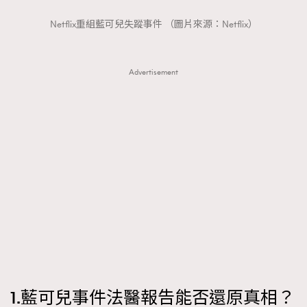
FigaroTalk
48
FigaroWatch
Netflix重組藍可兒失蹤事件 （圖片來源：Netflix）
83
Grooming&Fitness
38
HommesFashion
2
Advertisement
HommeStyle
132
NoBagNoLife
349
People
53
#FigaroIssue 專訪陳漢娜Hanna與Takuro｜模特
TheFrenchWay
145
情侶談愛情
VAxChowSangSang
4
WatchesWonder&Beyond
21
WatchesWonder&Beyond
1
向ChanelN°5致敬
1
大時代小事情
42
時尚熱話
537
1.藍可兒事件法醫報告能否還原真相？
時尚配飾
297