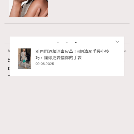
Art
7.2k views
私藏的顯
別再用酒精消毒皮革！6個清潔手袋小技
巧，讓你更愛惜你的手袋
8月香港藝術展覽：香港故宮文化博物館《城
02.06.2025
中一日》、遊戲迷必訪《游於藝乎》、《西
源里選畫》捕捉香港情懷
Ankie Pang
07.08.2026
RECOMMENDED
FigaroAesthetic
Series:
藝術
藝術展覽
香港故宮文化博物館
Tags: