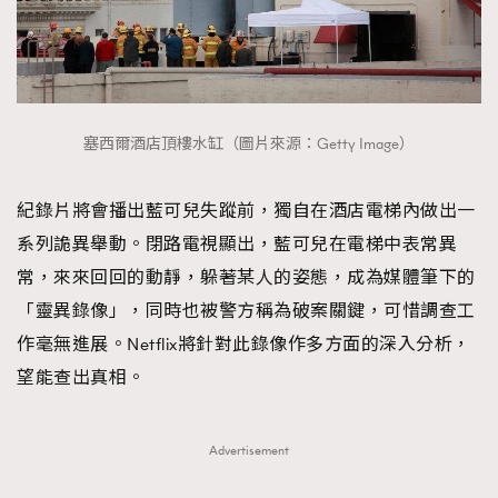
塞西爾酒店頂樓水缸（圖片來源：Getty Image）
紀錄片將會播出藍可兒失蹤前，獨自在酒店電梯內做出一
系列詭異舉動。閉路電視顯出，藍可兒在電梯中表常異
常，來來回回的動靜，躲著某人的姿態，成為媒體筆下的
「靈異錄像」，同時也被警方稱為破案關鍵，可惜調查工
作毫無進展。Netflix將針對此錄像作多方面的深入分析，
望能查出真相。
Advertisement