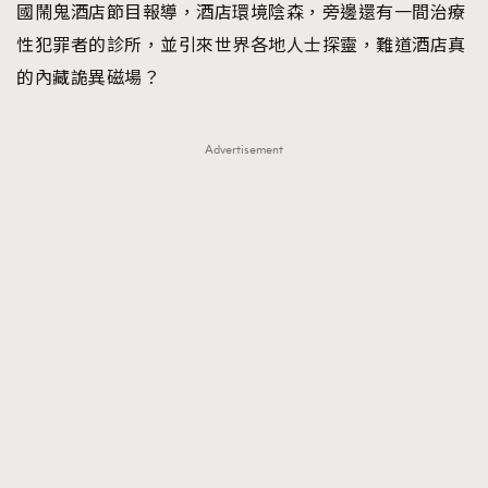
國鬧鬼酒店節目報導，酒店環境陰森，旁邊還有一間治療
性犯罪者的診所，並引來世界各地人士探靈，難道酒店真
的內藏詭異磁場？
Advertisement
TRENDING
AFrenchMind
DressLikeAParisienne
EmpowerF
FashionWeek
FigaroAesthetic