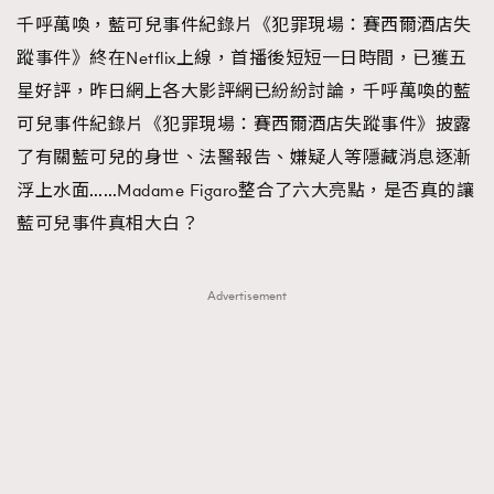
千呼萬喚，藍可兒事件紀錄片《犯罪現場：賽西爾酒店失
TRENDING
蹤事件》終在Netflix上線，首播後短短一日時間，已獲五
#FigaroExhibition 群星力撐MF X Leung Mo《See
AFrenchMind
3
星好評，昨日網上各大影評網已紛紛討論，千呼萬喚的藍
You In My Dream》展覽
DressLikeAParisienne
1
可兒事件紀錄片《犯罪現場：賽西爾酒店失蹤事件》披露
EmpowerF
103
了有關藍可兒的身世、法醫報告、嫌疑人等隱藏消息逐漸
FashionWeek
191
浮上水面……Madame Figaro整合了六大亮點，是否真的讓
FigaroAesthetic
308
藍可兒事件真相大白？
FigaroAstrology
416
FigaroBeauty
424
Advertisement
FigaroBeautyRitual
7
FigaroCeleb
547
#FigaroExhibition Wyman 揭曉 Figaro Exhibition
FigaroCinéma
281
第二站！
FigaroDigitalCover
17
FigaroExhibition
12
FigaroExpert
1