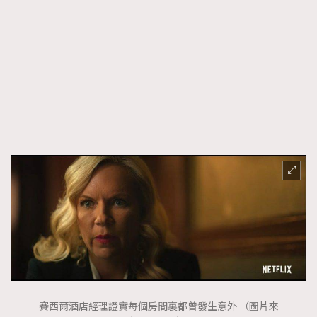
About us
Collaboration Opportunity
Disclaimer
Privacy
New Media Group
|
Madame Figaro editions:
France
|
Greece
|
Japan
|
Portugal
|
Spain
賽西爾酒店經理證實每個房間裏都曾發生意外 （圖片來