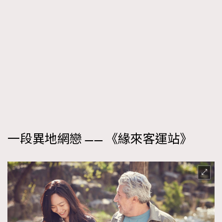
一段異地網戀 —— 《緣來客運站》