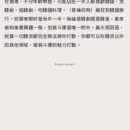
在香港，不分年齡學歷，可能佔近一半人都喜歡韓國，煲
FigaroFrancais
41
韓劇，追韓劇，吃韓國料理。（曾幾何時）瘋狂到韓國旅
FigaroGadget
1
行。但筆者剛好是另外一半。無論是韓劇還是韓星，素來
FigaroHealth
647
後知後覺興趣一般，但裴斗娜是唯一例外。最大原因是，
FigaroHub
128
就算一切韓流都完全無法將你打動，你都可以在韓流以外
FigaroIcon
68
的其他領域，被裴斗娜的魅力打動。
法國五月French May專訪四位香港文藝代表
FigaroInsight
156
FigaroIssue
271
Advertisement
FigaroJewellery
87
FigaroLifestyle
230
FigaroLove
89
FigaroMasterclass
20
FigaroMusic
90
FigaroStyle
89
#FigaroIssue 容祖兒封面專訪｜追逐歌手夢
FigaroSubculture
14