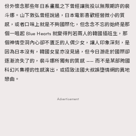
份外懷念那些年日系畫風之下曾經讓我投以無限期許的裴
斗娜。山下敦弘曾經說過，日本電影喜歡經營微小的質
感，或者口味上就是不夠國際化，但念念不忘的始終是那
個一唱起 Blue Hearts 就變得判若兩人的韓國插班生，那
個神情空洞內心卻不匱乏的人偶少女，讓人印象深刻，是
因為日本沒有，韓國女星亦沒見過，但今日游走於國際卻
逐漸流失了的，裴斗娜所獨有的質感 —— 而不是某部跨國
科幻片集裡的性感演出，或招致法國大叔誤墮情網的異地
戀曲。
Advertisement