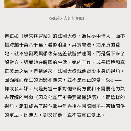
《超感 8 人組》劇照
但正如《緣來客運站》的法國大叔，為見夢中情人一面不
惜跨越十萬八千里，看似浪漫，其實膚淺，如果真的愛
她，就不會發現與想像有落差就黯然離開，而是留下來了
解對方，認識她在韓國的生活，她的工作、成長環境和真
正美麗之處。但到頭來，法國大叔就像電影本身的視角，
因距離而產生的迷戀和迷失，並不是真正的愛。Soo ——
抑或裴斗娜，只是充當一個對他來說方便和不需要花力氣
去理解的對象（因為他甚至不需要學懂韓語）。而這樣的
視角，漸漸成為了裴斗娜中年過後在國際圈子裡某種庸俗
的定型。她迷人，卻又好像一直不被真正愛上。