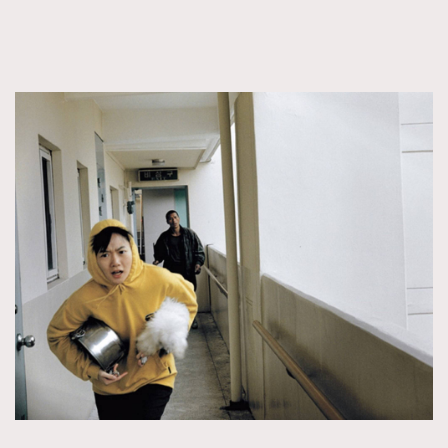
FigaroTalk
48
FigaroWatch
83
Grooming&Fitness
38
HommesFashion
2
HommeStyle
132
NoBagNoLife
349
People
53
#FigaroIssue 專訪陳漢娜Hanna與Takuro｜模特
TheFrenchWay
145
情侶談愛情
VAxChowSangSang
4
WatchesWonder&Beyond
21
WatchesWonder&Beyond
1
向ChanelN°5致敬
1
大時代小事情
42
時尚熱話
537
時尚配飾
297