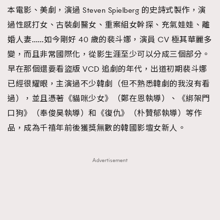
本電影、美劇，演過 Steven Spielberg 的史詩式製作，演
About us
Collaboration Opportunity
Disclaimer
Privacy
過性感打女、古裝劇醫女、重案組女幹探、充氣娃娃、離
New Media Group
|
Madame Figaro editions:
France
|
Greece
婚人妻……如今剛好 40 歲的裴斗娜，演員 CV 極其華麗多
|
Japan
|
Portugal
|
Spain
變，而且非常國際化，從影生涯至少可以分成三個部分。
早在那個還要看盜版 VCD 追劇的年代，出道初期裴斗娜
已經很耀眼，主演過不少韓劇（但不熟悉韓劇的我沒有看
過），並且憑著《貓咪少女》（鄭在恩執導）、《綁架門
口狗》（奉俊昊執導）和《復仇》（朴贊郁執導）等作
品，成為千禧年前後獲獎無數的韓國影壇女新人。
Advertisement