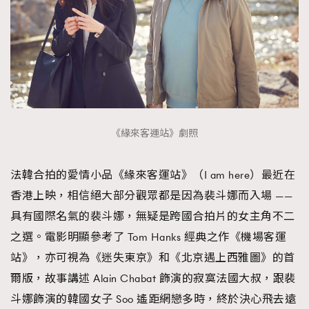
《緣來客運站》劇照
法韓合拍的愛情小品《緣來客運站》（I am here）最近在
香港上映，相信絕大部分觀眾都是因為裴斗娜而入場 ——
具有國際名氣的裴斗娜，無疑是跨國合拍片的女主角不二
之選。電影明顯參考了 Tom Hanks 經典之作《機場客運
站》，亦可視為《迷失東京》和《北京遇上西雅圖》的首
爾版，故事講述 Alain Chabat 飾演的寂寞法國大叔，跟裴
斗娜飾演的韓國女子 Soo 遙距網戀多時，終於決心飛去遠