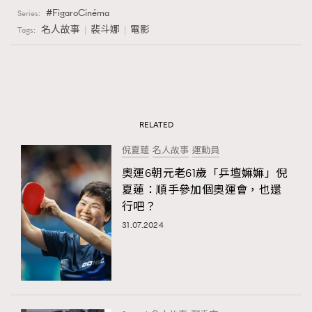
FigaroCinéma
Series:
名人故事
裴斗娜
電影
Tags:
RELATED
倪夏蓮
名人故事
運動員
奧運6朝元老61歲「乒壇嫲嫲」倪
夏蓮：順手參加個奧運會，也還
行吧？
31.07.2024