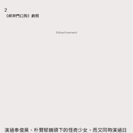
時裝心理學
2
2
當巨蟹座遇上處女座 Tyson Yoshi x 林家謙
煲劇日常
334
《綁架門口狗》劇照
玩物壯志
1
Advertisement
本人已詳閱並同意遵守本文列明條款及細則。 請瀏覽
(
nmg.com.hk/privacy
) 閱讀本公司的私隱政策聲明。
本人願意接收新傳媒集團的最新消息及其他宣傳資訊，本人同意
新傳媒集團使用本人的個人資料於任何推廣用途。
演過奉俊昊、朴贊郁鏡頭下的怪奇少女，而又同時演過日