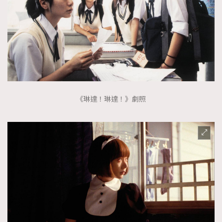
《琳達！琳達！》劇照