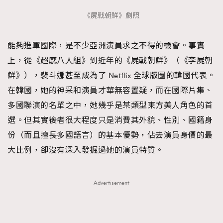
《屍戰朝鮮》劇照
能夠進軍國際，是不少亞洲演員求之不得的機會。事實
上，從《超感八人組》到近年的《屍戰朝鮮》（《李屍朝
鮮》），裴斗娜甚至成為了 Netflix 全球版圖的韓國代表。
在韓國，她的神采和演員才華無容置疑，而在國際片集、
多國聯演的名單之中，她幾乎是某類型東方美人角色的首
選。但其實後者很大程度只是消費其外貌、性別、國籍身
份（而且擅長多國語言）的基本優勢，佔去演員身價的最
大比例，卻沒有深入發掘過她的演員特質。
Advertisement