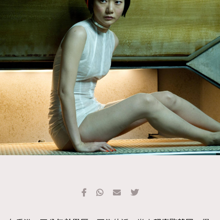
TRENDING
#FigaroExhibition 群星力撐MF X Leung Mo《See
AFrenchMind
3
You In My Dream》展覽
DressLikeAParisienne
1
EmpowerF
103
FashionWeek
191
FigaroAesthetic
308
FigaroAstrology
416
FigaroBeauty
424
FigaroBeautyRitual
7
FigaroCeleb
547
#FigaroExhibition Wyman 揭曉 Figaro Exhibition
FigaroCinéma
281
第二站！
FigaroDigitalCover
17
FigaroExhibition
12
FigaroExpert
1