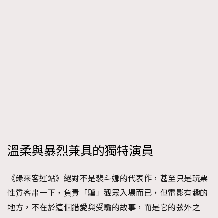
AFrenchMind
DressLikeAParisienne
EmpowerF
FashionWeek
FigaroAesthetic
溫柔與暴烈兼具的獨特演員
《緣來客運站》絕對不是裴斗娜的代表作，甚至只是玩票
性質客串一下，負責「騙」觀眾入場而已，但電影有趣的
地方，不在於這個錯愛與受騙的故事，而是它的弦外之