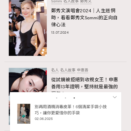
Sammi
名人故事
鄭秀文
鄭秀文演唱會2024｜人生迷惘
時，看看鄭秀文Sammi的正向自
律心法
13.07.2024
名人
名人故事
申惠善
從試鏡被拒絕到收視女王！申惠
善用13年證明，堅持就是最強的
運氣！
23.02.2026