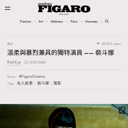
Fashion
Art
Wellness
Paris
Hommes
Fashion
Art
55.57k views
Art
溫柔與暴烈兼具的獨特演員 —— 裴斗娜
Red Eye
07.07.2020
Wellness
Karena Lam is On Our Cover
FigaroCinéma
Series:
名人故事
裴斗娜
電影
Tags:
Paris
Hommes