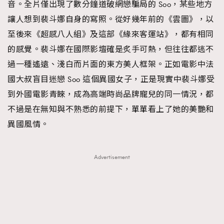
音。全片僅出現了數分鐘道破網戀騙局的 Soo，某些地方
讓人想到裴斗娜自身的寫照。從好幾年前的《雲圖》，以
至後來《超感八人組》及這部《緣來客運站》，都有相同
的感覺。裴斗娜在國際影壇確是炙手可熱，但往往都逃不
過一種遙遠、淺白而片面的東方美人框架。正如電影中法
國大叔盲目迷戀 Soo 這個異國女子，正是現實中裴斗娜受
到外國電影青睞，成為高端時尚品牌寵兒的同一情況，都
不過是在無知與不熟悉的前提下，單單看上了她的美艷和
異國風情。
Advertisement