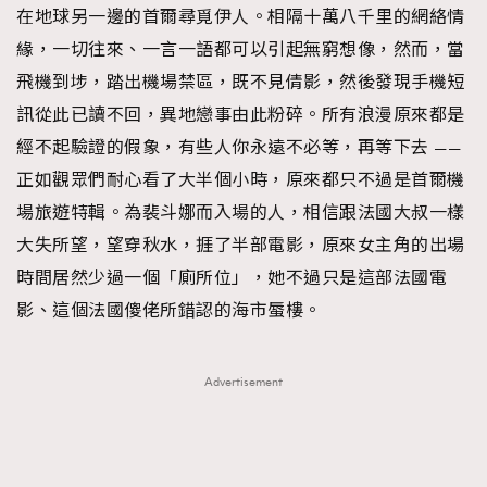
在地球另一邊的首爾尋覓伊人。相隔十萬八千里的網絡情
緣，一切往來、一言一語都可以引起無窮想像，然而，當
飛機到埗，踏出機場禁區，既不見倩影，然後發現手機短
訊從此已讀不回，異地戀事由此粉碎。所有浪漫原來都是
經不起驗證的假象，有些人你永遠不必等，再等下去 ——
正如觀眾們耐心看了大半個小時，原來都只不過是首爾機
場旅遊特輯。為裴斗娜而入場的人，相信跟法國大叔一樣
大失所望，望穿秋水，捱了半部電影，原來女主角的出場
時間居然少過一個「廁所位」，她不過只是這部法國電
影、這個法國傻佬所錯認的海市蜃樓。
Advertisement