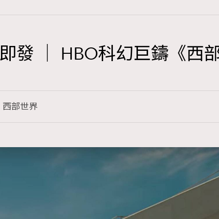
即發 │ HBO科幻巨鑄《西
TRENDING
3
AFrenchMind
西部世界
1
DressLikeAParisienne
103
EmpowerF
191
FashionWeek
308
FigaroAesthetic