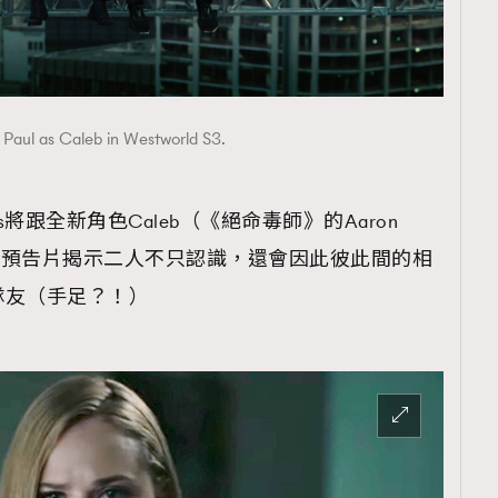
 Paul as Caleb in Westworld S3.
res將跟全新角色Caleb（《絕命毒師》的Aaron
幀新預告片揭示二人不只認識，還會因此彼此間的相
隊友（手足？！）