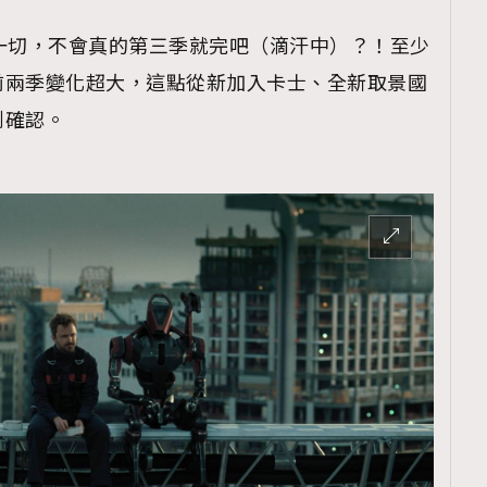
e大於一切，不會真的第三季就完吧（滴汗中）？！至少
前兩季變化超大，這點從新加入卡士、全新取景國
到確認。
覽(
nmg.com.hk/privacy
) 閱讀本
資訊，本人同意新傳媒集團使用