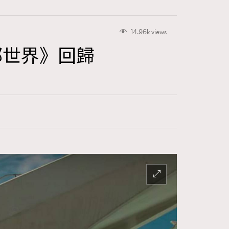
14.96k views
部世界》回歸
415
FigaroAstrology
424
FigaroBeauty
7
FigaroBeautyRitual
547
FigaroCeleb
281
FigaroCinéma
17