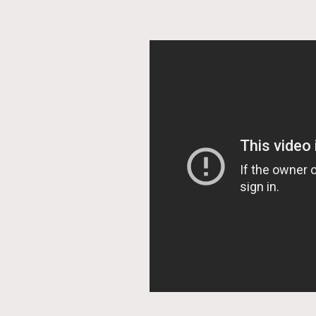
AFrenchMind
D