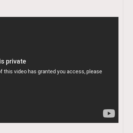
TRENDING
ressLikeAParisienne
Empower
FigaroAesthetic