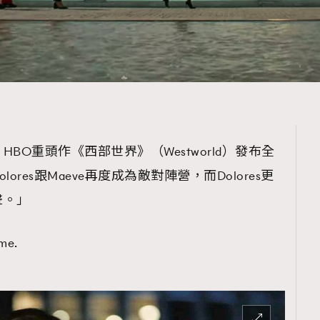
BO重頭作《西部世界》（Westworld）發布全
res跟Maeve再度成為敵對陣營，而Dolores更
聲。」
me.