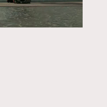
270
FigaroIssue
86
FigaroJewellery
230
FigaroLifestyle
89
FigaroLove
20
FigaroMasterclass
90
FigaroMusic
89
FigaroStyle
14
FigaroSubculture
48
FigaroTalk