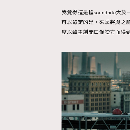
我覺得這是搶soundbit
可以肯定的是，來季將與之
度以致主創開口保證方面得
本人已詳閱並同意遵守本文列明條款及細則。 請瀏
公司的私隱政策聲明。
本人願意接收新傳媒集團的最新消息及其他宣傳
本人的個人資料於任何推廣用途。