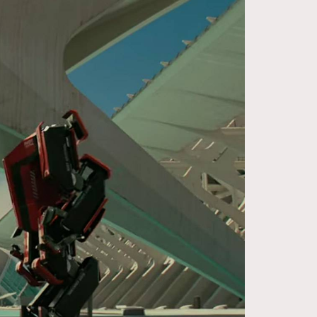
FigaroDigitalCover
12
FigaroExhibition
1
FigaroExpert
41
FigaroFrancais
1
FigaroGadget
647
FigaroHealth
128
FigaroHub
68
FigaroIcon
156
FigaroInsight