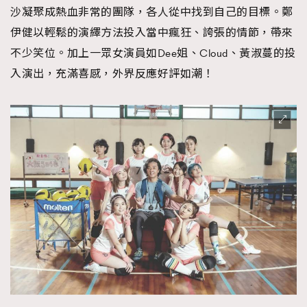
沙凝聚成熱血非常的團隊，各人從中找到自己的目標。鄭
時裝心理學
2
當巨蟹座遇上處女座 Tyson Yoshi x 林家謙
伊健以輕鬆的演繹方法投入當中瘋狂、誇張的情節，帶來
煲劇日常
334
不少笑位。加上一眾女演員如Dee姐、Cloud、黃淑蔓的投
玩物壯志
1
入演出，充滿喜感，外界反應好評如潮！
本人已詳閱並同意遵守本文列明條款及細則。 請瀏覽
(
nmg.com.hk/privacy
) 閱讀本公司的私隱政策聲明。
本人願意接收新傳媒集團的最新消息及其他宣傳資訊，本人同意
新傳媒集團使用本人的個人資料於任何推廣用途。