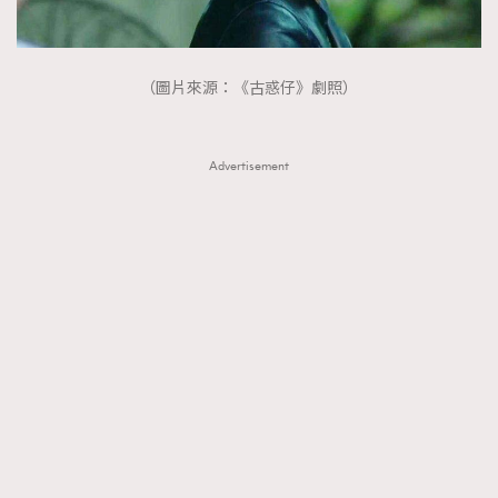
AFrenchMind
DressLikeAParisienne
EmpowerF
FashionWeek
FigaroAesthetic
（圖片來源：《古惑仔》劇照）
Advertisement