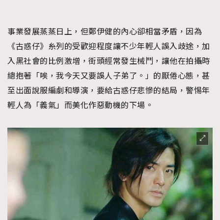
事業發展蒸蒸日上，但鄭伊健的內心卻相當矛盾，因為
《古惑仔》糸列的受歡迎程度讓不少年輕人誤入歧途，加
入黑社會的比例激增，街頭經常發生械鬥，讓他在拍攝時
總抱著「唉，我今天又要誤人子弟了。」的厭倦心態，甚
至出面說服編劇和導演，要給古惑仔悲慘的結局，警惕年
輕人為「義氣」而美化作惡動機的下場。
TRENDING