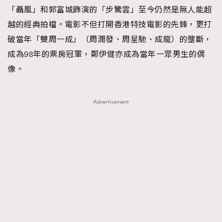
「聶風」和郭富城飾演的「步驚雲」至今仍然是無人能超
越的經典拍檔。電影不但打開香港特技電影的先鋒，更打
破當年「雙周一成」（周潤發、周星馳、成龍）的壟斷，
成為98年的票房冠軍，鄭伊健亦成為當年一眾男生的偶
像。
Advertisement