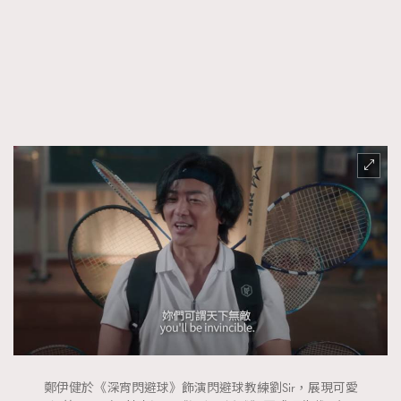
FigaroFrancais
41
FigaroGadget
1
FigaroHealth
647
FigaroHub
128
FigaroIcon
68
法國五月French May專訪四位香港文藝代表
FigaroInsight
156
FigaroIssue
271
FigaroJewellery
87
FigaroLifestyle
230
FigaroLove
89
FigaroMasterclass
20
FigaroMusic
90
FigaroStyle
89
#FigaroIssue 容祖兒封面專訪｜追逐歌手夢
FigaroSubculture
14
鄭伊健於《深宵閃避球》飾演閃避球教練劉Sir，展現可愛