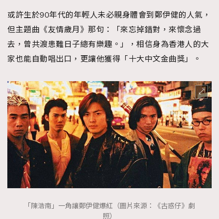
或許生於90年代的年輕人未必親身體會到鄭伊健的人氣，
但主題曲《友情歲月》那句：「來忘掉錯對，來懷念過
去，曾共渡患難日子總有樂趣。」，相信身為香港人的大
家也能自動唱出口，更讓他獲得「十大中文金曲獎」。
「陳浩南」一角讓鄭伊健爆紅（圖片來源：《古惑仔》劇
照）