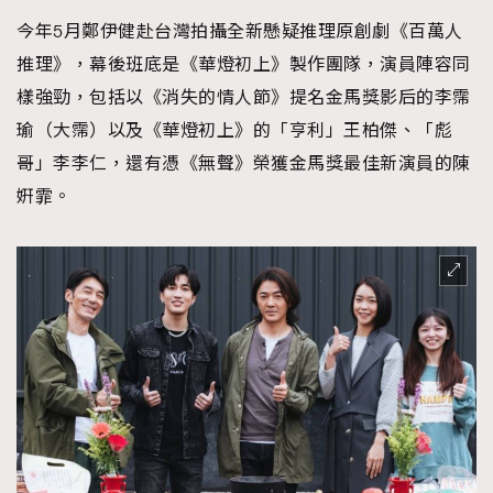
今年5月鄭伊健赴台灣拍攝全新懸疑推理原創劇《百萬人
推理》，幕後班底是《華燈初上》製作團隊，演員陣容同
樣強勁，包括以《消失的情人節》提名金馬獎影后的李霈
瑜（大霈）以及《華燈初上》的「亨利」王柏傑、「彪
哥」李李仁，還有憑《無聲》榮獲金馬獎最佳新演員的陳
姸霏。