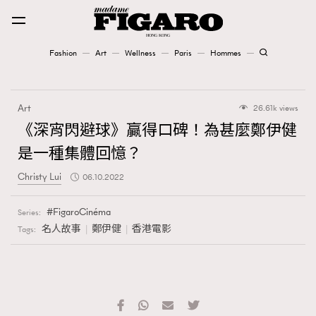
Fashion
Art
Wellness
Paris
Hommes
Fashion
Art
26.61k views
Art
《深宵閃避球》贏得口碑！為甚麼鄭伊健
是一種集體回憶？
Wellness
Christy Lui
06.10.2022
Karena Lam is On Our Cover
FigaroCinéma
Series:
Paris
名人故事
鄭伊健
香港電影
Tags:
Hommes