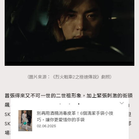
（圖片來源：《烈火戰車2之極速傳說》劇照）
囂張得來又不可一世的二世祖形象，加上緊張刺激的街頭
飆車場面，讓當年的少男都會幻想自己是「公主道車神」
私藏的顯
別再用酒精消毒皮革！6個清潔手袋小技
SKY，即使沒有之前經典角色般靠譜討好的正面形象，但
巧，讓你更愛惜你的手袋
SKY哥哥的帥氣俊朗、對心愛的女人霸氣（當然少不了那
02.06.2025
場和林熙蕾的經典車震場面）、和在目中無人背後的起