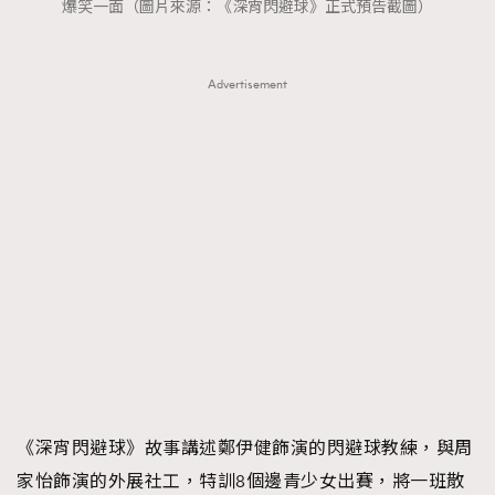
FigaroTalk
48
爆笑一面（圖片來源：《深宵閃避球》正式預告截圖）
FigaroWatch
83
Grooming&Fitness
38
Advertisement
HommesFashion
2
HommeStyle
132
NoBagNoLife
349
People
53
#FigaroIssue 專訪陳漢娜Hanna與Takuro｜模特
TheFrenchWay
145
情侶談愛情
VAxChowSangSang
4
WatchesWonder&Beyond
21
WatchesWonder&Beyond
1
向ChanelN°5致敬
1
大時代小事情
42
《深宵閃避球》故事講述鄭伊健飾演的閃避球教練，與周
時尚熱話
537
家怡飾演的外展社工，特訓8個邊青少女出賽，將一班散
時尚配飾
297