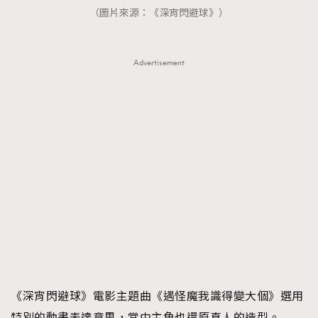
（圖片來源：《深宵閃避球》）
About us
Collaboration Opportunity
Disclaimer
Privacy
New Media Group
|
Madame Figaro editions:
France
|
Greece
|
Japan
|
Portugal
|
Spain
Advertisement
《深宵閃避球》電影主題曲《遇怪魔我識得變大個》選用
特別的動畫表達意思，當中主角也還原真人的造型。