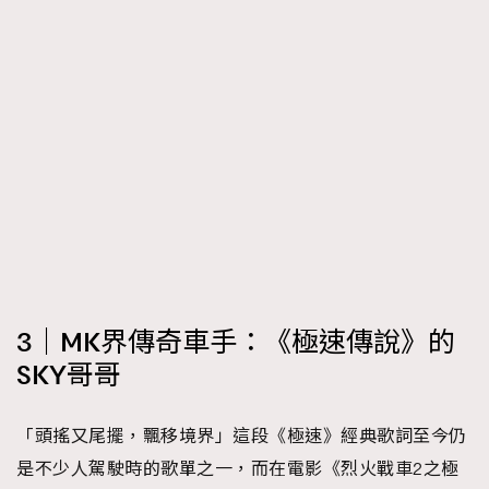
3｜MK界傳奇車手：《極速傳說》的
SKY哥哥
「頭搖又尾擺，飄移境界」這段《極速》經典歌詞至今仍
是不少人駕駛時的歌單之一，而在電影《烈火戰車2之極