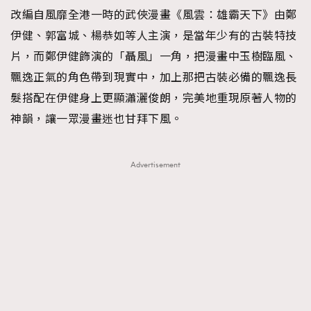
改編自風靡全港一時的武俠漫畫《風雲：雄霸天下》由鄭
伊健、郭富城、楊恭如等人主演，是當年少有的古裝特技
片，而鄭伊健飾演的「聶風」一角，把漫畫中玉樹臨風、
飄逸正氣的角色帶到現實中，加上那把古裝必備的飄逸長
髮搭配在伊健身上更顯瀟灑俊朗，完美地重現原著人物的
神韻，讓一眾漫畫迷也甘拜下風。
Advertisement