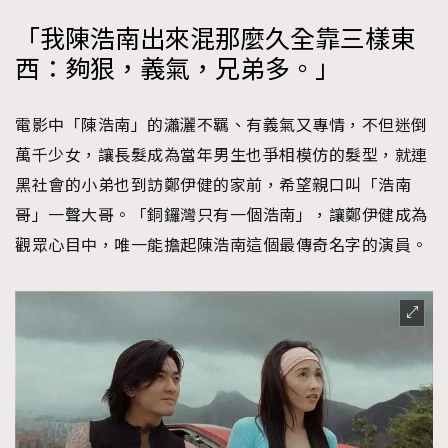
「我陳浩南出來混那麼久全靠三樣東
西：夠狠，義氣，兄弟多。」
電影中「陳浩南」的瀟灑不羈、有義氣又專情，不但迷倒
萬千少女，讓長髮成為當年男生也爭相模仿的髮型，就連
黑社會的小弟也到訪鄭伊健的家前，希望親口叫「浩南
哥」一聲大哥。「銅鑼灣只有一個浩南」，讓鄭伊健成為
觀眾心目中，唯一能擔起陳浩南這個最傳奇名字的演員。