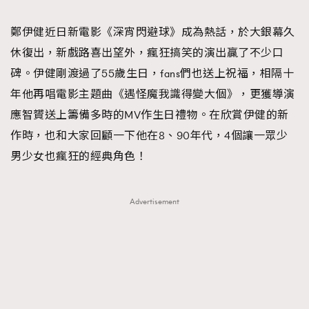
TRENDING
鄭伊健近日新電影《深宵閃避球》成為熱話，於大銀幕久
#FigaroExhibition 群星力撐MF X Leung Mo《See
AFrenchMind
3
休復出，新戲路喜出望外，瘋狂搞笑的演出贏了不少口
You In My Dream》展覽
DressLikeAParisienne
1
碑。伊健剛渡過了55歲生日，fans們也送上祝福，相隔十
EmpowerF
103
年他再唱電影主題曲《遇怪魔我識得變大個》，更獲導演
FashionWeek
191
應智贇送上籌備多時的MV作生日禮物。在欣賞伊健的新
FigaroAesthetic
308
作時，也和大家回顧一下他在8、90年代，4個讓一眾少
FigaroAstrology
415
男少女也瘋狂的經典角色！
FigaroBeauty
424
FigaroBeautyRitual
7
Advertisement
FigaroCeleb
547
#FigaroExhibition Wyman 揭曉 Figaro Exhibition
FigaroCinéma
281
第二站！
FigaroDigitalCover
17
FigaroExhibition
12
FigaroExpert
1