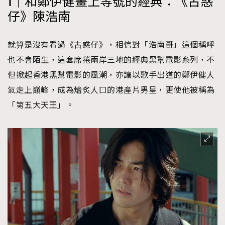
1｜和鄭伊健畫上等號的經典：《古惑
仔》陳浩南
就算是沒有看過《古惑仔》，相信對「浩南哥」這個稱呼
也不會陌生，這套席捲兩岸三地的經典黑幫電影糸列，不
但掀起香港黑幫電影的風潮，亦讓以歌手出道的鄭伊健人
氣走上巔峰，成為燴炙人口的港產片男星，更使他被稱為
「第五大天王」。