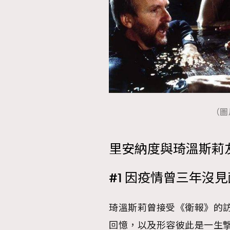
（圖片
里安納度與琦溫斯莉
#1 因疫情曾三年沒見
琦溫斯莉曾接受《衛報》的
回憶，以及形容彼此是一生撃