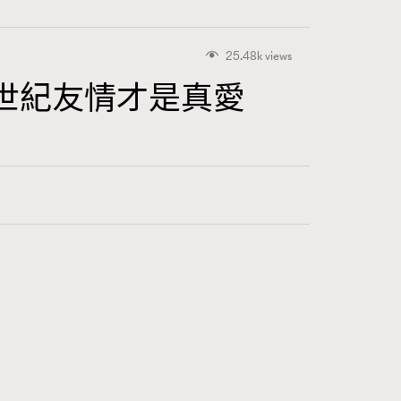
25.48k views
世紀友情才是真愛
416
FigaroAstrology
424
FigaroBeauty
7
FigaroBeautyRitual
547
FigaroCeleb
281
FigaroCinéma
17