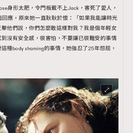
se身形太肥，令門板載不上Jack，害死了愛人，
面回應，原來她一直耿耿於懷：「如果我能讓時光
反擊他們說，你們怎麼敢這樣對我？我是個年輕女
感到沒有安全感，很害怕，不要讓已很難受的事情
body shaming的事情，她強忍了25年怨屈，