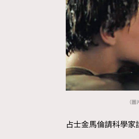
AFrenchMind
D
（圖
占士金馬倫請科學家證