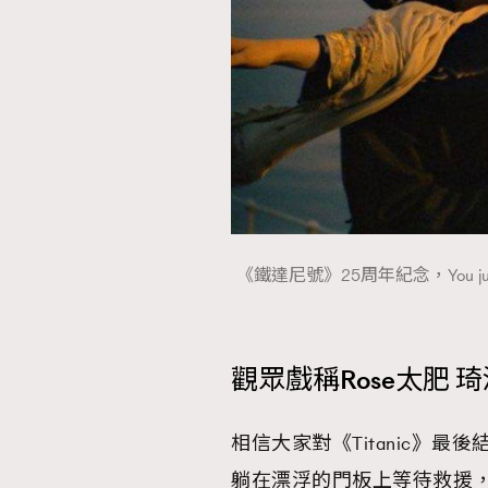
《鐵達尼號》25周年紀念，You j
觀眾戲稱Rose太肥
相信大家對《Titanic》最
躺在漂浮的門板上等待救援