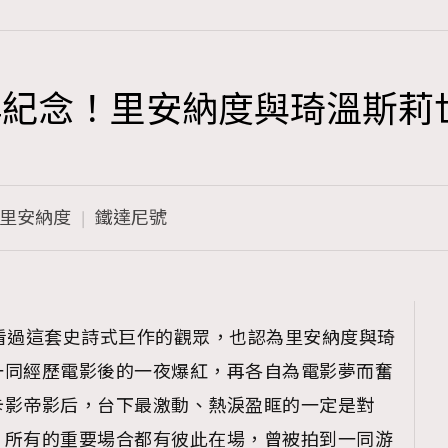
年紀念！里安納度與琦溫斯莉
TRENDING
3
AFrenchMind
里安納度
鐵達尼號
1
DressLikeAParisienne
103
EmpowerF
191
看過這套史詩式巨作的觀眾，也認為里安納度與琦
FashionWeek
一同經歷電影後的一夜爆紅，再各自為電影夢而奮
308
FigaroAesthetic
卡影帝影后，台下最激動、熱淚盈眶的一定是對
，所有的重要場合都有彼此在場，曾被拍到一同游