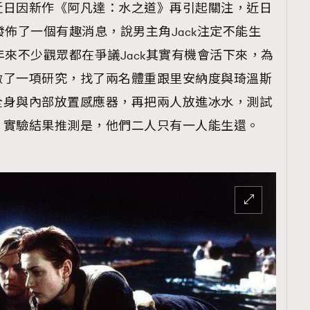
近日因新作《阿凡達：水之道》再引起關注，近日
發佈了一個有趣消息，說男主角Jack注定不能生
年來不少觀眾都在爭議Jack其實有機會活下來，為
做了一項研究，找了兩名體重跟里安納度與琦溫斯
覽(
nmg.com.hk/privacy
) 閱讀本
全身與內部放置感應器，再把兩人放進冰水，測試
資訊，本人同意新傳媒集團使用
，實驗結果推測是，他們二人只有一人能生還。