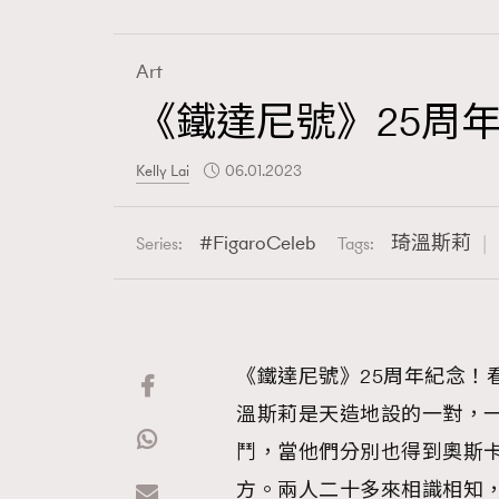
Art
《鐵達尼號》25周
Fashion
Kelly Lai
06.01.2023
Art
FigaroCeleb
琦溫斯莉
Series:
Tags:
Wellness
《鐵達尼號》25周年紀念！
溫斯莉是天造地設的一對，
Paris
鬥，當他們分別也得到奧斯
方。兩人二十多來相識相知