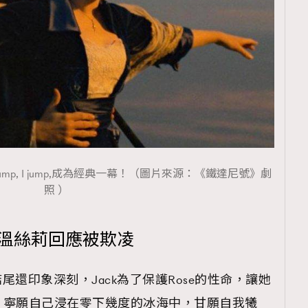
ump, I jump,成為經典一幕！（圖片來源：《鐵達尼號》劇
照 ）
 琦溫絲莉回應被欺凌
後結尾還印象深刻，Jack為了保護Rose的性命，讓她
，寧願自己浸在零下幾度的冰海中，甘願自我犧