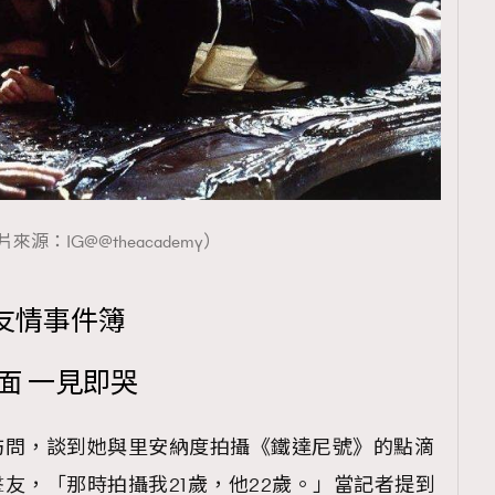
來源：IG@@theacademy）
友情事件簿
面 一見即哭
訪問，談到她與里安納度拍攝《鐵達尼號》的點滴
友，「那時拍攝我21歲，他22歲。」當記者提到