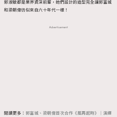
郭淑敏都是業界資深前輩，她們設計的造型完全讓郭富城
AFrenchMind
DressLikeAParisienne
和梁朝偉彷似來自六十年代一樣！
EmpowerF
FashionWeek
FigaroAesthetic
Advertisement
閱讀更多：
郭富城、梁朝偉首次合作《風再起時》｜演繹