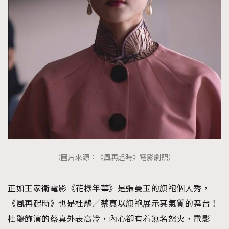
（圖片來源：《風再起時》電影劇照）
正如王家衛電影《花樣年華》是張曼玉的旗袍個人秀，
《風再起時》也是杜鵑／蔡真以旗袍展示其氣質的舞台！
杜鵑飾演的蔡真外表高冷，內心卻有着無名怒火，電影