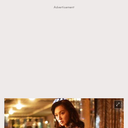
Advertisement
About us
Collaboration Opportunity
Disclaimer
Privacy
New Media Group
|
Madame Figaro editions:
France
|
Greece
|
Japan
|
Portugal
|
Spain