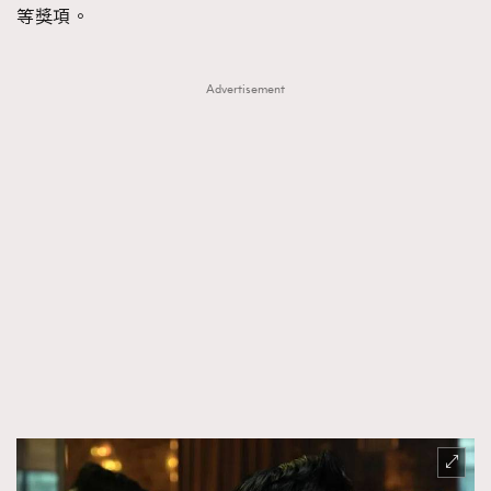
等獎項。
Advertisement