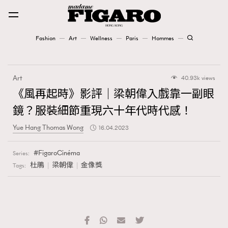
Fashion
Art
Wellness
Paris
Hommes
Fashion
Art
40.93k views
Art
《風再起時》影評｜梁朝偉入戲靠一副眼
鏡？服裝細節重現六十年代時代感！
Wellness
Yue Hang Thomas Wong
16.04.2023
Karena Lam is On Our Cover
FigaroCinéma
Series:
Paris
杜鵑
梁朝偉
金像獎
Tags:
Hommes