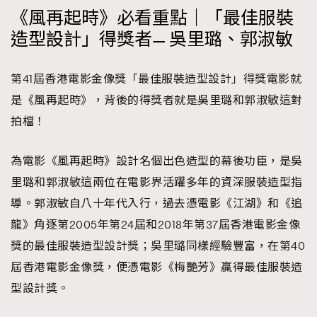
《風再起時》必看重點｜「最佳服裝
時裝心理學
2
當巨蟹座遇上處女座 Tyson Yoshi x 林家謙
造型設計」得獎者— 吳里璐、郭淑敏
煲劇日常
334
玩物壯志
1
第41屆香港電影金像獎「最佳服裝造型設計」得獎電影就
是《風再起時》，背後的得獎者就是吳里璐和郭淑敏這對
拍檔！
為電影《風再起時》設計名個出色造型的幕後功臣，是吳
里璐和郭淑敏這兩位在電影界活躍多年的資深服裝造型指
本人已詳閱並同意遵守本文列明條款及細則。 請瀏覽
導。郭淑敏自八十年代入行，過去憑電影《江湖》和《追
(
nmg.com.hk/privacy
) 閱讀本公司的私隱政策聲明。
龍》角逐第2005年第24屆和2018年第37屆香港電影金像
本人願意接收新傳媒集團的最新消息及其他宣傳資訊，本人同意
新傳媒集團使用本人的個人資料於任何推廣用途。
獎的最佳服裝造型設計獎；吳里璐同樣經驗豐富，在第40
屆香港電影金像獎，便憑電影《梅艷芳》贏得最佳服裝造
型設計獎。