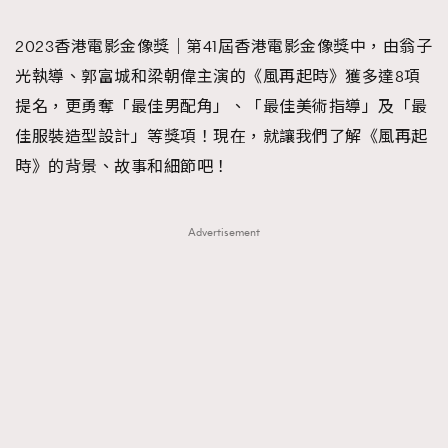
TRENDING
2023香港電影金像獎｜第41屆香港電影金像獎中，由翁子
#FigaroExhibition 群星力撐MF X Leung Mo《See
AFrenchMind
3
光執導、郭富城和梁朝偉主演的《風再起時》獲多達8項
You In My Dream》展覽
DressLikeAParisienne
1
提名，更勇奪「最佳男配角」、「最佳美術指導」及「最
EmpowerF
103
佳服裝造型設計」等獎項！現在，就讓我們了解《風再起
FashionWeek
191
時》的背景、故事和細節吧！
FigaroAesthetic
308
FigaroAstrology
416
Advertisement
FigaroBeauty
424
FigaroBeautyRitual
7
FigaroCeleb
547
#FigaroExhibition Wyman 揭曉 Figaro Exhibition
FigaroCinéma
281
第二站！
FigaroDigitalCover
17
FigaroExhibition
12
FigaroExpert
1