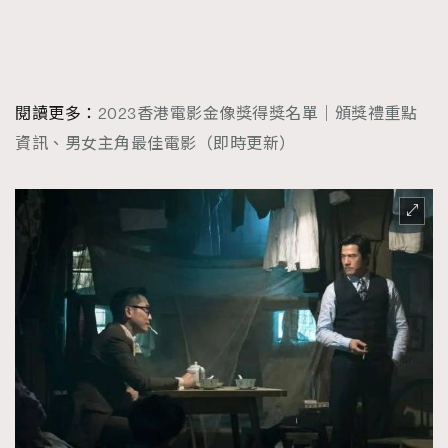
FigaroFrancais
41
FigaroGadget
1
FigaroHealth
647
FigaroHub
閱讀更多：
2023香港電影金像獎得獎名單｜頒獎禮重點
128
資訊、男女主角最佳電影（即時更新）
FigaroIcon
68
法國五月French May專訪四位香港文藝代表
FigaroInsight
156
FigaroIssue
271
FigaroJewellery
87
FigaroLifestyle
230
FigaroLove
89
FigaroMasterclass
20
FigaroMusic
90
FigaroStyle
89
#FigaroIssue 容祖兒封面專訪｜追逐歌手夢
FigaroSubculture
14