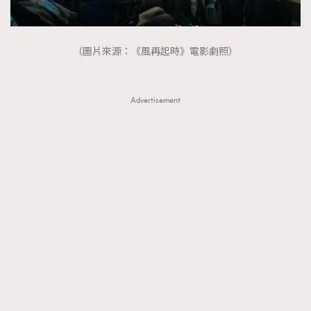
FigaroTalk
48
FigaroWatch
83
Grooming&Fitness
38
（圖片來源：《風再起時》電影劇照）
HommesFashion
2
HommeStyle
132
Advertisement
NoBagNoLife
349
People
53
#FigaroIssue 專訪陳漢娜Hanna與Takuro｜模特
TheFrenchWay
145
情侶談愛情
VAxChowSangSang
4
WatchesWonder&Beyond
21
WatchesWonder&Beyond
1
向ChanelN°5致敬
1
大時代小事情
42
時尚熱話
537
時尚配飾
297