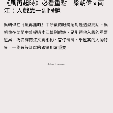
《風再起時》必看重點｜梁朝偉 x 南
江：入戲靠一副眼鏡
梁朝偉在《風再起時》中所戴的眼鏡絕對是造型亮點。梁
朝偉在訪問中曾提過南江這副眼鏡，是引領他入戲的重要
道具，為演繹南江文質彬彬、官仔骨骨、學歷高的人物背
景，一副有設計感的眼鏡相當重要。
Advertisement