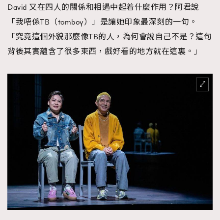
David 又在四人的關係和相遇中起着什麼作用？阿君說
「我唔係TB（tomboy）」是讓她印象最深刻的一句。
「究竟這個外貌那麼像TB的人，為何會說自己不是？這句
背後其實蘊含了很多東西，戲好看的地方就在這裏。」