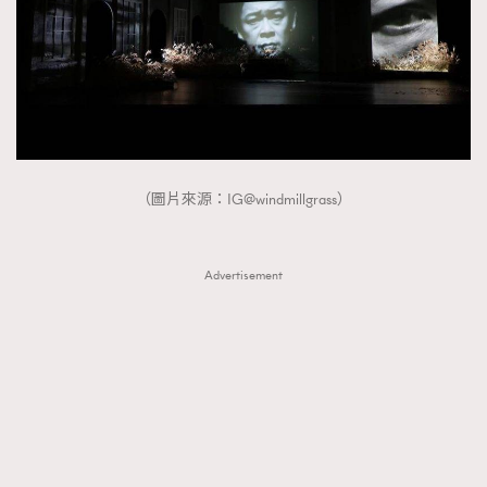
（圖片來源：IG@windmillgrass）
Advertisement