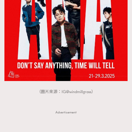
About us
Collaboration Opportunity
Disclaimer
Privacy
New Media Group
|
Madame Figaro editions:
France
|
Greece
|
Japan
|
Portugal
|
Spain
（圖片來源：IG@windmillgrass）
Advertisement