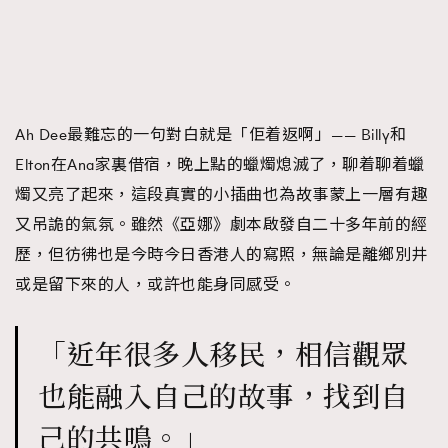
Ah Dee最難忘的一句對白就是「佢着返啊」—— Billy和
Elton在Ana家裏借宿，晚上點的蠟燭熄滅了，聊着聊着蠟
燭又亮了起來，這段真實的小插曲也為故事蒙上一層有趣
又吊詭的氣氛。雖然《亞娜》劇本啟發自二十多年前的經
歷，但彷彿也是今時今日香港人的寫照，無論是離鄉別井
或是留下來的人，或許也能身同感受。
「近年很多人移民，相信觀眾
也能融入自己的故事，找到自
己的共鳴。」