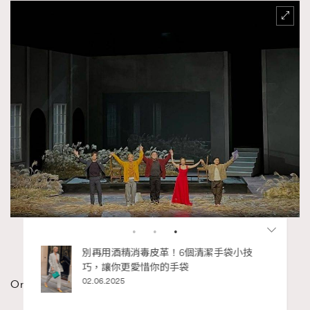
（圖片來源：IG@windmillgrass）
On Kearen (Vest and Shirt):
FromClothingOf
RECOMMENDED