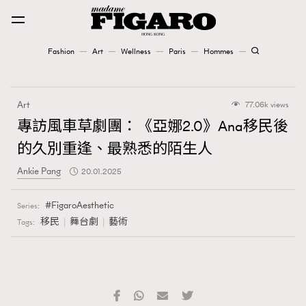
Fashion
Art
Wellness
Paris
Hommes
Fashion
Art
77.06k views
Art
專訪風車草劇團：《亞娜2.0》Ana移民後
的久別重逢、最熟悉的陌生人
Wellness
Ankie Pang
20.01.2025
Karena Lam is On Our Cover
FigaroAesthetic
Series:
Paris
移民
舞台劇
藝術
Tags:
Hommes