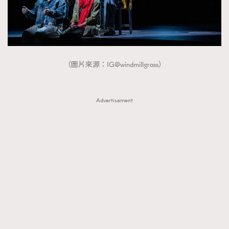
（圖片來源：IG@windmillgrass）
Advertisement