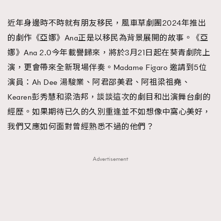
TRENDING
近年身邊時不時就有朋友移民，風車草劇團2024年推出
#FigaroExhibition 群星力撐MF X Leung Mo《See
AFrenchMind
3
的劇作《亞娜》Ana正是以移民為背景展開的故事。《亞
You In My Dream》展覽
DressLikeAParisienne
1
娜》Ana 2.0今年載譽歸來，將於3月21日起在葵青劇院上
EmpowerF
103
演，更會帶來全新現場伴奏。Madame Figaro 邀請到5位
FashionWeek
191
演員：Ah Dee 湯駿業、阿君邵美君、阿祖梁祖堯、
FigaroAesthetic
308
Kearen彭秀慧和梁浩邦，談談這次的劇目和出演舞台劇的
FigaroAstrology
416
經歷。如果期待已久的久別重逢並不如想像中窩心美好，
FigaroBeauty
424
我們又應如何面對曾經熟悉不過的他們？
FigaroBeautyRitual
7
FigaroCeleb
547
Advertisement
#FigaroExhibition Wyman 揭曉 Figaro Exhibition
FigaroCinéma
281
第二站！
FigaroDigitalCover
17
FigaroExhibition
12
FigaroExpert
1