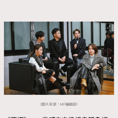
FigaroTalk
48
FigaroWatch
83
Grooming&Fitness
38
HommesFashion
2
HommeStyle
132
NoBagNoLife
349
People
53
#FigaroIssue 專訪陳漢娜Hanna與Takuro｜模特
TheFrenchWay
145
情侶談愛情
VAxChowSangSang
4
WatchesWonder&Beyond
21
WatchesWonder&Beyond
1
向ChanelN°5致敬
1
大時代小事情
42
（圖片來源：MF編輯部）
時尚熱話
537
時尚配飾
297