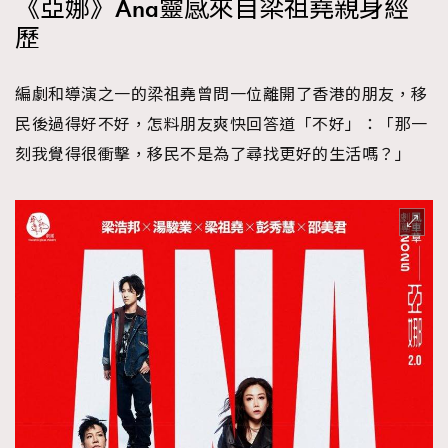
《亞娜》Ana靈感來自梁祖堯親身經
時裝心理學
2
歷
當巨蟹座遇上處女座 Tyson Yoshi x 林家謙
煲劇日常
334
玩物壯志
1
編劇和導演之一的梁祖堯曾問一位離開了香港的朋友，移
民後過得好不好，怎料朋友爽快回答道「不好」：「那一
刻我覺得很衝擊，移民不是為了尋找更好的生活嗎？」
本人已詳閱並同意遵守本文列明條款及細則。 請瀏覽
(
nmg.com.hk/privacy
) 閱讀本公司的私隱政策聲明。
本人願意接收新傳媒集團的最新消息及其他宣傳資訊，本人同意
新傳媒集團使用本人的個人資料於任何推廣用途。