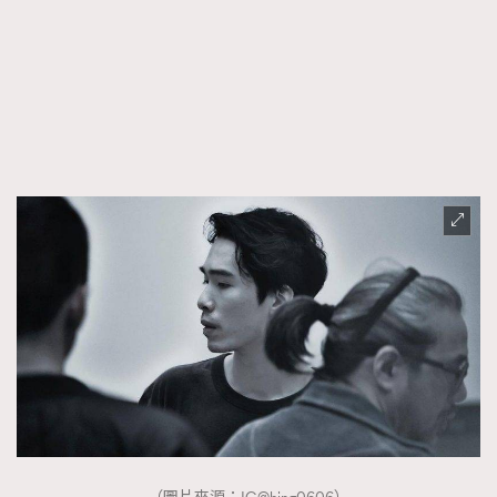
TRENDING
AFrenchMind
DressLikeAParisienne
EmpowerF
FashionWeek
FigaroAesthetic