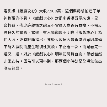
TRENDING
電影版《飯戲攻心》大收7,500萬，這個票房想怕連子華
#FigaroExhibition 群星力撐MF X Leung Mo《See
AFrenchMind
3
神也預測不到。《飯戲攻心》對很多香港觀眾來說，是一
You In My Dream》展覽
DressLikeAParisienne
1
套輕鬆、帶少許親情之餘又不會讓人覺得有負擔、不需反
EmpowerF
103
思良久的電影。當然，有入場觀眾不明白《飯戲攻心》為
FashionWeek
191
何大收，更有評論指出，背後大收原因是香港觀眾因年頭
FigaroAesthetic
308
不能入戲院而產生報復性買飛，不止看一次，而是看完一
FigaroAstrology
416
遍又一遍。對於《飯戲攻心》明年初開舞台劇，筆者當然
FigaroBeauty
424
非常支持。因為可以預料到，那兩個小時該是全場氣氛高
FigaroBeautyRitual
7
漲及歡樂。
FigaroCeleb
547
#FigaroExhibition Wyman 揭曉 Figaro Exhibition
FigaroCinéma
281
Advertisement
第二站！
FigaroDigitalCover
17
FigaroExhibition
12
FigaroExpert
1