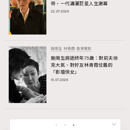
帝，一代瀟灑巨星人生謝幕
22.07.2026
施南生
林青霞
香港電影
施南生病逝終年75歲：對前夫徐
克大氣、對好友林青霞仗義的
「影壇俠女」
15.07.2026