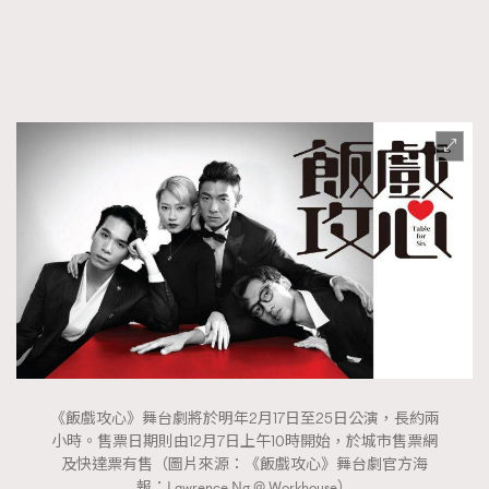
FigaroTalk
48
FigaroWatch
83
Grooming&Fitness
38
HommesFashion
2
HommeStyle
132
NoBagNoLife
349
People
53
#FigaroIssue 專訪陳漢娜Hanna與Takuro｜模特
TheFrenchWay
145
情侶談愛情
VAxChowSangSang
4
WatchesWonder&Beyond
21
WatchesWonder&Beyond
1
向ChanelN°5致敬
1
大時代小事情
42
《飯戲攻心》舞台劇將於明年2月17日至25日公演，長約兩
小時。售票日期則由12月7日上午10時開始，於城市售票網
時尚熱話
537
及快達票有售（圖片來源：《飯戲攻心》舞台劇官方海
時尚配飾
297
報：Lawrence Ng @ Workhouse）