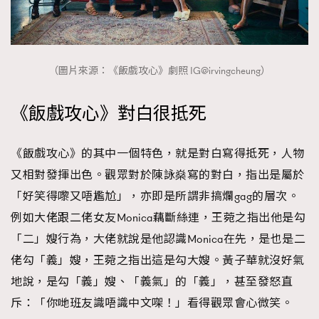
（圖片來源：《飯戲攻心》劇照 IG@irvingcheung）
《飯戲攻心》對白很抵死
《飯戲攻心》的其中一個特色，就是對白寫得抵死，人物
又相對發揮出色。觀眾對於陳詠燊寫的對白，指出是屬於
「好笑得嚟又唔尷尬」，亦即是所謂非搞爛gag的層次。
例如大佬跟二佬女友Monica藕斷絲連，王菀之指出他是勾
「二」嫂行為，大佬就說是他認識Monica在先，是也是二
佬勾「義」嫂，王菀之指出這是勾大嫂。黃子華就沒好氣
地說，是勾「義」嫂、「義氣」的「義」，甚至發怒直
斥：「你哋班友識唔識中文㗎！」看得觀眾會心微笑。