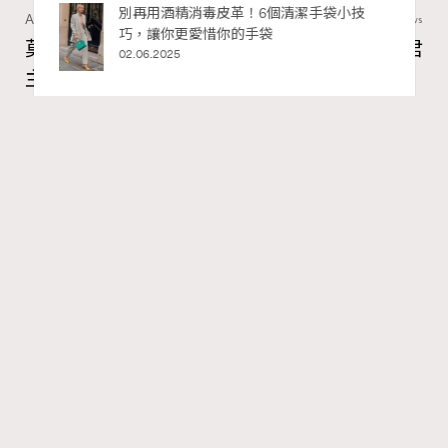
私藏的顯
別再用酒精消毒皮革！6個清潔手袋小技
Art
60 views
巧，讓你更愛惜你的手袋
莫扎特16歲歌劇神作！非凡美樂帶來《獨裁君
02.06.2025
主斯拉》香港首演重現古羅馬政治風暴
Ankie Pang
4 hours ago
FigaroAesthetic
Series:
RECOMMENDED
文化
表演藝術
Tags:
說起莫扎特的歌劇，大家最熟悉的大概是《魔笛》。這部
莫扎特生前完成的最後一部歌劇固然是經典，但原來他早
於16歲的青蔥之年，就已經寫下一齣極具野心、音樂難度
極高的巔峰之作。今年秋季，「非凡美樂」首度將莫扎特