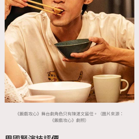
《飯戲攻心》舞台劇角色只有陳湛文留任。（圖片來源：
《飯戲攻心》劇照）