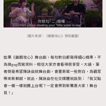
（圖片來源：《飯戲攻心》預告截圖）
如果《飯戲攻心》舞台劇，每句對白都寫得細心精準，不
為搞gag而寫笑料，相信大家亦會看得很享受。大過，筆
者倒是希望陳詠燊就舞台劇，會重新寫一些對白，為觀眾
帶來新鮮感。就此，陳詠燊在社交媒體就說到：「我又點
會一模一樣就搬上台呢？一定會畀到新驚喜大家！舞台
見！」