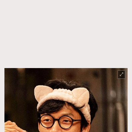
About us
Collaboration Opportunity
Disclaimer
Privacy
New Media Group
|
Madame Figaro editions:
France
|
Greece
|
Japan
|
Portugal
|
Spain