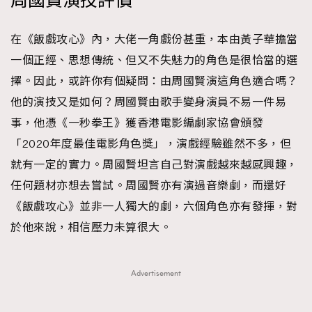
周國賢演技評價
在《飯戲攻心》內，大佬一角戲份甚重，本由黃子華擔當
一個正經、思想傳統、但又不失魅力的角色是很恰當的選
擇。因此，或許你有個疑問：由周國賢演這角色適合嗎？
他的演技又是如何？周國賢由歌手變身演員不易一件易
事，他憑《一秒拳王》獲香港電影編劇家協會頒發
「2020年度最佳電影角色獎」，演戲經驗雖然不多，但
就有一定的實力。周國賢坦言自己對演戲越來越感興趣，
任何題材亦想去嘗試。周國賢亦有演過音樂劇，而還好
《飯戲攻心》並非一人獨大的劇，六個角色亦有發揮，對
於他來說，相信壓力未算很大。
Advertisement