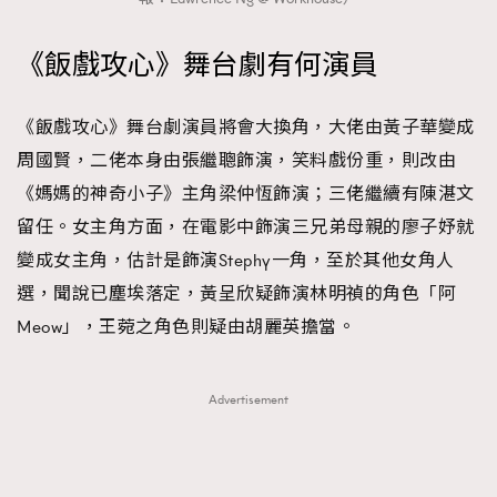
時裝心理學
2
當巨蟹座遇上處女座 Tyson Yoshi x 林家謙
《飯戲攻心》舞台劇有何演員
煲劇日常
334
玩物壯志
1
《飯戲攻心》舞台劇演員將會大換角，大佬由黃子華變成
周國賢，二佬本身由張繼聰飾演，笑料戲份重，則改由
《媽媽的神奇小子》主角梁仲恆飾演；三佬繼續有陳湛文
留任。女主角方面，在電影中飾演三兄弟母親的廖子妤就
變成女主角，估計是飾演Stephy一角，至於其他女角人
選，聞說已塵埃落定，黃呈欣疑飾演林明禎的角色「阿
本人已詳閱並同意遵守本文列明條款及細則。 請瀏覽
Meow」，王菀之角色則疑由胡麗英擔當。
(
nmg.com.hk/privacy
) 閱讀本公司的私隱政策聲明。
本人願意接收新傳媒集團的最新消息及其他宣傳資訊，本人同意
新傳媒集團使用本人的個人資料於任何推廣用途。
Advertisement