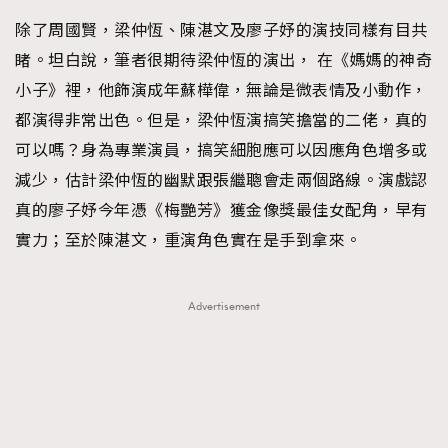
除了周國賢，梁仲恆、陳湛文及廖子妤的演技同樣有目共
睹。坦白說，筆者很期待梁仲恆的演出， 在《媽媽的神奇
小子》裡，他飾演成年蘇樺偉，無論是微表情及小動作，
都演得非常出色。但是，梁仲恆演搞笑擔當的二佬，真的
可以嗎？身為專業演員，搞笑細胞應可以因應角色增多或
減少，估計梁仲恆的幽默跟張繼聰會走兩個路線。演戲認
真的廖子妤今年憑《梅艷芳》獲金像獎最佳女配角，早有
實力；至於陳湛文，重演角色實在是手到拿來。
Advertisement