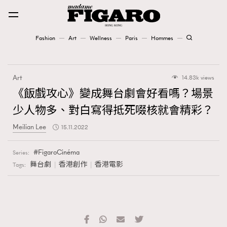
Fashion
Art
Wellness
Paris
Hommes
Fashion
Art
14.83k views
Art
《飯戲攻心》變成舞台劇會好看嗎？場景
少人物多、對白寫得抵死啜核就會精彩？
Wellness
Meilian Lee
15.11.2022
Karena Lam is On Our Cover
FigaroCinéma
Series:
Paris
舞台劇
香港創作
香港電影
Tags:
Hommes