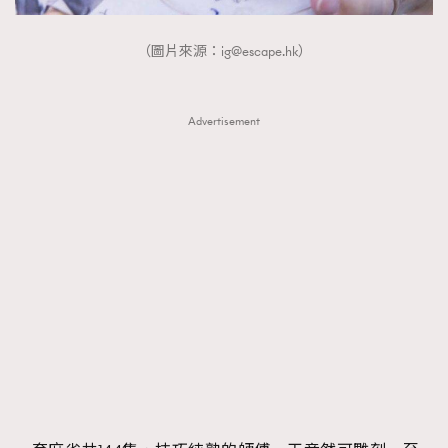
（圖片來源：
ig@escape.hk
）
Advertisement