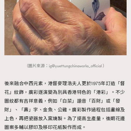
（圖片來源：ig@yuettungchinaworks_official ）
後來融合中西元素，港督麥理浩夫人更於1975年訂造「督
花」紋飾，廣彩遂演變為別具香港特色的「港彩」。不少
圖紋都有吉祥意義，例如「白菜」諧音「百財」或「發
財」、「壽」字、金魚、公雞。廣彩製作過程包括畫線及
上色，再把瓷器放入窯燒製。為了提高生產量，後期花邊
圖案多輔以膠印及移印花紙製作而成。