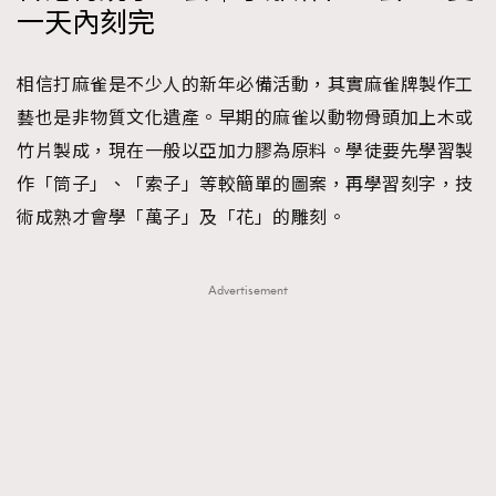
一天內刻完
AFrenchMind
DressLikeAParisienne
EmpowerF
FashionWeek
FigaroAesthetic
相信打麻雀是不少人的新年必備活動，其實麻雀牌製作工
藝也是非物質文化遺產。早期的麻雀以動物骨頭加上木或
竹片製成，現在一般以亞加力膠為原料。學徒要先學習製
作「筒子」、「索子」等較簡單的圖案，再學習刻字，技
術成熟才會學「萬子」及「花」的雕刻。
Advertisement