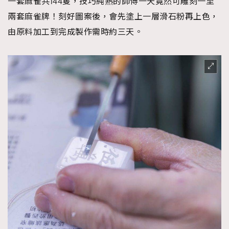
一套麻雀共144隻，技巧純熟的師傅一天竟然可雕刻一至
兩套麻雀牌！刻好圖案後，會先塗上一層滑石粉再上色，
由原料加工到完成製作需時約三天。