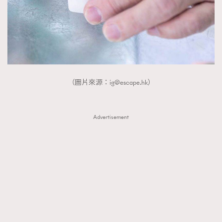
（圖片來源：
ig@escape.hk
）
Advertisement