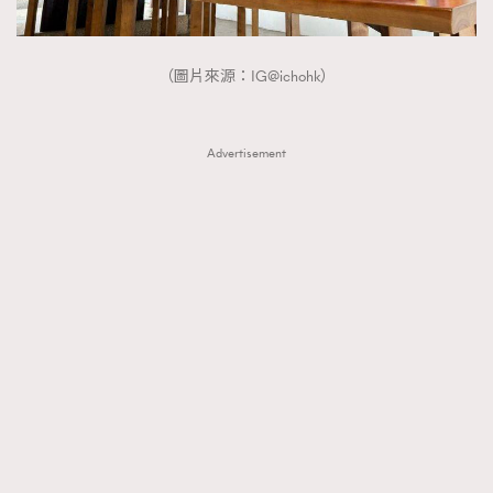
（圖片來源：IG@ichohk）
Advertisement