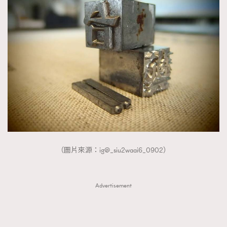
（圖片來源：ig@_siu2waai6_0902）
Advertisement