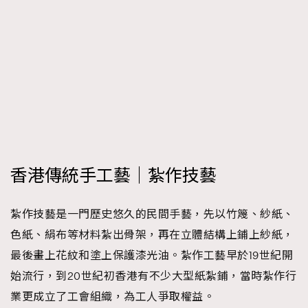
時裝心理學
2
當巨蟹座遇上處女座 Tyson Yoshi x 林家謙
煲劇日常
334
玩物壯志
1
香港傳統手工藝｜紮作技藝
本人已詳閱並同意遵守本文列明條款及細則。 請瀏覽
(
nmg.com.hk/privacy
) 閱讀本公司的私隱政策聲明。
紮作技藝是一門歷史悠久的民間手藝，先以竹篾、紗紙、
本人願意接收新傳媒集團的最新消息及其他宣傳資訊，本人同意
新傳媒集團使用本人的個人資料於任何推廣用途。
色紙、絹布等材料紮出骨架，再在立體結構上鋪上紗紙，
最後畫上花紋和塗上保護漆光油。紮作工藝早於19世紀開
始流行，到20世紀初香港有不少大型紙紮鋪，當時紮作行
業更成立了工會組織，為工人爭取權益。