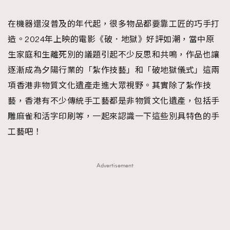
TRENDING
在機器還沒普及的年代起，很多物品都要靠工匠的巧手打
#FigaroExhibition 群星力撐MF X Leung Mo《See
AFrenchMind
3
造。2024年上映的電影《破．地獄》好評如潮，當中原
You In My Dream》展覽
DressLikeAParisienne
1
生家庭和生離死別的議題引起不少反思和共鳴，作品也讓
EmpowerF
103
逐漸成為夕陽行業的「紮作技藝」和「破地獄儀式」這兩
FashionWeek
191
項香港非物質文化遺產走進大眾視野。其實除了紮作技
FigaroAesthetic
308
藝，香港有不少傳統手工藝都是非物質文化遺產，包括手
FigaroAstrology
416
雕麻雀和活字印刷等，一起來認識一下這些別具特色的手
FigaroBeauty
424
工藝吧！
FigaroBeautyRitual
7
FigaroCeleb
547
Advertisement
#FigaroExhibition Wyman 揭曉 Figaro Exhibition
FigaroCinéma
281
第二站！
FigaroDigitalCover
17
FigaroExhibition
12
FigaroExpert
1