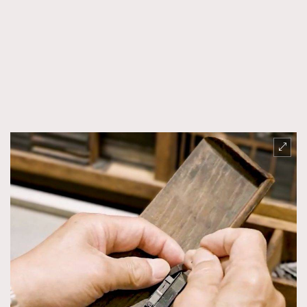
FigaroFrancais
41
FigaroGadget
1
FigaroHealth
647
FigaroHub
128
FigaroIcon
68
法國五月French May專訪四位香港文藝代表
FigaroInsight
156
FigaroIssue
271
FigaroJewellery
87
FigaroLifestyle
230
FigaroLove
89
FigaroMasterclass
20
FigaroMusic
90
FigaroStyle
89
#FigaroIssue 容祖兒封面專訪｜追逐歌手夢
FigaroSubculture
14