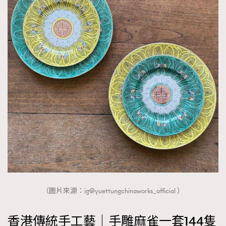
（圖片來源：ig@yuettungchinaworks_official ）
香港傳統手工藝｜手雕麻雀一套144隻
TRENDING