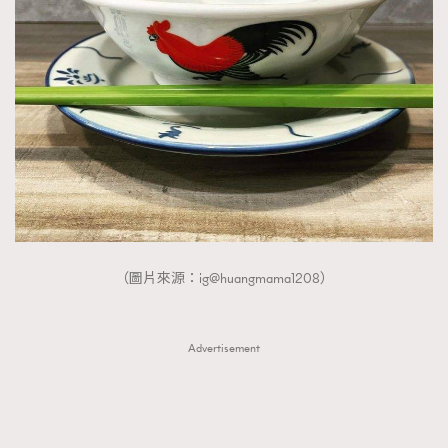
（圖片來源：ig@huangmama1208）
Advertisement