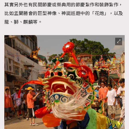
其實另外也有民間節慶或祭典用的節慶紮作和裝飾紮作，
比如盂蘭勝會的巨型神像、神誔巡遊中的「花炮」，以及
龍、獅、麒麟等。