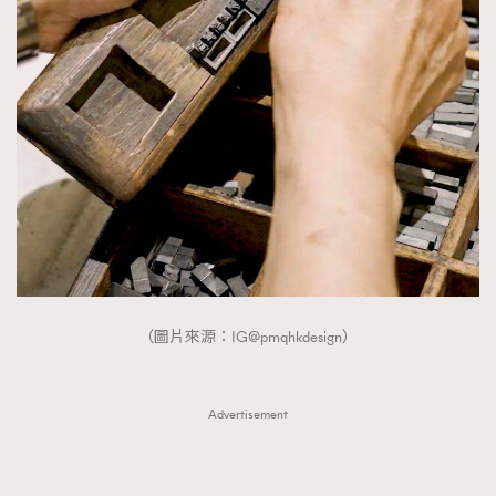
FigaroTalk
48
FigaroWatch
83
Grooming&Fitness
38
HommesFashion
2
HommeStyle
132
NoBagNoLife
349
People
53
#FigaroIssue 專訪陳漢娜Hanna與Takuro｜模特
TheFrenchWay
145
情侶談愛情
VAxChowSangSang
4
WatchesWonder&Beyond
21
（圖片來源：IG@pmqhkdesign）
WatchesWonder&Beyond
1
向ChanelN°5致敬
1
Advertisement
大時代小事情
42
時尚熱話
537
時尚配飾
297