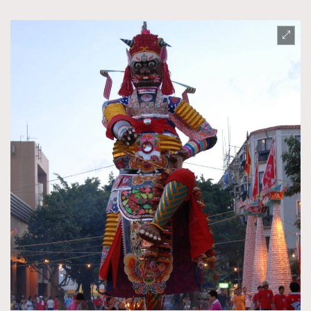
About us
Collaboration Opportunity
Disclaimer
Privacy
New Media Group
|
Madame Figaro editions:
France
|
Greece
|
Japan
|
Portugal
|
Spain