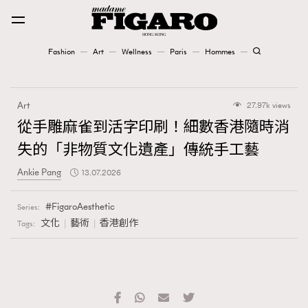
Fashion
Art
Wellness
Paris
Hommes
Fashion
Art
27.97k views
Art
從手雕麻雀到活字印刷！細數香港隨時消
失的「非物質文化遺產」傳統手工藝
Wellness
Ankie Pang
13.07.2026
Karena Lam is On Our Cover
FigaroAesthetic
Series:
Paris
文化
藝術
香港創作
Tags:
Hommes