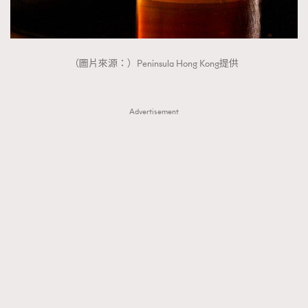
（圖片來源：）Peninsula Hong Kong提供
Advertisement