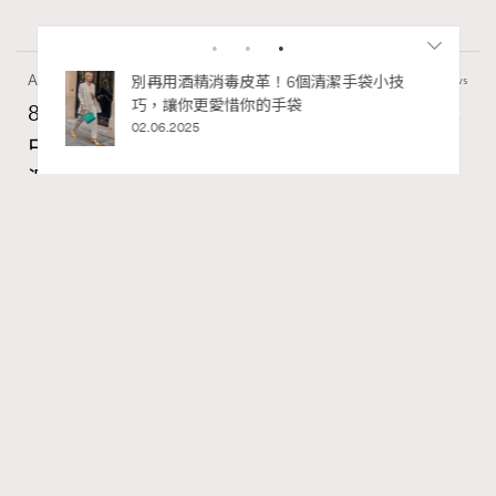
Art
7.2k views
私藏的顯
別再用酒精消毒皮革！6個清潔手袋小技
巧，讓你更愛惜你的手袋
8月香港藝術展覽：香港故宮文化博物館《城
02.06.2025
中一日》、遊戲迷必訪《游於藝乎》、《西
源里選畫》捕捉香港情懷
Ankie Pang
07.08.2026
RECOMMENDED
FigaroAesthetic
Series:
藝術
藝術展覽
香港故宮文化博物館
Tags:
最近天氣陰晴不定，安排不了戶外活動的話，其實最近各