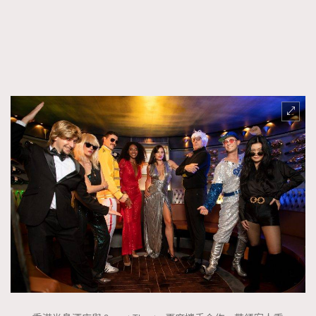
FigaroFrancais
41
FigaroGadget
1
FigaroHealth
647
FigaroHub
128
FigaroIcon
68
法國五月French May專訪四位香港文藝代表
FigaroInsight
156
FigaroIssue
271
FigaroJewellery
87
FigaroLifestyle
230
FigaroLove
89
FigaroMasterclass
20
FigaroMusic
90
FigaroStyle
89
#FigaroIssue 容祖兒封面專訪｜追逐歌手夢
FigaroSubculture
14