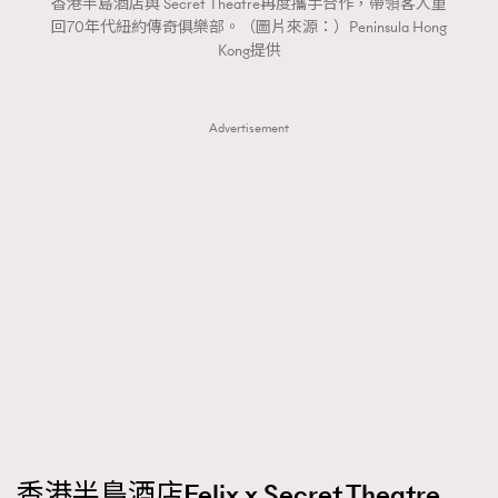
香港半島酒店與 Secret Theatre再度攜手合作，帶領客人重
FigaroTalk
48
回70年代紐約傳奇俱樂部。（圖片來源：）Peninsula Hong
FigaroWatch
83
Kong提供
Grooming&Fitness
38
HommesFashion
2
Advertisement
HommeStyle
132
NoBagNoLife
349
People
53
#FigaroIssue 專訪陳漢娜Hanna與Takuro｜模特
TheFrenchWay
145
情侶談愛情
VAxChowSangSang
4
WatchesWonder&Beyond
21
WatchesWonder&Beyond
1
向ChanelN°5致敬
1
大時代小事情
42
時尚熱話
537
香港半島酒店Felix x Secret Theatre
時尚配飾
297