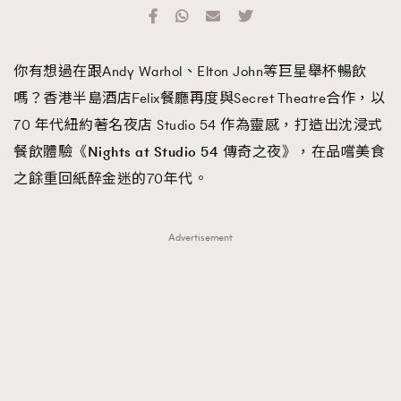
TRENDING
#FigaroExhibition 群星力撐MF X Leung Mo《See
AFrenchMind
3
你有想過在跟Andy Warhol、Elton John等巨星舉杯暢飲
You In My Dream》展覽
DressLikeAParisienne
1
嗎？香港半島酒店Felix餐廳再度與Secret Theatre合作，以
EmpowerF
103
70 年代紐約著名夜店 Studio 54 作為靈感，打造出沈浸式
FashionWeek
191
餐飲體驗《
Nights at Studio 54
傳奇之夜》，在品嚐美食
FigaroAesthetic
308
之餘重回紙醉金迷的70年代。
FigaroAstrology
416
FigaroBeauty
424
Advertisement
FigaroBeautyRitual
7
FigaroCeleb
547
#FigaroExhibition Wyman 揭曉 Figaro Exhibition
FigaroCinéma
281
第二站！
FigaroDigitalCover
17
FigaroExhibition
12
FigaroExpert
1