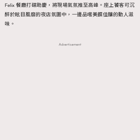
Felix 餐廳打碟助慶，將現場氣氛推至高峰。座上饕客可沉
醉於眩目風靡的夜店氛圍中，一邊品嚐美饌佳釀的動人滋
味。
Advertisement