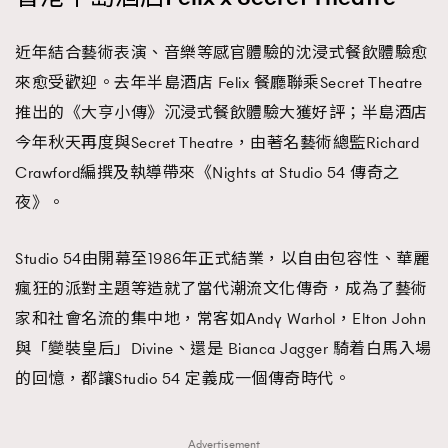
時裝心理學
2
當巨蟹座遇上處女座 Tyson Yoshi x 林家謙
近年結合藝術表演、音樂等感官體驗的沈浸式餐飲體驗愈
煲劇日常
334
來愈受歡迎。去年半島酒店 Felix 餐廳聯乘Secret Theatre
玩物壯志
1
推出的《大亨小傳》沉浸式餐飲體驗大獲好評；半島酒店
今年秋天再度與Secret Theatre，由著名藝術總監Richard
Crawford編撰及執導帶來《Nights at Studio 54 傳奇之
夜》。
Studio 54由開幕至1986年正式結業，以自由包容性、華麗
本人已詳閱並同意遵守本文列明條款及細則。 請瀏覽
瘋狂的派對主題等造就了當代潮流文化傳奇，成為了藝術
(
nmg.com.hk/privacy
) 閱讀本公司的私隱政策聲明。
家和社會名流的集中地，常客如Andy Warhol，Elton John
本人願意接收新傳媒集團的最新消息及其他宣傳資訊，本人同意
新傳媒集團使用本人的個人資料於任何推廣用途。
與「變裝皇后」Divine、還是 Bianca Jagger 騎着白馬入場
的回憶，都讓Studio 54 定義成一個傳奇時代。
Advertisement