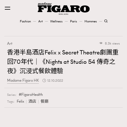
Fashion
Art
Wellness
Paris
Hommes
Fashion
Art
8.3k views
Art
香港半島酒店Felix x Secret Theatre劇團重
回70年代｜《Nights at Studio 54 傳奇之
Wellness
夜》沉浸式餐飲體驗
Karena Lam is On Our Cover
Madame Figaro HK
12.10.2022
Paris
FigaroHealth
Series:
Felix
酒店
餐廳
Tags:
Hommes